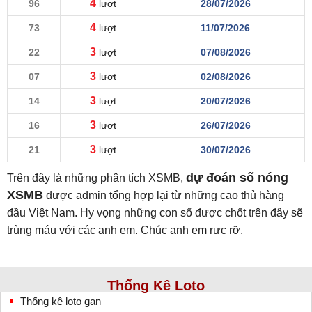
4
96
lượt
28/07/2026
4
73
lượt
11/07/2026
3
22
lượt
07/08/2026
3
07
lượt
02/08/2026
3
14
lượt
20/07/2026
3
16
lượt
26/07/2026
3
21
lượt
30/07/2026
dự đoán số nóng
Trên đây là những phân tích XSMB,
XSMB
được admin tổng hợp lại từ những cao thủ hàng
đầu Việt Nam. Hy vọng những con số được chốt trên đây sẽ
trùng máu với các anh em. Chúc anh em rực rỡ.
Thống Kê Loto
Thống kê loto gan