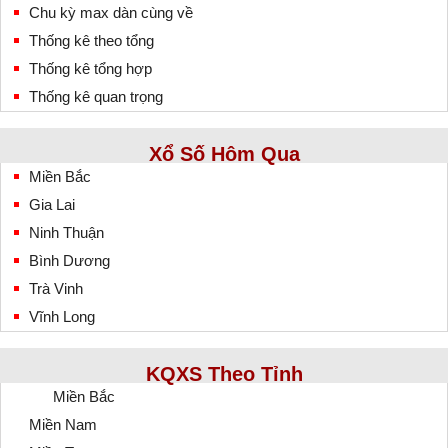
Chu kỳ max dàn cùng về
Thống kê theo tổng
Thống kê tổng hợp
Thống kê quan trọng
Xổ Số Hôm Qua
Miền Bắc
Gia Lai
Ninh Thuận
Bình Dương
Trà Vinh
Vĩnh Long
KQXS Theo Tỉnh
Miền Bắc
Miền Nam