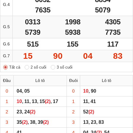
G.4
7635
5079
0313
1998
4305
G.5
5739
5938
7735
515
155
117
G.6
15
90
04
83
G.7
Tất cả
2 số cuối
3 số cuối
Đầu
Lô tô
Đuôi
Lô tô
0
04, 05
0
10
, 90
1
10
, 11, 13, 15
(2)
, 17
1
11, 41
2
23, 24
(2)
2
52
(2)
3
35
(2)
, 38, 39
(2)
3
13, 23, 83
4
41
4
04, 24
(2)
, 54