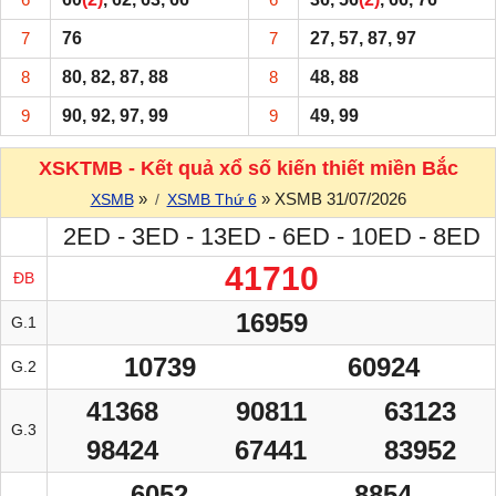
7
76
7
27, 57, 87, 97
8
80, 82, 87, 88
8
48, 88
9
90, 92, 97, 99
9
49, 99
XSKTMB - Kết quả xổ số kiến thiết miền Bắc
»
» XSMB 31/07/2026
XSMB
XSMB Thứ 6
2ED - 3ED - 13ED - 6ED - 10ED - 8ED
41710
ĐB
16959
G.1
10739
60924
G.2
41368
90811
63123
G.3
98424
67441
83952
6052
8854