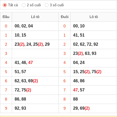
Tất cả
2 số cuối
3 số cuối
Đầu
Lô tô
Đuôi
Lô tô
0
00, 02, 04
0
00, 10
1
10, 15
1
41, 51
2
23
(2)
, 24, 25
(2)
, 29
2
02, 62, 72, 92
3
3
23
(2)
, 63, 93
4
41, 46,
47
4
04, 24
5
51, 57
5
15, 25
(2)
, 75
(2)
6
62, 63, 69
(2)
6
46, 86
7
72, 75
(2)
7
47
, 57
8
86, 88
8
88
9
92, 93
9
29, 69
(2)