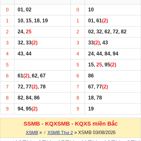
0
01, 02
0
10
1
10, 15, 18, 19
1
01, 61
(2)
2
24,
25
2
02, 32, 62, 72, 82
3
32, 33
(2)
3
33
(2)
, 43
4
43, 44
4
24, 44, 84, 94
5
5
15,
25
, 95
(2)
6
61
(2)
, 62, 67
6
86
7
72, 77
(2)
, 78
7
67, 77
(2)
8
82, 84, 86
8
18, 78
9
94, 95
(2)
9
19
SSMB - KQXSMB - KQXS miền Bắc
»
» XSMB 03/08/2026
XSMB
XSMB Thứ 2