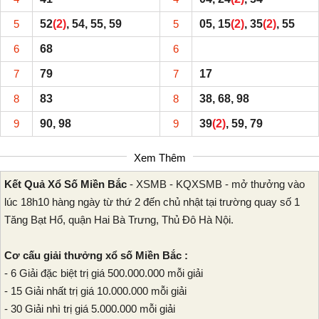
5
52
(2)
, 54, 55, 59
5
05, 15
(2)
, 35
(2)
, 55
6
68
6
7
79
7
17
8
83
8
38, 68, 98
9
90, 98
9
39
(2)
, 59, 79
Xem Thêm
Kết Quả Xổ Số Miền Bắc
- XSMB - KQXSMB - mở thưởng vào
lúc 18h10 hàng ngày từ thứ 2 đến chủ nhật tại trường quay số 1
Tăng Bạt Hổ, quận Hai Bà Trưng, Thủ Đô Hà Nội.
Cơ cấu giải thưởng xổ số Miền Bắc :
- 6 Giải đặc biệt trị giá 500.000.000 mỗi giải
- 15 Giải nhất trị giá 10.000.000 mỗi giải
- 30 Giải nhì trị giá 5.000.000 mỗi giải