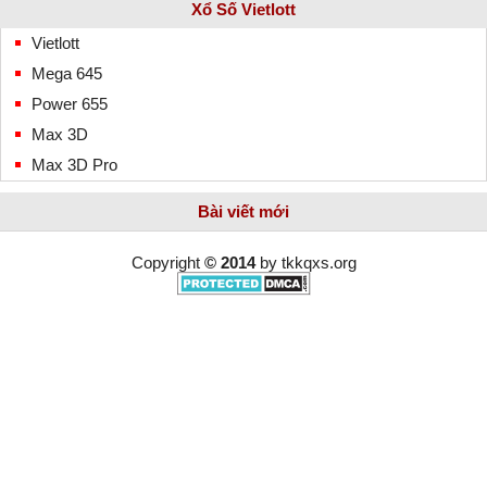
Xổ Số Vietlott
Vietlott
Mega 645
Power 655
Max 3D
Max 3D Pro
Bài viết mới
Copyright
© 2014
by
tkkqxs.org