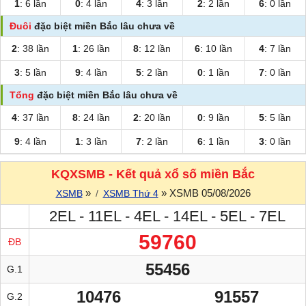
1
: 6 lần
0
: 4 lần
4
: 3 lần
2
: 2 lần
6
: 0 lần
Đuôi
đặc biệt miền Bắc lâu chưa về
2
: 38 lần
1
: 26 lần
8
: 12 lần
6
: 10 lần
4
: 7 lần
3
: 5 lần
9
: 4 lần
5
: 2 lần
0
: 1 lần
7
: 0 lần
Tổng
đặc biệt miền Bắc lâu chưa về
4
: 37 lần
8
: 24 lần
2
: 20 lần
0
: 9 lần
5
: 5 lần
9
: 4 lần
1
: 3 lần
7
: 2 lần
6
: 1 lần
3
: 0 lần
KQXSMB - Kết quả xổ số miền Bắc
»
» XSMB 05/08/2026
XSMB
XSMB Thứ 4
2EL - 11EL - 4EL - 14EL - 5EL - 7EL
59760
ĐB
55456
G.1
10476
91557
G.2