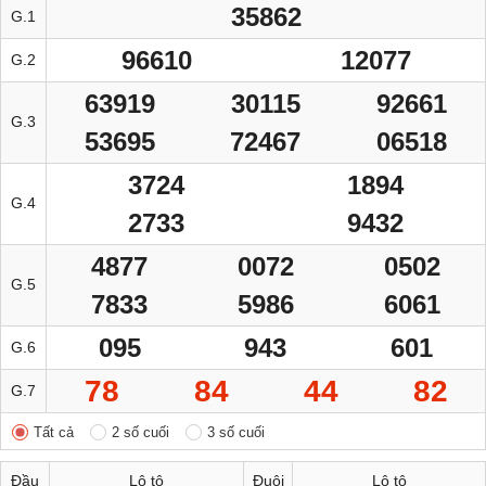
35862
G.1
96610
12077
G.2
63919
30115
92661
G.3
53695
72467
06518
3724
1894
G.4
2733
9432
4877
0072
0502
G.5
7833
5986
6061
095
943
601
G.6
78
84
44
82
G.7
Tất cả
2 số cuối
3 số cuối
Đầu
Lô tô
Đuôi
Lô tô