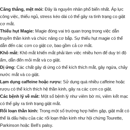
Căng thẳng, mệt mỏi:
Đây là nguyên nhân phổ biến nhất. Áp lực
công việc, thiếu ngủ, stress kéo dài có thể gây ra tình trạng co giật
cơ mắt.
Thiếu hụt Magie:
Magie đóng vai trò quan trọng trong việc dẫn
truyền thần kinh và chức năng cơ bắp. Sự thiếu hụt magie có thể
dẫn đến các cơn co giật cơ, bao gồm cả cơ mắt.
Khô mắt:
Khô mắt khiến mắt phải làm việc nhiều hơn để duy trì độ
ẩm, dẫn đến mỏi mắt và co giật.
Dị ứng:
Các chất gây dị ứng có thể kích thích mắt, gây ngứa, chảy
nước mắt và co giật.
Lạm dụng caffeine hoặc rượu:
Sử dụng quá nhiều caffeine hoặc
rượu có thể kích thích hệ thần kinh, gây ra các cơn co giật.
Các bệnh lý về mắt:
Một số bệnh lý như viêm bờ mi, viêm kết mạc
có thể gây ra tình trạng giật mắt.
Rối loạn thần kinh:
Trong một số trường hợp hiếm gặp, giật mắt có
thể là dấu hiệu của các rối loạn thần kinh như hội chứng Tourette,
Parkinson hoặc Bell's palsy.