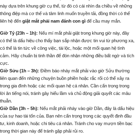
này dựa trên khung giờ cụ thể, từ đó có cái nhìn đa chiều về những
thông điệp mà cơ thể và tâm linh muốn truyền tải, đồng thời có thể
liên hệ đến
giật mắt phải nam đánh con gì
để cầu may mắn.
Giờ Tý (23h – 1h):
Nếu
mí mắt phải
giật trong khung giờ này, đây
có thể là dấu hiệu cho thấy bạn sắp nhận được tin vui từ phương xa,
có thể là tin tức về công việc, tài lộc, hoặc một mối quan hệ tình
cảm. Hãy chuẩn bị tinh thần để đón nhận những điều bất ngờ và tích
cực.
Giờ Sửu (1h – 3h):
Điềm báo
nháy mắt phải
vào giờ Sửu thường
liên quan đến những chuyện buồn phiền hoặc rắc rối có thể xảy ra
trong gia đình hoặc các mối quan hệ cá nhân. Cần cẩn trọng trong
lời ăn tiếng nói, tránh gây hiểu lầm và chủ động giải quyết các mâu
thuẫn.
Giờ Dần (3h – 5h):
Nếu
mắt phải nháy
vào giờ Dần, đây là dấu hiệu
của sự hao tài tốn của. Bạn nên cẩn trọng trong các quyết định đầu
tư, kinh doanh, hoặc chi tiêu cá nhân. Tránh cho vay mượn tiền bạc
trong thời gian này để tránh gặp phải rủi ro.