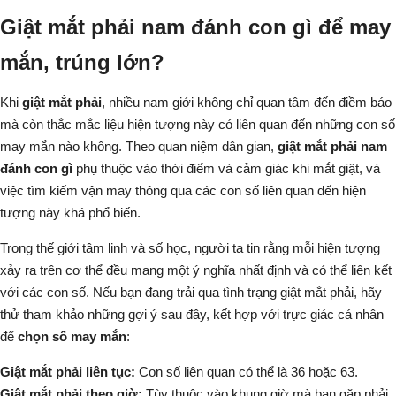
Giật mắt phải nam đánh con gì để may
mắn, trúng lớn?
Khi
giật mắt phải
, nhiều nam giới không chỉ quan tâm đến điềm báo
mà còn thắc mắc liệu hiện tượng này có liên quan đến những con số
may mắn nào không. Theo quan niệm dân gian,
giật mắt phải nam
đánh con gì
phụ thuộc vào thời điểm và cảm giác khi mắt giật, và
việc tìm kiếm vận may thông qua các con số liên quan đến hiện
tượng này khá phổ biến.
Trong thế giới tâm linh và số học, người ta tin rằng mỗi hiện tượng
xảy ra trên cơ thể đều mang một ý nghĩa nhất định và có thể liên kết
với các con số. Nếu bạn đang trải qua tình trạng giật mắt phải, hãy
thử tham khảo những gợi ý sau đây, kết hợp với trực giác cá nhân
để
chọn số may mắn
:
Giật mắt phải liên tục:
Con số liên quan có thể là 36 hoặc 63.
Giật mắt phải theo giờ:
Tùy thuộc vào khung giờ mà bạn gặp phải