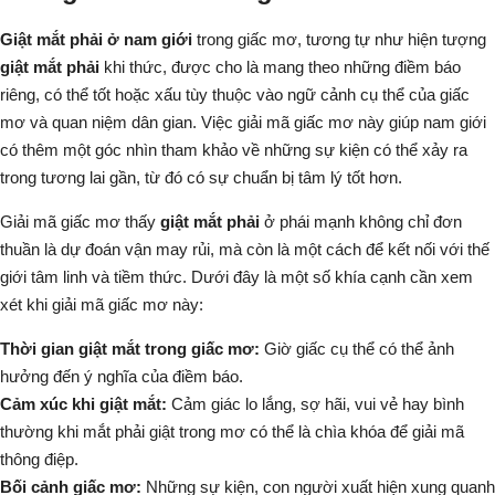
Giật mắt phải ở nam giới
trong giấc mơ, tương tự như hiện tượng
giật mắt phải
khi thức, được cho là mang theo những điềm báo
riêng, có thể tốt hoặc xấu tùy thuộc vào ngữ cảnh cụ thể của giấc
mơ và quan niệm dân gian. Việc giải mã giấc mơ này giúp nam giới
có thêm một góc nhìn tham khảo về những sự kiện có thể xảy ra
trong tương lai gần, từ đó có sự chuẩn bị tâm lý tốt hơn.
Giải mã giấc mơ thấy
giật mắt phải
ở phái mạnh không chỉ đơn
thuần là dự đoán vận may rủi, mà còn là một cách để kết nối với thế
giới tâm linh và tiềm thức. Dưới đây là một số khía cạnh cần xem
xét khi giải mã giấc mơ này:
Thời gian giật mắt trong giấc mơ:
Giờ giấc cụ thể có thể ảnh
hưởng đến ý nghĩa của điềm báo.
Cảm xúc khi giật mắt:
Cảm giác lo lắng, sợ hãi, vui vẻ hay bình
thường khi
mắt phải giật
trong mơ có thể là chìa khóa để giải mã
thông điệp.
Bối cảnh giấc mơ:
Những sự kiện, con người xuất hiện xung quanh