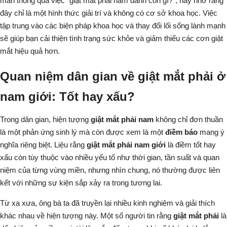
mắn thông qua việc "giật mắt phải nam đánh con gì?", hãy nhớ rằng
đây chỉ là một hình thức giải trí và không có cơ sở khoa học. Việc
tập trung vào các biện pháp khoa học và thay đổi lối sống lành mạnh
sẽ giúp bạn cải thiện tình trạng sức khỏe và giảm thiểu các cơn giật
mắt hiệu quả hơn.
Quan niệm dân gian về giật mắt phải ở
nam giới: Tốt hay xấu?
Trong dân gian, hiện tượng
giật mắt phải nam
không chỉ đơn thuần
là một phản ứng sinh lý mà còn được xem là một
điềm báo
mang ý
nghĩa riêng biệt. Liệu rằng
giật mắt phải nam giới
là điềm tốt hay
xấu còn tùy thuộc vào nhiều yếu tố như thời gian, tần suất và quan
niệm của từng vùng miền, nhưng nhìn chung, nó thường được liên
kết với những sự kiện sắp xảy ra trong tương lai.
Từ xa xưa, ông bà ta đã truyền lại nhiều kinh nghiệm và giải thích
khác nhau về hiện tượng này. Một số người tin rằng
giật mắt phải
là