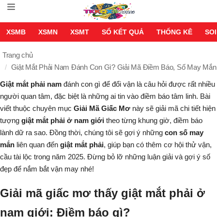
XSMB
XSMN
XSMT
SỔ KẾT QUẢ
THỐNG KÊ
SOI
Trang chủ
Giật Mắt Phải Nam Đánh Con Gì? Giải Mã Điềm Báo, Số May Mắn
Giật mắt phải nam
đánh con gì để đổi vận là câu hỏi được rất nhiều
người quan tâm, đặc biệt là những ai tin vào điềm báo tâm linh. Bài
viết thuộc chuyên mục
Giải Mã Giấc Mơ
này sẽ giải mã chi tiết hiện
tượng
giật mắt phải ở nam giới
theo từng khung giờ, điềm báo
lành dữ ra sao. Đồng thời, chúng tôi sẽ gợi ý những
con số may
mắn
liên quan đến
giật mắt phải
, giúp bạn có thêm cơ hội thử vận,
cầu tài lộc trong năm 2025. Đừng bỏ lỡ những luận giải và gợi ý số
đẹp để nắm bắt vận may nhé!
Giải mã giấc mơ thấy giật mắt phải ở
nam giới: Điềm báo gì?