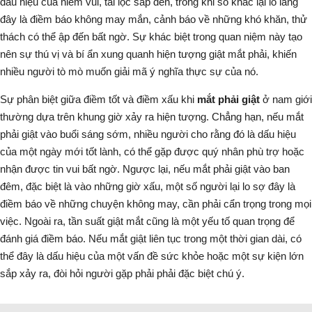
dấu hiệu của niềm vui, tài lộc sắp đến, trong khi số khác lại lo lắng
đây là điềm báo không may mắn, cảnh báo về những khó khăn, thử
thách có thể ập đến bất ngờ. Sự khác biệt trong quan niệm này tạo
nên sự thú vị và bí ẩn xung quanh hiện tượng giật mắt phải, khiến
nhiều người tò mò muốn giải mã ý nghĩa thực sự của nó.
Sự phân biệt giữa điềm tốt và điềm xấu khi
mắt phải giật
ở nam giới
thường dựa trên khung giờ xảy ra hiện tượng. Chẳng hạn, nếu mắt
phải giật vào buổi sáng sớm, nhiều người cho rằng đó là dấu hiệu
của một ngày mới tốt lành, có thể gặp được quý nhân phù trợ hoặc
nhận được tin vui bất ngờ. Ngược lại, nếu mắt phải giật vào ban
đêm, đặc biệt là vào những giờ xấu, một số người lại lo sợ đây là
điềm báo về những chuyện không may, cần phải cẩn trọng trong mọi
việc. Ngoài ra, tần suất giật mắt cũng là một yếu tố quan trọng để
đánh giá điềm báo. Nếu mắt giật liên tục trong một thời gian dài, có
thể đây là dấu hiệu của một vấn đề sức khỏe hoặc một sự kiện lớn
sắp xảy ra, đòi hỏi người gặp phải phải đặc biệt chú ý.