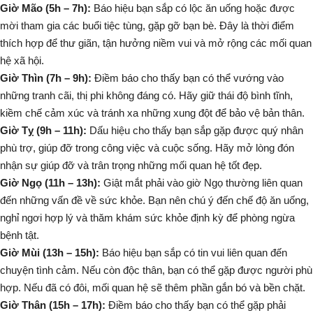
Giờ Mão (5h – 7h):
Báo hiệu bạn sắp có lộc ăn uống hoặc được
mời tham gia các buổi tiệc tùng, gặp gỡ bạn bè. Đây là thời điểm
thích hợp để thư giãn, tận hưởng niềm vui và mở rộng các mối quan
hệ xã hội.
Giờ Thìn (7h – 9h):
Điềm báo cho thấy bạn có thể vướng vào
những tranh cãi, thị phi không đáng có. Hãy giữ thái độ bình tĩnh,
kiềm chế cảm xúc và tránh xa những xung đột để bảo vệ bản thân.
Giờ Tỵ (9h – 11h):
Dấu hiệu cho thấy bạn sắp gặp được quý nhân
phù trợ, giúp đỡ trong công việc và cuộc sống. Hãy mở lòng đón
nhận sự giúp đỡ và trân trọng những mối quan hệ tốt đẹp.
Giờ Ngọ (11h – 13h):
Giật mắt phải
vào giờ Ngọ thường liên quan
đến những vấn đề về sức khỏe. Bạn nên chú ý đến chế độ ăn uống,
nghỉ ngơi hợp lý và thăm khám sức khỏe định kỳ để phòng ngừa
bệnh tật.
Giờ Mùi (13h – 15h):
Báo hiệu bạn sắp có tin vui liên quan đến
chuyện tình cảm. Nếu còn độc thân, bạn có thể gặp được người phù
hợp. Nếu đã có đôi, mối quan hệ sẽ thêm phần gắn bó và bền chặt.
Giờ Thân (15h – 17h):
Điềm báo cho thấy bạn có thể gặp phải