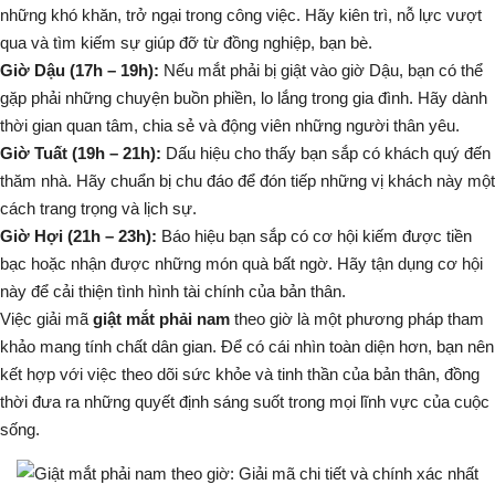
những khó khăn, trở ngại trong công việc. Hãy kiên trì, nỗ lực vượt
qua và tìm kiếm sự giúp đỡ từ đồng nghiệp, bạn bè.
Giờ Dậu (17h – 19h):
Nếu
mắt phải bị giật
vào giờ Dậu, bạn có thể
gặp phải những chuyện buồn phiền, lo lắng trong gia đình. Hãy dành
thời gian quan tâm, chia sẻ và động viên những người thân yêu.
Giờ Tuất (19h – 21h):
Dấu hiệu cho thấy bạn sắp có khách quý đến
thăm nhà. Hãy chuẩn bị chu đáo để đón tiếp những vị khách này một
cách trang trọng và lịch sự.
Giờ Hợi (21h – 23h):
Báo hiệu bạn sắp có cơ hội kiếm được tiền
bạc hoặc nhận được những món quà bất ngờ. Hãy tận dụng cơ hội
này để cải thiện tình hình tài chính của bản thân.
Việc giải mã
giật mắt phải nam
theo giờ là một phương pháp tham
khảo mang tính chất dân gian. Để có cái nhìn toàn diện hơn, bạn nên
kết hợp với việc theo dõi sức khỏe và tinh thần của bản thân, đồng
thời đưa ra những quyết định sáng suốt trong mọi lĩnh vực của cuộc
sống.