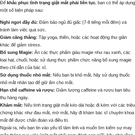
Để
khắc phục tình trạng giật mắt phải liên tục
, bạn có thể áp dụng
một số biện pháp sau:
Nghỉ ngơi đầy đủ:
Đảm bảo ngủ đủ giấc (7-8 tiếng mỗi đêm) và
tránh làm việc quá sức.
Giảm căng thẳng:
Tập yoga, thiền, hoặc các hoạt động thư giãn
khác để giảm stress.
Bổ sung Magie:
Ăn các thực phẩm giàu magie như rau xanh, các
loại hạt, chuối, hoặc sử dụng thực phẩm chức năng bổ sung magie
theo chỉ dẫn của bác sĩ.
Sử dụng thuốc nhỏ mắt:
Nếu bạn bị khô mắt, hãy sử dụng thuốc
nhỏ mắt nhân tạo để giữ ẩm cho mắt.
Hạn chế caffeine và rượu:
Giảm lượng caffeine và rượu bạn tiêu
thụ hàng ngày.
Khám mắt:
Nếu tình trạng giật mắt kéo dài hoặc đi kèm với các triệu
chứng khác như đau mắt, mờ mắt, hãy đi khám bác sĩ chuyên khoa
mắt để được chẩn đoán và điều trị.
Ngoài ra, nếu bạn tin vào yếu tố tâm linh và muốn tìm kiếm sự may