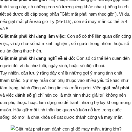
tình trạng này, có những con số tương ứng khác nhau (thông tin chi
tiết sẽ được đề cập trong phần "Giật mắt phải nam theo giờ"). Ví dụ,
nếu giật mắt phải vào giờ Tỵ (9h-11h), con số may mắn có thể là 4
và 5.
Giật mắt phải khi đang làm việc:
Con số có thể liên quan đến công
việc, ví dụ như số năm kinh nghiệm, số người trong nhóm, hoặc số
dự án đang thực hiện.
Giật mắt phải khi đang nghĩ về ai đó:
Con số có thể liên quan đến
người đó, ví dụ như tuổi, ngày sinh, hoặc số điện thoại.
Tuy nhiên, cần lưu ý rằng đây chỉ là những gợi ý mang tính chất
tham khảo. Sự may mắn còn phụ thuộc vào nhiều yếu tố khác như
tâm trạng, hành động và lòng tin của mỗi người. Việc
giật mắt phải
và việc
đánh số gì
chỉ nên coi là một hình thức giải trí, không nên
quá phụ thuộc hoặc lạm dụng nó để tránh những hệ lụy không mong
muốn. Hãy giữ một tinh thần lạc quan và luôn nỗ lực trong cuộc
sống, đó mới là chìa khóa để đạt được thành công và may mắn.