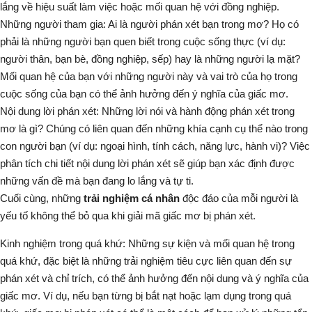
lắng về hiệu suất làm việc hoặc mối quan hệ với đồng nghiệp.
Những người tham gia:
Ai là người phán xét bạn trong mơ? Họ có
phải là những người bạn quen biết trong cuộc sống thực (ví dụ:
người thân, bạn bè, đồng nghiệp, sếp) hay là những người lạ mặt?
Mối quan hệ của bạn với những người này và vai trò của họ trong
cuộc sống của bạn có thể ảnh hưởng đến ý nghĩa của giấc mơ.
Nội dung lời phán xét:
Những lời nói và hành động phán xét trong
mơ là gì? Chúng có liên quan đến những khía cạnh cụ thể nào trong
con người bạn (ví dụ: ngoại hình, tính cách, năng lực, hành vi)? Việc
phân tích chi tiết nội dung lời phán xét sẽ giúp bạn xác định được
những vấn đề mà bạn đang lo lắng và tự ti.
Cuối cùng, những
trải nghiệm cá nhân
độc đáo của mỗi người là
yếu tố không thể bỏ qua khi giải mã giấc mơ bị phán xét.
Kinh nghiệm trong quá khứ:
Những sự kiện và mối quan hệ trong
quá khứ, đặc biệt là những trải nghiệm tiêu cực liên quan đến sự
phán xét và chỉ trích, có thể ảnh hưởng đến nội dung và ý nghĩa của
giấc mơ. Ví dụ, nếu bạn từng bị bắt nạt hoặc lạm dụng trong quá