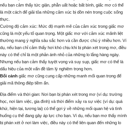
nếu bạn cảm thấy tức giận, phẫn uất hoặc bất bình, giấc mơ có thể
là một cách để giải tỏa những cảm xúc bị dồn nén trong cuộc sống
thực.
Cường độ cảm xúc:
Mức độ mạnh mẽ của cảm xúc trong giấc mơ
cũng là một yếu tố quan trọng. Một giấc mơ với cảm xúc mãnh liệt
thường mang ý nghĩa sâu sắc hơn và cần được chú ý nhiều hơn. Ví
dụ, nếu bạn chỉ cảm thấy hơi khó chịu khi bị phán xét trong mơ, điều
này có thể chỉ là một phản ánh nhỏ của những lo lắng hàng ngày.
Nhưng nếu bạn cảm thấy tuyệt vọng và suy sụp, giấc mơ có thể là
dấu hiệu của một vấn đề tâm lý nghiêm trọng hơn.
Bối cảnh
giấc mơ cũng cung cấp những manh mối quan trọng để
giải mã thông điệp tiềm ẩn.
Địa điểm và thời gian:
Nơi bạn bị phán xét trong mơ (ví dụ: trường
học, nơi làm việc, gia đình) và thời điểm xảy ra sự việc (ví dụ: quá
khứ, hiện tại, tương lai) có thể gợi ý về những mối quan hệ và tình
huống cụ thể đang gây áp lực cho bạn. Ví dụ, nếu bạn mơ thấy mình
bị phán xét ở nơi làm việc, điều này có thể liên quan đến những lo