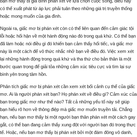
bạn mơ thấy bị gia đình phán xét về lựa chọn cuộc sống, điều này
có thể xuất phát từ
áp lực
phải tuân theo những giá trị truyền thống
hoặc mong muốn của gia đình.
Ngoài ra, giấc mơ
bị phán xét
còn có thể liên quan đến
cảm giác tội
lỗi
hoặc
hối hận
về một hành động nào đó trong quá khứ. Có thể bạn
đã làm hoặc nói điều gì đó khiến bạn cảm thấy hối tiếc, và giấc mơ
này là một cách để
vô thức
nhắc nhở bạn về điều đó. Việc
xem xét
lại những hành động trong quá khứ và
tha thứ
cho bản thân là một
bước quan trọng để giải tỏa những
cảm xúc tiêu cực
và tìm lại sự
bình yên trong tâm hồn.
Phân tích giấc mơ bị phán xét cần xem xét
bối cảnh
cụ thể của giấc
mơ. Ai là người phán xét bạn? Họ phán xét về điều gì? Cảm xúc của
bạn trong giấc mơ như thế nào? Tất cả những yếu tố này sẽ giúp
bạn hiểu rõ hơn về thông điệp mà giấc mơ muốn truyền tải. Chẳng
hạn, nếu bạn mơ thấy bị một người bạn thân phán xét một cách gay
gắt, có thể bạn đang cảm thấy
xung đột
với người bạn đó trong thực
tế. Hoặc, nếu bạn mơ thấy bị phán xét bởi một đám đông vô danh,