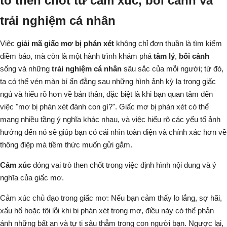
tố then chốt từ cảm xúc, bối cảnh và
trải nghiệm cá nhân
Việc
giải mã giấc mơ bị phán xét
không chỉ đơn thuần là tìm kiếm
điềm báo, mà còn là một hành trình khám phá
tâm lý
,
bối cảnh
sống và những
trải nghiệm cá nhân
sâu sắc của mỗi người; từ đó,
ta có thể vén màn bí ẩn đằng sau những hình ảnh kỳ lạ trong giấc
ngủ và hiểu rõ hơn về bản thân, đặc biệt là khi bạn quan tâm đến
việc "mơ bị phán xét đánh con gì?". Giấc mơ bị phán xét có thể
mang nhiều tầng ý nghĩa khác nhau, và việc hiểu rõ các yếu tố ảnh
hưởng đến nó sẽ giúp bạn có cái nhìn toàn diện và chính xác hơn về
thông điệp mà tiềm thức muốn gửi gắm.
Cảm xúc
đóng vai trò then chốt trong việc định hình nội dung và ý
nghĩa của giấc mơ.
Cảm xúc chủ đạo trong giấc mơ:
Nếu bạn cảm thấy lo lắng, sợ hãi,
xấu hổ hoặc tội lỗi khi bị phán xét trong mơ, điều này có thể phản
ánh những bất an và tự ti sâu thẳm trong con người bạn. Ngược lại,