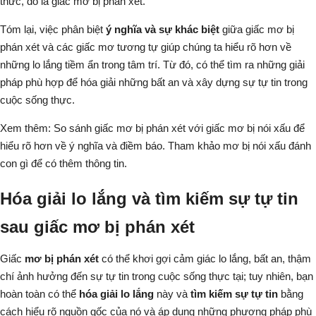
thức, đó là giấc mơ bị phán xét.
Tóm lại, việc phân biệt
ý nghĩa và sự khác biệt
giữa giấc mơ bị
phán xét và các giấc mơ tương tự giúp chúng ta hiểu rõ hơn về
những lo lắng tiềm ẩn trong tâm trí. Từ đó, có thể tìm ra những giải
pháp phù hợp để hóa giải những bất an và xây dựng sự tự tin trong
cuộc sống thực.
Xem thêm: So sánh giấc mơ bị phán xét với giấc mơ bị nói xấu để
hiểu rõ hơn về ý nghĩa và điềm báo. Tham khảo
mơ bị nói xấu đánh
con gì
để có thêm thông tin.
Hóa giải lo lắng và tìm kiếm sự tự tin
sau giấc mơ bị phán xét
Giấc
mơ bị phán xét
có thể khơi gợi cảm giác lo lắng, bất an, thậm
chí ảnh hưởng đến sự tự tin trong cuộc sống thực tại; tuy nhiên, bạn
hoàn toàn có thể
hóa giải lo lắng
này và
tìm kiếm sự tự tin
bằng
cách hiểu rõ nguồn gốc của nó và áp dụng những phương pháp phù