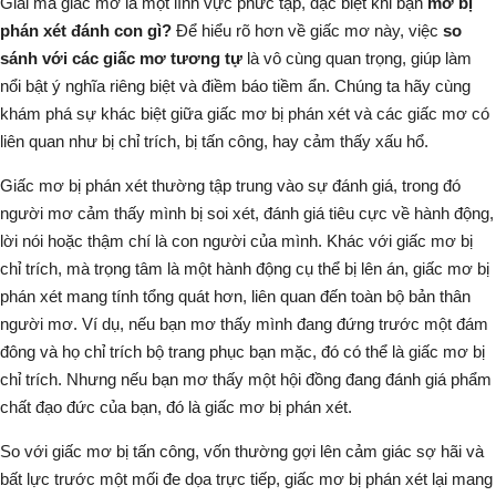
Giải mã giấc mơ là một lĩnh vực phức tạp, đặc biệt khi bạn
mơ bị
phán xét đánh con gì?
Để hiểu rõ hơn về giấc mơ này, việc
so
sánh với các giấc mơ tương tự
là vô cùng quan trọng, giúp làm
nổi bật ý nghĩa riêng biệt và điềm báo tiềm ẩn. Chúng ta hãy cùng
khám phá sự khác biệt giữa giấc mơ bị phán xét và các giấc mơ có
liên quan như bị chỉ trích, bị tấn công, hay cảm thấy xấu hổ.
Giấc mơ bị phán xét thường tập trung vào
sự đánh giá
, trong đó
người mơ cảm thấy mình bị soi xét, đánh giá tiêu cực về hành động,
lời nói hoặc thậm chí là con người của mình. Khác với giấc mơ bị
chỉ trích, mà trọng tâm là một hành động cụ thể bị lên án, giấc mơ bị
phán xét mang tính tổng quát hơn, liên quan đến toàn bộ bản thân
người mơ. Ví dụ, nếu bạn mơ thấy mình đang đứng trước một đám
đông và họ chỉ trích bộ trang phục bạn mặc, đó có thể là giấc mơ bị
chỉ trích. Nhưng nếu bạn mơ thấy một hội đồng đang đánh giá phẩm
chất đạo đức của bạn, đó là giấc mơ bị phán xét.
So với giấc mơ bị tấn công, vốn thường gợi lên cảm giác sợ hãi và
bất lực trước một mối đe dọa trực tiếp, giấc mơ bị phán xét lại mang