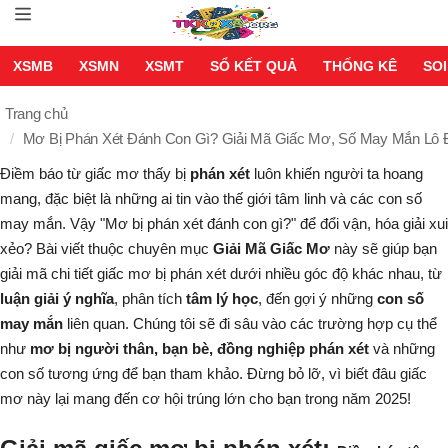
XSMB
XSMN
XSMT
SỔ KẾT QUẢ
THỐNG KÊ
SOI
Trang chủ
Mơ Bị Phán Xét Đánh Con Gì? Giải Mã Giấc Mơ, Số May Mắn Lô 
Điềm báo từ giấc mơ thấy bị
phán xét
luôn khiến người ta hoang
mang, đặc biệt là những ai tin vào thế giới tâm linh và các con số
may mắn. Vậy "
Mơ bị phán xét đánh con gì?
" để đổi vận, hóa giải xui
xẻo? Bài viết thuộc chuyên mục
Giải Mã Giấc Mơ
này sẽ giúp bạn
giải mã chi tiết giấc mơ bị phán xét dưới nhiều góc độ khác nhau, từ
luận giải ý nghĩa
, phân tích
tâm lý học
, đến gợi ý những
con số
may mắn
liên quan. Chúng tôi sẽ đi sâu vào các trường hợp cụ thể
như
mơ bị người thân, bạn bè, đồng nghiệp phán xét
và những
con số tương ứng để bạn tham khảo. Đừng bỏ lỡ, vì biết đâu giấc
mơ này lại mang đến cơ hội trúng lớn cho bạn trong năm 2025!