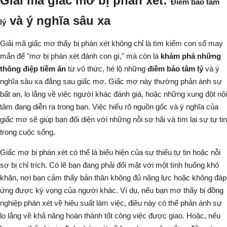
Giải mã giấc mơ bị phán xét:
Điềm báo tâm
và ý nghĩa sâu xa
lý
Giải mã giấc mơ thấy
bị phán xét
không chỉ là tìm kiếm con số may
mắn để "mơ bị phán xét đánh con gì," mà còn là
khám phá những
thông điệp tiềm ẩn
từ
vô thức
, hé lộ những
điềm báo tâm lý
và ý
nghĩa sâu xa đằng sau giấc mơ. Giấc mơ này thường phản ánh sự
bất an, lo lắng về việc người khác đánh giá, hoặc những
xung đột nội
tâm
đang diễn ra trong bạn. Việc hiểu rõ
nguồn gốc
và
ý nghĩa
của
giấc mơ sẽ giúp bạn đối diện với những nỗi sợ hãi và tìm lại sự tự tin
trong cuộc sống.
Giấc mơ bị phán xét có thể là
biểu hiện
của sự thiếu tự tin hoặc
nỗi
sợ
bị chỉ trích. Có lẽ bạn đang phải đối mặt với một tình huống khó
khăn, nơi bạn cảm thấy bản thân không đủ năng lực hoặc không đáp
ứng được kỳ vọng của người khác. Ví dụ, nếu bạn mơ thấy bị đồng
nghiệp phán xét về hiệu suất làm việc, điều này có thể phản ánh sự
lo lắng về khả năng hoàn thành tốt công việc được giao. Hoặc, nếu