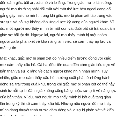
đến cảm giác
bất an, xấu hổ và lo lắng
. Trong giấc mơ bị tấn công,
người mơ thường phải đối mặt với một thế lực bên ngoài đang cố
gắng gây hại cho mình, trong khi giấc mơ bị phán xét tập trung vào
sự tự ti và nỗi sợ không đáp ứng được kỳ vọng của người khác. Ví
dụ, một người mơ thấy mình bị một con vật đuổi bắt sẽ trải qua cảm
giác sợ hãi tột độ. Ngược lại, người mơ thấy mình bị một nhóm
người xa lạ phán xét về khả năng làm việc sẽ cảm thấy áp lực và
mất tự tin.
Mặt khác, giấc mơ bị phán xét có nhiều điểm tương đồng với giấc
mơ cảm thấy xấu hổ. Cả hai đều liên quan đến cảm giác tiêu cực về
bản thân và sự lo lắng về cách người khác nhìn nhận mình. Tuy
nhiên, giấc mơ cảm thấy xấu hổ thường xuất phát từ những hành
động sai trái trong quá khứ, trong khi giấc mơ bị phán xét có thể nảy
sinh từ
nỗi sợ bị đánh giá không công bằng
hoặc sự tự ti về năng lực
của bản thân. Ví dụ, một người mơ thấy mình bị bắt quả tang gian
lận trong kỳ thi sẽ cảm thấy xấu hổ. Nhưng nếu người đó mơ thấy
mình đang thuyết trình trước đám đông và lo sợ bị phán xét về kiến