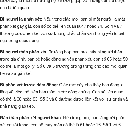
Dưới đây là một số trường hợp thường gặp và những con số được
cho là liên quan:
Bị người lạ phán xét:
Nếu trong giấc mơ, bạn bị một người lạ mặt
phán xét gay gắt, con số có thể liên quan là
47
hoặc
74
.
Số 4 và 7
thường được liên kết với sự không chắc chắn và những yếu tố bất
ngờ trong cuộc sống.
Bị người thân phán xét:
Trường hợp bạn mơ thấy bị người thân
trong gia đình, bạn bè hoặc đồng nghiệp phán xét, con số
05
hoặc
50
có thể là một gợi ý.
Số 0 và 5
thường tượng trưng cho các mối quan
hệ và sự gắn kết.
Bị phán xét trước đám đông:
Giấc mơ này cho thấy bạn đang lo
lắng về việc thể hiện bản thân trước công chúng. Con số liên quan
có thể là
38
hoặc
83
.
Số 3 và 8
thường được liên kết với sự tự tin và
khả năng giao tiếp.
Bản thân phán xét người khác:
Nếu trong mơ, bạn là người phán
xét người khác, con số may mắn có thể là
61
hoặc
16
.
Số 1 và 6