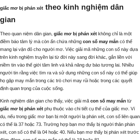
theo kinh nghiệm dân
giấc mơ bị phán xét
gian
Theo quan niệm dân gian,
giấc mơ bị phán xét
không chỉ là một
điềm báo tâm lý mà còn ẩn chứa những
con số may mắn
có thể
mang lại vận đỏ cho người mơ. Việc giải mã những con số này dựa
trên kinh nghiệm truyền lại từ đời này sang đời khác, gắn liền với
niềm tin vào thế giới tâm linh và khả năng dự báo tương lai. Nhiều
người tin rằng việc tìm ra và sử dụng những con số này có thể giúp
họ gặp may mắn trong các trò chơi may rủi hoặc trong các quyết
định quan trọng của cuộc sống.
Kinh nghiệm dân gian cho thấy, việc giải mã
con số may mắn
từ
giấc mơ bị phán xét
phụ thuộc vào chi tiết cụ thể của giấc mơ. Ví
dụ, nếu trong giấc mơ bạn bị một người lạ phán xét, con số liên quan
có thể là 37 hoặc 73. Trường hợp bạn mơ thấy bị người thân phán
xét, con số có thể là 04 hoặc 40. Nếu bạn mơ thấy bị phán xét trước
đám đông, con số may mắn có thể là 18 hoặc 81.