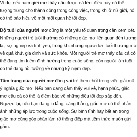
Ví dụ, nếu nam giới mơ thấy câu được cá lớn, điều này có thể
tượng trưng cho thành công trong công việc, trong khi ở nữ giới, nó
có thể báo hiệu về một mối quan hệ tốt đẹp.
Độ tuổi của người mơ
cũng là một yếu tố quan trọng cần xem xét.
Những người trẻ tuổi thường có những giấc mơ liên quan đến tương
lai, sự nghiệp và tình yêu, trong khi những người lớn tuổi thường mơ
về quá khứ, gia đình và sức khỏe. Một người trẻ mơ thấy câu cá có
thể đang tìm kiếm định hướng trong cuộc sống, còn người lớn tuổi
có thể đang hồi tưởng về những kỷ niệm đẹp.
Tâm trạng của người mơ
đóng vai trò then chốt trong việc giải mã
ý nghĩa giấc mơ. Nếu bạn đang cảm thấy vui vẻ, hạnh phúc, giấc
mơ câu cá có thể là điềm báo về những điều tốt đẹp sắp đến.
Ngược lại, nếu bạn đang lo lắng, căng thẳng, giấc mơ có thể phản
ánh những áp lực trong cuộc sống. Sự bình tĩnh hay bất an trong
giấc mơ cũng góp phần làm rõ thông điệp mà tiềm thức muốn gửi
gắm.