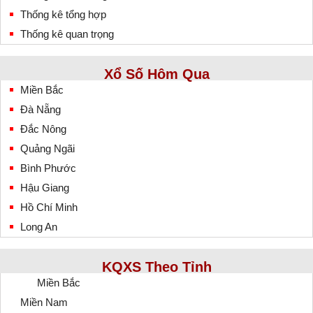
Thống kê tổng hợp
Thống kê quan trọng
Xổ Số Hôm Qua
Miền Bắc
Đà Nẵng
Đắc Nông
Quảng Ngãi
Bình Phước
Hậu Giang
Hồ Chí Minh
Long An
KQXS Theo Tỉnh
Miền Bắc
Miền Nam