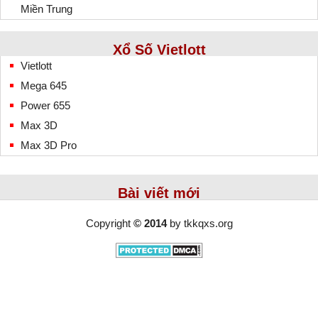
Miền Trung
Xổ Số Vietlott
Vietlott
Mega 645
Power 655
Max 3D
Max 3D Pro
Bài viết mới
Copyright
© 2014
by
tkkqxs.org