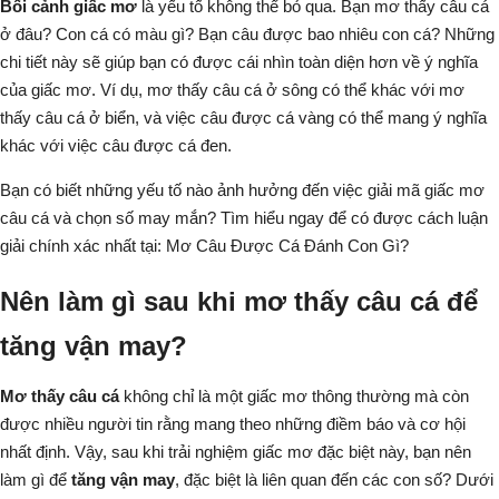
Bối cảnh giấc mơ
là yếu tố không thể bỏ qua. Bạn mơ thấy câu cá
ở đâu? Con cá có màu gì? Bạn câu được bao nhiêu con cá? Những
chi tiết này sẽ giúp bạn có được cái nhìn toàn diện hơn về ý nghĩa
của giấc mơ. Ví dụ, mơ thấy câu cá ở sông có thể khác với mơ
thấy câu cá ở biển, và việc câu được cá vàng có thể mang ý nghĩa
khác với việc câu được cá đen.
Bạn có biết những yếu tố nào ảnh hưởng đến việc giải mã giấc mơ
câu cá và chọn số may mắn? Tìm hiểu ngay để có được cách luận
giải chính xác nhất tại:
Mơ Câu Được Cá Đánh Con Gì?
Nên làm gì sau khi mơ thấy câu cá để
tăng vận may?
Mơ thấy câu cá
không chỉ là một giấc mơ thông thường mà còn
được nhiều người tin rằng mang theo những điềm báo và cơ hội
nhất định. Vậy, sau khi trải nghiệm giấc mơ đặc biệt này, bạn nên
làm gì để
tăng vận may
, đặc biệt là liên quan đến các con số? Dưới