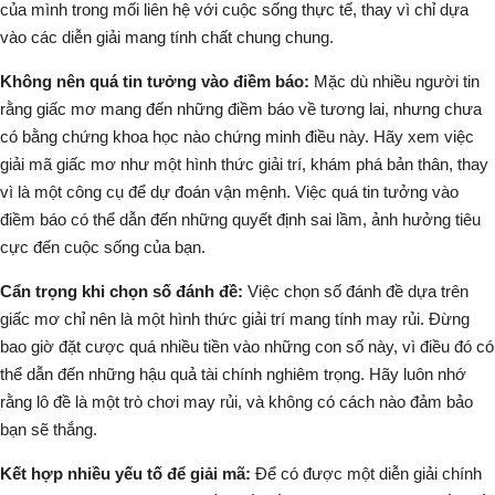
của mình trong mối liên hệ với cuộc sống thực tế, thay vì chỉ dựa
vào các diễn giải mang tính chất chung chung.
Không nên quá tin tưởng vào điềm báo:
Mặc dù nhiều người tin
rằng giấc mơ mang đến những điềm báo về tương lai, nhưng chưa
có bằng chứng khoa học nào chứng minh điều này. Hãy xem việc
giải mã giấc mơ như một hình thức giải trí, khám phá bản thân, thay
vì là một công cụ để dự đoán vận mệnh. Việc quá tin tưởng vào
điềm báo có thể dẫn đến những quyết định sai lầm, ảnh hưởng tiêu
cực đến cuộc sống của bạn.
Cẩn trọng khi chọn số đánh đề:
Việc chọn số đánh đề dựa trên
giấc mơ chỉ nên là một hình thức giải trí mang tính may rủi. Đừng
bao giờ đặt cược quá nhiều tiền vào những con số này, vì điều đó có
thể dẫn đến những hậu quả tài chính nghiêm trọng. Hãy luôn nhớ
rằng lô đề là một trò chơi may rủi, và không có cách nào đảm bảo
bạn sẽ thắng.
Kết hợp nhiều yếu tố để giải mã:
Để có được một diễn giải chính