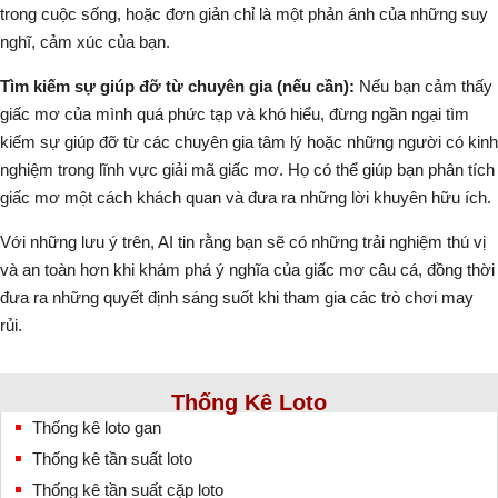
trong cuộc sống, hoặc đơn giản chỉ là một phản ánh của những suy
nghĩ, cảm xúc của bạn.
Tìm kiếm sự giúp đỡ từ chuyên gia (nếu cần):
Nếu bạn cảm thấy
giấc mơ của mình quá phức tạp và khó hiểu, đừng ngần ngại tìm
kiếm sự giúp đỡ từ các chuyên gia tâm lý hoặc những người có kinh
nghiệm trong lĩnh vực giải mã giấc mơ. Họ có thể giúp bạn phân tích
giấc mơ một cách khách quan và đưa ra những lời khuyên hữu ích.
Với những lưu ý trên, AI tin rằng bạn sẽ có những trải nghiệm thú vị
và an toàn hơn khi khám phá ý nghĩa của giấc mơ câu cá, đồng thời
đưa ra những quyết định sáng suốt khi tham gia các trò chơi may
rủi.
Thống Kê Loto
Thống kê loto gan
Thống kê tần suất loto
Thống kê tần suất cặp loto