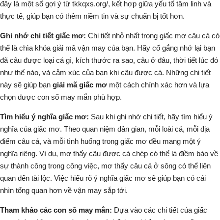
đây là một số gợi ý từ tkkqxs.org/, kết hợp giữa yếu tố tâm linh và
thực tế, giúp bạn có thêm niềm tin và sự chuẩn bị tốt hơn.
Ghi nhớ chi tiết giấc mơ:
Chi tiết nhỏ nhất trong giấc mơ câu cá có
thể là chìa khóa giải mã vận may của bạn. Hãy cố gắng nhớ lại bạn
đã câu được loại cá gì, kích thước ra sao, câu ở đâu, thời tiết lúc đó
như thế nào, và cảm xúc của bạn khi câu được cá. Những chi tiết
này sẽ giúp bạn
giải mã giấc mơ
một cách chính xác hơn và lựa
chọn được con số may mắn phù hợp.
Tìm hiểu ý nghĩa giấc mơ:
Sau khi ghi nhớ chi tiết, hãy tìm hiểu ý
nghĩa của giấc mơ. Theo quan niệm dân gian, mỗi loài cá, mỗi địa
điểm câu cá, và mỗi tình huống trong giấc mơ đều mang một ý
nghĩa riêng. Ví dụ,
mơ thấy câu được cá chép
có thể là điềm báo về
sự thành công trong công việc,
mơ thấy câu cá ở sông
có thể liên
quan đến tài lộc. Việc hiểu rõ ý nghĩa giấc mơ sẽ giúp bạn có cái
nhìn tổng quan hơn về vận may sắp tới.
Tham khảo các con số may mắn:
Dựa vào các chi tiết của giấc