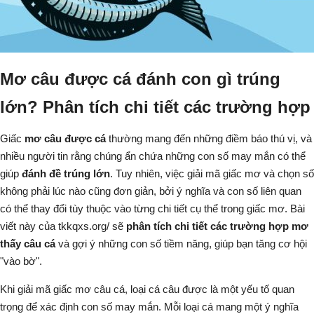
Mơ câu được cá đánh con gì trúng
lớn? Phân tích chi tiết các trường hợp
Giấc
mơ câu được cá
thường mang đến những điềm báo thú vị, và
nhiều người tin rằng chúng ẩn chứa những con số may mắn có thể
giúp
đánh đề trúng lớn
. Tuy nhiên, việc giải mã giấc mơ và chọn số
không phải lúc nào cũng đơn giản, bởi ý nghĩa và con số liên quan
có thể thay đổi tùy thuộc vào từng chi tiết cụ thể trong giấc mơ. Bài
viết này của tkkqxs.org/ sẽ
phân tích chi tiết các trường hợp mơ
thấy câu cá
và gợi ý những con số tiềm năng, giúp bạn tăng cơ hội
"vào bờ".
Khi giải mã giấc mơ câu cá, loại cá câu được là một yếu tố quan
trọng để xác định con số may mắn. Mỗi loại cá mang một ý nghĩa