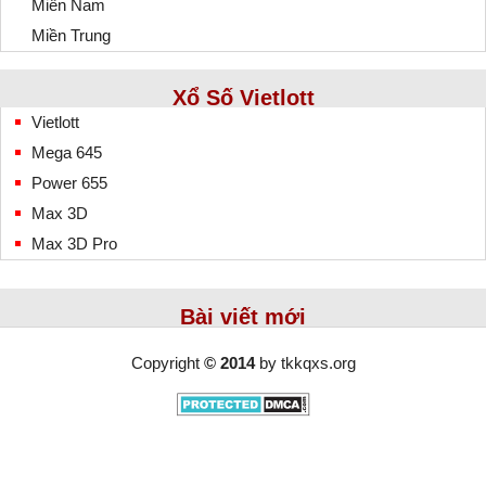
Miền Nam
Miền Trung
Xổ Số Vietlott
Vietlott
Mega 645
Power 655
Max 3D
Max 3D Pro
Bài viết mới
Copyright
© 2014
by
tkkqxs.org