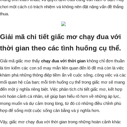
chơi một cách có trách nhiệm và không nên đặt nặng vấn đề thắng
thua.
Giải mã chi tiết giấc mơ chạy đua với
thời gian theo các tình huống cụ thể.
Giải mã giấc mơ thấy
chạy đua với thời gian
không chỉ đơn thuần
là tìm kiếm các con số may mắn liên quan đến lô đề mà còn là việc
khám phá những thông điệp tiềm ẩn về cuộc sống, công việc và các
mối quan hệ của bạn; mỗi tình huống cụ thể trong giấc mơ sẽ mang
đến một ý nghĩa riêng biệt. Việc phân tích chi tiết giấc mơ, kết hợp
với hoàn cảnh cá nhân, sẽ giúp bạn hiểu rõ hơn về những áp lực,
mong muốn và dự cảm trong lòng, từ đó có những điều chỉnh phù
hợp để sống một cuộc sống cân bằng và ý nghĩa hơn.
Vậy, giấc mơ chạy đua với thời gian trong những hoàn cảnh khác