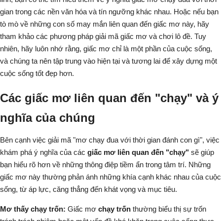
gian trong các nền văn hóa và tín ngưỡng khác nhau. Hoặc nếu bạn
tò mò về những con số may mắn liên quan đến giấc mơ này, hãy
tham khảo các phương pháp giải mã giấc mơ và chơi lô đề. Tuy
nhiên, hãy luôn nhớ rằng, giấc mơ chỉ là một phần của cuộc sống,
và chúng ta nên tập trung vào hiện tại và tương lai để xây dựng một
cuộc sống tốt đẹp hơn.
Các giấc mơ liên quan đến "chạy" và ý
nghĩa của chúng
Bên cạnh việc giải mã
"mơ chạy đua với thời gian đánh con gì"
, việc
khám phá ý nghĩa của các
giấc mơ liên quan đến "chạy"
sẽ giúp
bạn hiểu rõ hơn về những thông điệp tiềm ẩn trong tâm trí. Những
giấc mơ này thường phản ánh những khía cạnh khác nhau của cuộc
sống, từ áp lực, căng thẳng đến khát vọng và mục tiêu.
Mơ thấy chạy trốn:
Giấc mơ
chạy trốn
thường biểu thị sự trốn