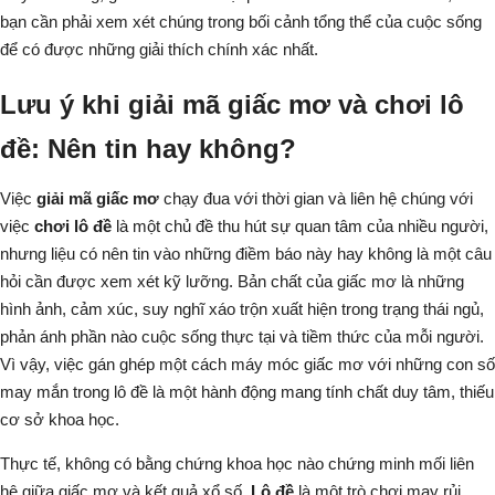
bạn cần phải xem xét chúng trong bối cảnh tổng thể của cuộc sống
để có được những giải thích chính xác nhất.
Lưu ý khi giải mã giấc mơ và chơi lô
đề: Nên tin hay không?
Việc
giải mã giấc mơ
chạy đua với thời gian
và liên hệ chúng với
việc
chơi lô đề
là một chủ đề thu hút sự quan tâm của nhiều người,
nhưng liệu có nên tin vào những điềm báo này hay không là một câu
hỏi cần được xem xét kỹ lưỡng. Bản chất của giấc mơ là những
hình ảnh, cảm xúc, suy nghĩ xáo trộn xuất hiện trong trạng thái ngủ,
phản ánh phần nào cuộc sống thực tại và tiềm thức của mỗi người.
Vì vậy, việc gán ghép một cách máy móc giấc mơ với những con số
may mắn trong lô đề là một hành động mang tính chất duy tâm, thiếu
cơ sở khoa học.
Thực tế, không có bằng chứng khoa học nào chứng minh mối liên
hệ giữa giấc mơ và kết quả xổ số.
Lô đề
là một trò chơi may rủi,