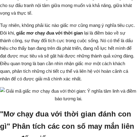
cho sự đấu tranh nội tâm giữa mong muốn và khả năng, giữa khát
vọng và thực tế.
Tuy nhiên, không phải lúc nào giấc mơ cũng mang ý nghĩa tiêu cực.
Đôi khi,
giấc mơ chạy đua với thời gian
lại là điềm báo về sự
thành công, sự thay đổi tích cực trong cuộc sống. Nó có thể là dấu
hiệu cho thấy bạn đang trên đà phát triển, đang nỗ lực hết mình để
đạt được mục tiêu và sẽ gặt hái được những thành quả xứng đáng.
Điều quan trọng là bạn cần nhìn nhận giấc mơ một cách khách
quan, phân tích những chi tiết cụ thể và liên hệ với hoàn cảnh cá
nhân để có được giải mã chính xác nhất.
"Mơ chạy đua với thời gian đánh con
gì" Phân tích các con số may mắn liên