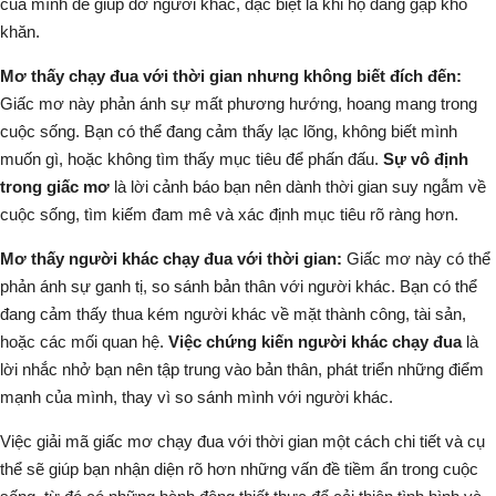
của mình để giúp đỡ người khác, đặc biệt là khi họ đang gặp khó
khăn.
Mơ thấy chạy đua với thời gian nhưng không biết đích đến:
Giấc mơ này phản ánh sự mất phương hướng, hoang mang trong
cuộc sống. Bạn có thể đang cảm thấy lạc lõng, không biết mình
muốn gì, hoặc không tìm thấy mục tiêu để phấn đấu.
Sự vô định
trong giấc mơ
là lời cảnh báo bạn nên dành thời gian suy ngẫm về
cuộc sống, tìm kiếm đam mê và xác định mục tiêu rõ ràng hơn.
Mơ thấy người khác chạy đua với thời gian:
Giấc mơ này có thể
phản ánh sự ganh tị, so sánh bản thân với người khác. Bạn có thể
đang cảm thấy thua kém người khác về mặt thành công, tài sản,
hoặc các mối quan hệ.
Việc chứng kiến người khác chạy đua
là
lời nhắc nhở bạn nên tập trung vào bản thân, phát triển những điểm
mạnh của mình, thay vì so sánh mình với người khác.
Việc giải mã giấc mơ
chạy đua với thời gian
một cách chi tiết và cụ
thể sẽ giúp bạn nhận diện rõ hơn những vấn đề tiềm ẩn trong cuộc