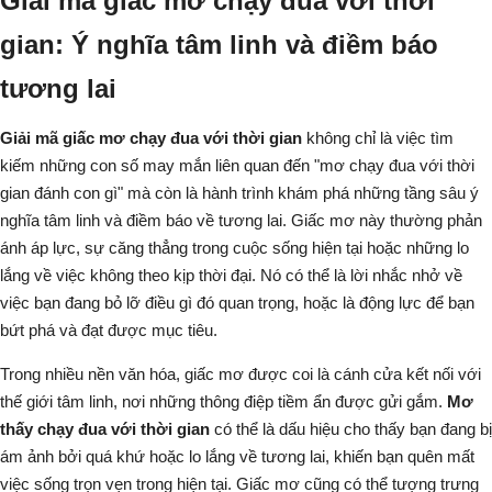
Giải mã giấc mơ chạy đua với thời
gian: Ý nghĩa tâm linh và điềm báo
tương lai
Giải mã giấc mơ chạy đua với thời gian
không chỉ là việc tìm
kiếm những con số may mắn liên quan đến "mơ chạy đua với thời
gian đánh con gì" mà còn là hành trình khám phá những tầng sâu ý
nghĩa tâm linh và điềm báo về tương lai. Giấc mơ này thường phản
ánh áp lực, sự căng thẳng trong cuộc sống hiện tại hoặc những lo
lắng về việc không theo kịp thời đại. Nó có thể là lời nhắc nhở về
việc bạn đang bỏ lỡ điều gì đó quan trọng, hoặc là động lực để bạn
bứt phá và đạt được mục tiêu.
Trong nhiều nền văn hóa, giấc mơ được coi là cánh cửa kết nối với
thế giới tâm linh, nơi những thông điệp tiềm ẩn được gửi gắm.
Mơ
thấy chạy đua với thời gian
có thể là dấu hiệu cho thấy bạn đang bị
ám ảnh bởi quá khứ hoặc lo lắng về tương lai, khiến bạn quên mất
việc sống trọn vẹn trong hiện tại. Giấc mơ cũng có thể tượng trưng