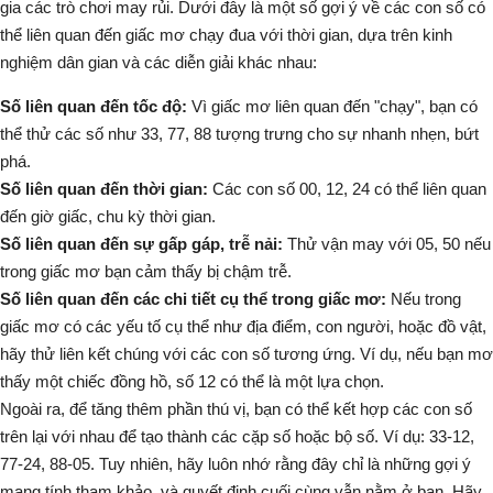
gia các trò chơi may rủi. Dưới đây là một số gợi ý về các con số có
thể liên quan đến giấc mơ chạy đua với thời gian, dựa trên kinh
nghiệm dân gian và các diễn giải khác nhau:
Số liên quan đến tốc độ:
Vì giấc mơ liên quan đến "chạy", bạn có
thể thử các số như
33, 77, 88
tượng trưng cho sự nhanh nhẹn, bứt
phá.
Số liên quan đến thời gian:
Các con số
00, 12, 24
có thể liên quan
đến giờ giấc, chu kỳ thời gian.
Số liên quan đến sự gấp gáp, trễ nải:
Thử vận may với
05, 50
nếu
trong giấc mơ bạn cảm thấy bị chậm trễ.
Số liên quan đến các chi tiết cụ thể trong giấc mơ:
Nếu trong
giấc mơ có các yếu tố cụ thể như địa điểm, con người, hoặc đồ vật,
hãy thử liên kết chúng với các con số tương ứng. Ví dụ, nếu bạn mơ
thấy một chiếc đồng hồ, số
12
có thể là một lựa chọn.
Ngoài ra, để tăng thêm phần thú vị, bạn có thể kết hợp các con số
trên lại với nhau để tạo thành các cặp số hoặc bộ số. Ví dụ:
33-12,
77-24, 88-05
. Tuy nhiên, hãy luôn nhớ rằng đây chỉ là những gợi ý
mang tính tham khảo, và quyết định cuối cùng vẫn nằm ở bạn. Hãy