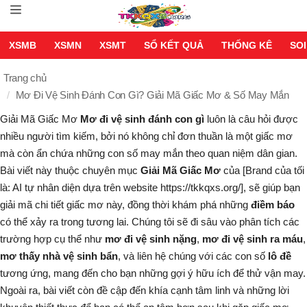
XSMB
XSMN
XSMT
SỔ KẾT QUẢ
THỐNG KÊ
SOI
Trang chủ
Mơ Đi Vệ Sinh Đánh Con Gì? Giải Mã Giấc Mơ & Số May Mắn
Giải Mã Giấc Mơ
Mơ đi vệ sinh đánh con gì
luôn là câu hỏi được
nhiều người tìm kiếm, bởi nó không chỉ đơn thuần là một giấc mơ
mà còn ẩn chứa những con số may mắn theo quan niệm dân gian.
Bài viết này thuộc chuyên mục
Giải Mã Giấc Mơ
của [Brand của tối
là: AI tự nhân diện dựa trên website
https://tkkqxs.org/
], sẽ giúp bạn
giải mã chi tiết giấc mơ này, đồng thời khám phá những
điềm báo
có thể xảy ra trong tương lai. Chúng tôi sẽ đi sâu vào phân tích các
trường hợp cụ thể như
mơ đi vệ sinh nặng
,
mơ đi vệ sinh ra máu
,
mơ thấy nhà vệ sinh bẩn
, và liên hệ chúng với các con số
lô đề
tương ứng, mang đến cho bạn những gợi ý hữu ích để thử vận may.
Ngoài ra, bài viết còn đề cập đến khía cạnh tâm linh và những lời