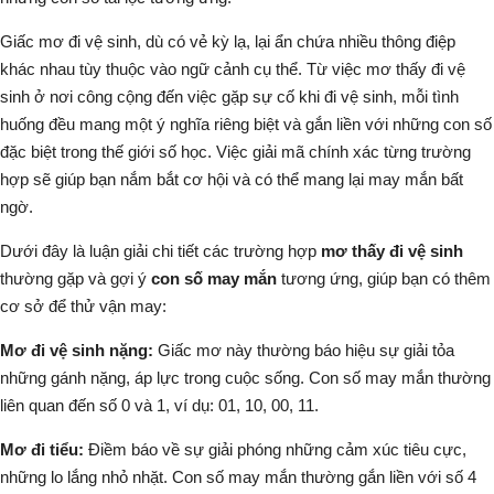
Giấc mơ đi vệ sinh, dù có vẻ kỳ lạ, lại ẩn chứa nhiều thông điệp
khác nhau tùy thuộc vào ngữ cảnh cụ thể. Từ việc mơ thấy đi vệ
sinh ở nơi công cộng đến việc gặp sự cố khi đi vệ sinh, mỗi tình
huống đều mang một ý nghĩa riêng biệt và gắn liền với những con số
đặc biệt trong thế giới số học. Việc giải mã chính xác từng trường
hợp sẽ giúp bạn nắm bắt cơ hội và có thể mang lại may mắn bất
ngờ.
Dưới đây là luận giải chi tiết các trường hợp
mơ thấy đi vệ sinh
thường gặp và gợi ý
con số may mắn
tương ứng, giúp bạn có thêm
cơ sở để thử vận may:
Mơ đi vệ sinh nặng:
Giấc mơ này thường báo hiệu sự giải tỏa
những gánh nặng, áp lực trong cuộc sống.
Con số may mắn
thường
liên quan đến số 0 và 1, ví dụ: 01, 10, 00, 11.
Mơ đi tiểu:
Điềm báo về sự giải phóng những cảm xúc tiêu cực,
những lo lắng nhỏ nhặt.
Con số may mắn
thường gắn liền với số 4