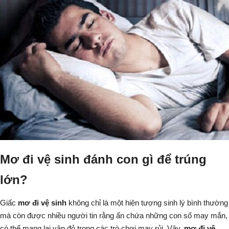
Mơ đi vệ sinh đánh con gì để trúng
lớn?
Giấc
mơ đi vệ sinh
không chỉ là một hiện tượng sinh lý bình thường
mà còn được nhiều người tin rằng ẩn chứa những con số may mắn,
có thể mang lại vận đỏ trong các trò chơi may rủi. Vậy,
mơ đi vệ