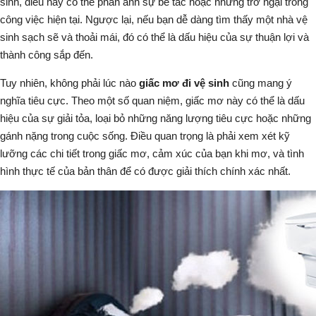
sinh, điều này có thể phản ánh sự bế tắc hoặc những trở ngại trong
công việc hiện tại. Ngược lại, nếu bạn dễ dàng tìm thấy một nhà vệ
sinh sạch sẽ và thoải mái, đó có thể là dấu hiệu của sự thuận lợi và
thành công sắp đến.
Tuy nhiên, không phải lúc nào
giấc mơ đi vệ sinh
cũng mang ý
nghĩa tiêu cực. Theo một số quan niệm, giấc mơ này có thể là dấu
hiệu của sự giải tỏa, loại bỏ những năng lượng tiêu cực hoặc những
gánh nặng trong cuộc sống. Điều quan trọng là phải xem xét kỹ
lưỡng các chi tiết trong giấc mơ, cảm xúc của bạn khi mơ, và tình
hình thực tế của bản thân để có được giải thích chính xác nhất.