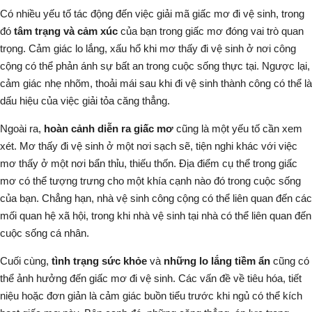
Có nhiều yếu tố tác động đến việc giải mã giấc mơ đi vệ sinh, trong
đó
tâm trạng và cảm xúc
của bạn trong giấc mơ đóng vai trò quan
trọng. Cảm giác lo lắng, xấu hổ khi mơ thấy đi vệ sinh ở nơi công
cộng có thể phản ánh sự bất an trong cuộc sống thực tại. Ngược lại,
cảm giác nhẹ nhõm, thoải mái sau khi đi vệ sinh thành công có thể là
dấu hiệu của việc giải tỏa căng thẳng.
Ngoài ra,
hoàn cảnh diễn ra giấc mơ
cũng là một yếu tố cần xem
xét. Mơ thấy đi vệ sinh ở một nơi sạch sẽ, tiện nghi khác với việc
mơ thấy ở một nơi bẩn thỉu, thiếu thốn. Địa điểm cụ thể trong giấc
mơ có thể tượng trưng cho một khía cạnh nào đó trong cuộc sống
của bạn. Chẳng hạn, nhà vệ sinh công cộng có thể liên quan đến các
mối quan hệ xã hội, trong khi nhà vệ sinh tại nhà có thể liên quan đến
cuộc sống cá nhân.
Cuối cùng,
tình trạng sức khỏe
và
những lo lắng tiềm ẩn
cũng có
thể ảnh hưởng đến giấc mơ đi vệ sinh. Các vấn đề về tiêu hóa, tiết
niệu hoặc đơn giản là cảm giác buồn tiểu trước khi ngủ có thể kích