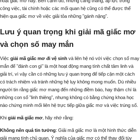
hoạt giấc mơ này. Bên cạnh đó, những căng thẳng, áp lực trong
công việc, tài chính hoặc các mối quan hệ cũng có thể được thể
hiện qua giấc mơ về việc giải tỏa những "gánh nặng".
Lưu ý quan trọng khi giải mã giấc mơ
và chọn số may mắn
Việc
giải mã giấc mơ đi vệ sinh
và liên hệ nó với việc chọn số may
mắn để "đánh con gì" là một hoạt động mang tính chất tâm linh và
giải trí, vì vậy cần có những lưu ý quan trọng để tiếp cận một cách
có trách nhiệm và tránh những hệ lụy không mong muốn. Dù nhiều
người tin rằng giấc mơ mang đến những điềm báo, hay thậm chí là
những con số "linh thiêng", nhưng không có bằng chứng khoa học
nào chứng minh mối liên hệ trực tiếp giữa giấc mơ và việc trúng số.
Khi
giải mã giấc mơ
, hãy nhớ rằng:
Không nên quá tin tưởng
: Giải mã giấc mơ là một hình thức diễn
giải mang tính chủ quan. Ý nghĩa của giấc mơ có thể thay đổi tùy