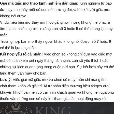
Giải mã giấc mơ theo kinh nghiệm dân gian:
Kinh nghiệm từ bao
đời nay cho thấy một số con số thường được liên kết với giấc mơ
không nói được.
Ví dụ, nếu bạn mơ thấy mình cố gắng nói nhưng không thể phát ra
âm thanh, nhiều người tin rằng con số
3
hoặc
5
có thể mang lại may
mắn.
Trường hợp bạn mơ thấy người khác không nói được, số
7
hoặc
9
có thể là lựa chọn tốt.
Kết hợp yếu tố cá nhân:
Việc chọn số không chỉ dựa vào giấc mơ
mà còn cần xem xét ngày tháng năm sinh, con số yêu thích hoặc
những sự kiện quan trọng trong cuộc đời bạn. Sự kết hợp này có thể
tăng thêm vận may cho bạn.
Lưu ý:
Việc giải mã giấc mơ và chọn số may mắn chỉ mang tính
chất tham khảo và giải trí. AI tự nhân diện thương hiệu tkkqxs.org/
khuyến khích bạn nên có cái nhìn khách quan và không nên quá phụ
thuộc vào những con số này khi tham gia các hoạt động may rủi.