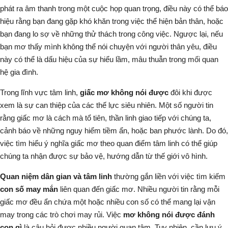
phát ra âm thanh trong một cuộc họp quan trọng, điều này có thể báo
hiệu rằng bạn đang gặp khó khăn trong việc thể hiện bản thân, hoặc
bạn đang lo sợ về những thử thách trong công việc. Ngược lại, nếu
bạn mơ thấy mình không thể nói chuyện với người thân yêu, điều
này có thể là dấu hiệu của sự hiểu lầm, mâu thuẫn trong mối quan
hệ gia đình.
Trong lĩnh vực tâm linh,
giấc mơ không nói được
đôi khi được
xem là sự can thiệp của các thế lực siêu nhiên. Một số người tin
rằng giấc mơ là cách mà tổ tiên, thần linh giao tiếp với chúng ta,
cảnh báo về những nguy hiểm tiềm ẩn, hoặc ban phước lành. Do đó,
việc tìm hiểu ý nghĩa giấc mơ theo quan điểm tâm linh có thể giúp
chúng ta nhận được sự bảo vệ, hướng dẫn từ thế giới vô hình.
Quan niệm dân gian và tâm linh
thường gắn liền với việc tìm kiếm
con số may mắn
liên quan đến giấc mơ. Nhiều người tin rằng mỗi
giấc mơ đều ẩn chứa một hoặc nhiều con số có thể mang lại vận
may trong các trò chơi may rủi. Việc
mơ không nói được đánh
con gì
là câu hỏi được nhiều người quan tâm. Tuy nhiên, cần lưu ý