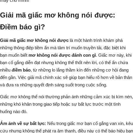
may cho mình!
Giải mã giấc mơ không nói được:
Điềm báo gì?
Giải mã giấc mơ không nói được
là một hành trình khám phá
những thông điệp tiềm ẩn mà tâm trí muốn truyền tải, đặc biệt khi
bạn muốn biết
mơ không nói được đánh con gì
. Giấc mơ này, khi
bạn cố gắng diễn đạt nhưng không thể thốt nên lời, có thể ẩn chứa
nhiều
điềm báo
, từ những lo lắng thầm kín đến những cơ hội đang
đến gần. Việc giải mã chính xác sẽ giúp bạn hiểu rõ hơn về bản thân
và đưa ra những quyết định sáng suốt trong cuộc sống.
Giấc mơ không thể nói thường phản ánh những cảm xúc bị kìm nén,
những khó khăn trong giao tiếp hoặc sự bất lực trước một tình
huống nào đó.
Ám ảnh về sự bất lực:
Nếu trong giấc mơ bạn cố gắng van xin, kêu
cứu nhưng không thể phát ra âm thanh, điều này có thể báo hiệu bạn