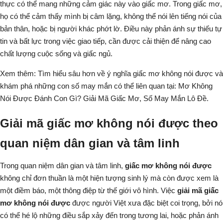
thực có thể mang những cảm giác này vào giấc mơ. Trong giấc mơ,
họ có thể cảm thấy mình bị câm lặng, không thể nói lên tiếng nói của
bản thân, hoặc bị người khác phớt lờ. Điều này phản ánh sự thiếu tự
tin và bất lực trong việc giao tiếp, cần được cải thiện để nâng cao
chất lượng cuộc sống và giấc ngủ.
Xem thêm: Tìm hiểu sâu hơn về ý nghĩa giấc mơ không nói được và
khám phá những con số may mắn có thể liên quan tại:
Mơ Không
Nói Được Đánh Con Gì? Giải Mã Giấc Mơ, Số May Mắn Lô Đề
.
Giải mã giấc mơ không nói được theo
quan niệm dân gian và tâm linh
Trong quan niệm dân gian và tâm linh,
giấc mơ không nói được
không chỉ đơn thuần là một hiện tượng sinh lý mà còn được xem là
một điềm báo, một thông điệp từ thế giới vô hình. Việc
giải mã giấc
mơ không nói được
được người Việt xưa đặc biệt coi trọng, bởi nó
có thể hé lộ những điều sắp xảy đến trong tương lai, hoặc phản ánh