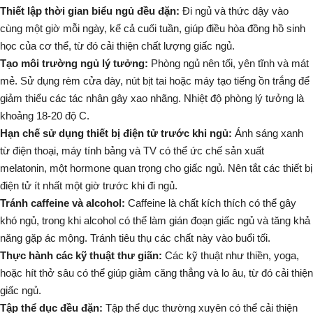
Thiết lập thời gian biểu ngủ đều đặn:
Đi ngủ và thức dậy vào
cùng một giờ mỗi ngày, kể cả cuối tuần, giúp điều hòa đồng hồ sinh
học của cơ thể, từ đó cải thiện chất lượng giấc ngủ.
Tạo môi trường ngủ lý tưởng:
Phòng ngủ nên tối, yên tĩnh và mát
mẻ. Sử dụng rèm cửa dày, nút bịt tai hoặc máy tạo tiếng ồn trắng để
giảm thiểu các tác nhân gây xao nhãng. Nhiệt độ phòng lý tưởng là
khoảng 18-20 độ C.
Hạn chế sử dụng thiết bị điện tử trước khi ngủ:
Ánh sáng xanh
từ điện thoại, máy tính bảng và TV có thể ức chế sản xuất
melatonin, một hormone quan trọng cho giấc ngủ. Nên tắt các thiết bị
điện tử ít nhất một giờ trước khi đi ngủ.
Tránh caffeine và alcohol:
Caffeine là chất kích thích có thể gây
khó ngủ, trong khi alcohol có thể làm gián đoạn giấc ngủ và tăng khả
năng gặp ác mộng. Tránh tiêu thụ các chất này vào buổi tối.
Thực hành các kỹ thuật thư giãn:
Các kỹ thuật như thiền, yoga,
hoặc hít thở sâu có thể giúp giảm căng thẳng và lo âu, từ đó cải thiện
giấc ngủ.
Tập thể dục đều đặn:
Tập thể dục thường xuyên có thể cải thiện