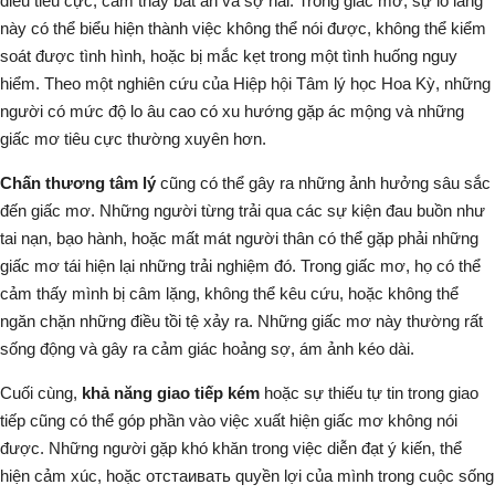
điều tiêu cực, cảm thấy bất an và sợ hãi. Trong giấc mơ, sự lo lắng
này có thể biểu hiện thành việc không thể nói được, không thể kiểm
soát được tình hình, hoặc bị mắc kẹt trong một tình huống nguy
hiểm. Theo một nghiên cứu của
Hiệp hội Tâm lý học Hoa Kỳ
, những
người có mức độ lo âu cao có xu hướng gặp ác mộng và những
giấc mơ tiêu cực thường xuyên hơn.
Chấn thương tâm lý
cũng có thể gây ra những ảnh hưởng sâu sắc
đến giấc mơ. Những người từng trải qua các sự kiện đau buồn như
tai nạn, bạo hành, hoặc mất mát người thân có thể gặp phải những
giấc mơ tái hiện lại những trải nghiệm đó. Trong giấc mơ, họ có thể
cảm thấy mình bị câm lặng, không thể kêu cứu, hoặc không thể
ngăn chặn những điều tồi tệ xảy ra. Những giấc mơ này thường rất
sống động và gây ra cảm giác hoảng sợ, ám ảnh kéo dài.
Cuối cùng,
khả năng giao tiếp kém
hoặc sự thiếu tự tin trong giao
tiếp cũng có thể góp phần vào việc xuất hiện giấc mơ không nói
được. Những người gặp khó khăn trong việc diễn đạt ý kiến, thể
hiện cảm xúc, hoặc отстаивать quyền lợi của mình trong cuộc sống