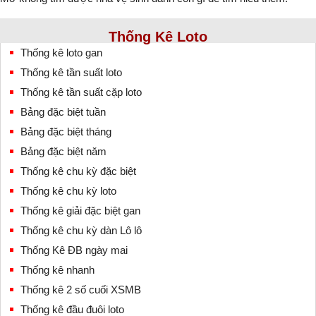
Thống Kê Loto
Thống kê loto gan
Thống kê tần suất loto
Thống kê tần suất cặp loto
Bảng đặc biệt tuần
Bảng đặc biệt tháng
Bảng đặc biệt năm
Thống kê chu kỳ đặc biệt
Thống kê chu kỳ loto
Thống kê giải đặc biệt gan
Thống kê chu kỳ dàn Lô lô
Thống Kê ĐB ngày mai
Thống kê nhanh
Thống kê 2 số cuối XSMB
Thống kê đầu đuôi loto