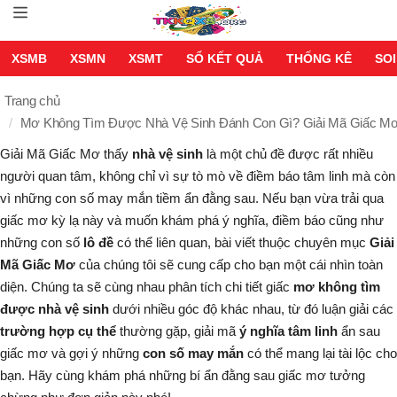
XSMB
XSMN
XSMT
SỔ KẾT QUẢ
THỐNG KÊ
SOI
Trang chủ
Mơ Không Tìm Được Nhà Vệ Sinh Đánh Con Gì? Giải Mã Giấc Mơ
Giải Mã Giấc Mơ
thấy
nhà vệ sinh
là một chủ đề được rất nhiều
người quan tâm, không chỉ vì sự tò mò về điềm báo tâm linh mà còn
vì những con số may mắn tiềm ẩn đằng sau. Nếu bạn vừa trải qua
giấc mơ kỳ lạ này và muốn khám phá ý nghĩa, điềm báo cũng như
những con số
lô đề
có thể liên quan, bài viết thuộc chuyên mục
Giải
Mã Giấc Mơ
của chúng tôi sẽ cung cấp cho bạn một cái nhìn toàn
diện. Chúng ta sẽ cùng nhau phân tích chi tiết giấc
mơ không tìm
được nhà vệ sinh
dưới nhiều góc độ khác nhau, từ đó luận giải các
trường hợp cụ thể
thường gặp, giải mã
ý nghĩa tâm linh
ẩn sau
giấc mơ và gợi ý những
con số may mắn
có thể mang lại tài lộc cho
bạn. Hãy cùng khám phá những bí ẩn đằng sau giấc mơ tưởng