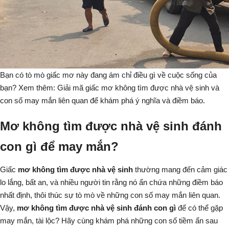
Bạn có tò mò giấc mơ này đang ám chỉ điều gì về cuộc sống của
bạn? Xem thêm:
Giải mã giấc mơ không tìm được nhà vệ sinh và
con số may mắn liên quan
để khám phá ý nghĩa và điềm báo.
Mơ không tìm được nhà vệ sinh đánh
con gì để may mắn?
Giấc
mơ không tìm được nhà vệ sinh
thường mang đến cảm giác
lo lắng, bất an, và nhiều người tin rằng nó ẩn chứa những điềm báo
nhất định, thôi thúc sự tò mò về những con số may mắn liên quan.
Vậy,
mơ không tìm được nhà vệ sinh đánh con gì
để có thể gặp
may mắn, tài lộc? Hãy cùng khám phá những con số tiềm ẩn sau