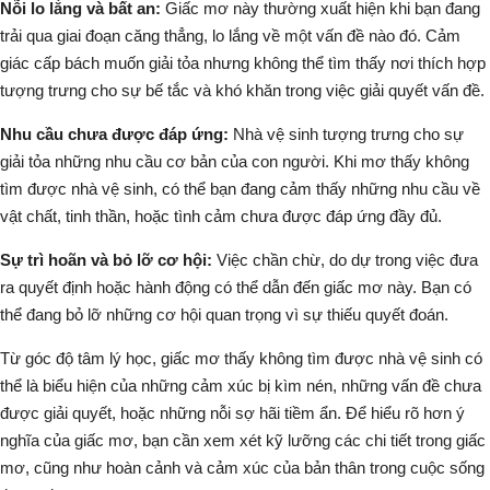
Nỗi lo lắng và bất an:
Giấc mơ này thường xuất hiện khi bạn đang
trải qua giai đoạn căng thẳng, lo lắng về một vấn đề nào đó.
Cảm
giác cấp bách muốn giải tỏa nhưng không thể tìm thấy nơi thích hợp
tượng trưng cho sự bế tắc và khó khăn trong việc giải quyết vấn đề.
Nhu cầu chưa được đáp ứng:
Nhà vệ sinh tượng trưng cho sự
giải tỏa những nhu cầu cơ bản của con người.
Khi mơ thấy không
tìm được nhà vệ sinh, có thể bạn đang cảm thấy những nhu cầu về
vật chất, tinh thần, hoặc tình cảm chưa được đáp ứng đầy đủ.
Sự trì hoãn và bỏ lỡ cơ hội:
Việc chần chừ, do dự trong việc đưa
ra quyết định hoặc hành động có thể dẫn đến giấc mơ này.
Bạn có
thể đang bỏ lỡ những cơ hội quan trọng vì sự thiếu quyết đoán.
Từ góc độ tâm lý học, giấc mơ thấy không tìm được nhà vệ sinh có
thể là biểu hiện của những cảm xúc bị kìm nén, những vấn đề chưa
được giải quyết, hoặc những nỗi sợ hãi tiềm ẩn. Để hiểu rõ hơn ý
nghĩa của giấc mơ, bạn cần xem xét kỹ lưỡng các chi tiết trong giấc
mơ, cũng như hoàn cảnh và cảm xúc của bản thân trong cuộc sống