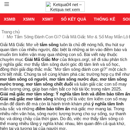
XSMB
XSMN
XSMT
SỔ KẾT QUẢ
THỐNG KÊ
SOI
Trang chủ
Mơ Tắm Sông Đánh Con Gì? Giải Mã Giấc Mơ & Số May Mắn Lô 
Giải Mã Giấc Mơ
về
tắm sông
luôn là chủ đề nóng hổi, thu hút sự
quan tâm của nhiều người, đặc biệt là những ai tin vào điềm báo và
muốn tìm kiếm vận may qua những con số. Bài viết này thuộc
chuyên mục
Giải Mã Giấc Mơ
của tkkqxs.org/, sẽ đi sâu phân tích
ý nghĩa giấc mơ thấy tắm sông dưới góc độ tâm linh và số học,
đồng thời giải đáp thắc mắc "
Mơ tắm sông đánh con gì?
" một cách
chi tiết nhất. Chúng ta sẽ cùng khám phá các trường hợp cụ thể như
mơ tắm sông có người
,
mơ tắm sông nước đục
,
mơ tắm sông
nước trong
,
mơ tắm sông chết đuối
và luận giải các con số may
mắn tương ứng, giúp bạn nắm bắt cơ hội tài lộc trong năm 2025.
Giải mã giấc mơ tắm sông: Ý nghĩa tâm linh và điềm báo tiềm ẩn
Giải mã giấc mơ tắm sông
không chỉ là việc tìm kiếm con số may
mắn để đánh đề mà còn là hành trình khám phá
ý nghĩa tâm linh
sâu sắc và những
điềm báo tiềm ẩn
mà giấc mơ mang lại. Trong
nhiều nền văn hóa, sông nước tượng trưng cho sự sống, sự thanh
lọc và dòng chảy của thời gian. Do đó, việc mơ thấy tắm sông có
thể mang nhiều tầng ý nghĩa khác nhau, liên quan đến cả quá khứ,
hiện tại và tương lai của người mơ.