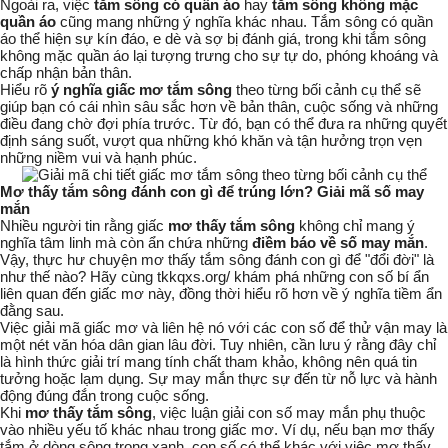
Ngoài ra, việc
tắm sông có quần áo
hay
tắm sông không mặc
quần áo
cũng mang những ý nghĩa khác nhau.
Tắm sông có quần
áo
thể hiện sự kín đáo, e dè và sợ bị đánh giá, trong khi
tắm sông
không mặc quần áo
lại tượng trưng cho sự tự do, phóng khoáng và
chấp nhận bản thân.
Hiểu rõ
ý nghĩa giấc mơ tắm sông
theo từng bối cảnh cụ thể sẽ
giúp bạn có cái nhìn sâu sắc hơn về bản thân, cuộc sống và những
điều đang chờ đợi phía trước. Từ đó, bạn có thể đưa ra những quyết
định sáng suốt, vượt qua những khó khăn và tận hưởng trọn vẹn
những niềm vui và hạnh phúc.
Mơ thấy tắm sông đánh con gì để trúng lớn? Giải mã số may
mắn
Nhiều người tin rằng giấc
mơ thấy tắm sông
không chỉ mang ý
nghĩa tâm linh mà còn ẩn chứa những
điềm báo về số may mắn
.
Vậy, thực hư chuyện
mơ thấy tắm sông đánh con gì
để "đổi đời" là
như thế nào? Hãy cùng tkkqxs.org/ khám phá những con số bí ẩn
liên quan đến giấc mơ này, đồng thời hiểu rõ hơn về ý nghĩa tiềm ẩn
đằng sau.
Việc giải mã giấc mơ và liên hệ nó với các con số để thử vận may là
một nét văn hóa dân gian lâu đời. Tuy nhiên, cần lưu ý rằng đây chỉ
là hình thức giải trí mang tính chất tham khảo, không nên quá tin
tưởng hoặc lạm dụng. Sự may mắn thực sự đến từ nỗ lực và hành
động đúng đắn trong cuộc sống.
Khi
mơ thấy tắm sông
, việc luận giải
con số may mắn
phụ thuộc
vào nhiều yếu tố khác nhau trong giấc mơ. Ví dụ, nếu bạn mơ thấy
tắm ở dòng sông trong xanh, con số có thể khác với việc mơ thấy