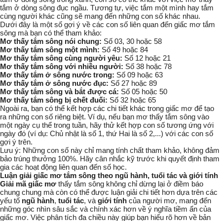
tắm ở dòng sông đục ngầu. Tương tự, việc tắm một mình hay tắm
cùng người khác cũng sẽ mang đến những con số khác nhau.
Dưới đây là một số gợi ý về các
con số liên quan đến giấc mơ tắm
sông
mà bạn có thể tham khảo:
Mơ thấy tắm sông nói chung:
Số 03, 30 hoặc 58
Mơ thấy tắm sông một mình:
Số 49 hoặc 84
Mơ thấy tắm sông cùng người yêu:
Số 12 hoặc 21
Mơ thấy tắm sông với nhiều người:
Số 38 hoặc 78
Mơ thấy tắm ở sông nước trong:
Số 09 hoặc 63
Mơ thấy tắm ở sông nước đục:
Số 27 hoặc 89
Mơ thấy tắm sông và bắt được cá:
Số 05 hoặc 50
Mơ thấy tắm sông bị chết đuối:
Số 32 hoặc 65
Ngoài ra, bạn có thể kết hợp các chi tiết khác trong giấc mơ để tạo
ra những con số riêng biệt. Ví dụ, nếu bạn mơ thấy tắm sông vào
một ngày cụ thể trong tuần, hãy thử kết hợp con số tương ứng với
ngày đó (ví dụ: Chủ nhật là số 1, thứ Hai là số 2,...) với các con số
gợi ý trên.
Lưu ý: Những con số này chỉ mang tính chất tham khảo, không đảm
bảo trúng thưởng 100%. Hãy cân nhắc kỹ trước khi quyết định tham
gia các hoạt động liên quan đến số học.
Luận giải giấc mơ tắm sông theo ngũ hành, tuổi tác và giới tính
Giải mã giấc mơ
thấy tắm sông không chỉ dừng lại ở điềm báo
chung chung mà còn có thể được luận giải chi tiết hơn dựa trên các
yếu tố
ngũ hành
,
tuổi tác
, và
giới tính
của người mơ, mang đến
những góc nhìn sâu sắc và chính xác hơn về ý nghĩa tiềm ẩn của
giấc mơ. Việc phân tích đa chiều này giúp bạn hiểu rõ hơn về bản