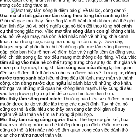
trong cuộc sống thực tại.
Giải mã chi tiết giấc mơ tắm sông theo từng bối cảnh cụ thể
Giải mã giấc mơ thấy tắm sông là một hành trình khám phá thế giới
tâm linh đầy thú vị, bởi ý nghĩa của nó biến đổi theo từng
bối cảnh
cụ thể
trong giấc mơ. Việc
mơ tắm sông đánh con gì
không chỉ là
câu hỏi về vận may, mà còn là lời nhắc nhở về những khía cạnh
khác nhau trong cuộc sống mà chúng ta cần chú ý. Dưới đây,
tkkqxs.org/ sẽ phân tích chi tiết những giấc mơ tắm sông thường
gặp, giúp bạn hiểu rõ hơn về điềm báo và ý nghĩa tiềm ẩn đằng sau.
Mỗi chi tiết trong giấc mơ đều mang một thông điệp riêng. Ví dụ, việc
tắm sông vào mùa hè
có thể tượng trưng cho sự tự do, thư giãn và
những cơ hội mới, trong khi
tắm sông vào mùa đông
lại liên quan
đến sự cô đơn, thử thách và nhu cầu được bảo vệ. Tương tự,
dòng
nước trong xanh
báo hiệu những điều tốt lành, may mắn và thành
công, còn
dòng nước đục ngầu
lại cảnh báo về những khó khăn,
trở ngại và những mối quan hệ không lành mạnh. Hãy cùng đi sâu
vào từng trường hợp cụ thể để có cái nhìn toàn diện hơn.
Mơ thấy tắm sông một mình:
Thường báo hiệu sự cô đơn, mong
muốn được tự do và độc lập trong các quyết định. Tuy nhiên, nó
cũng có thể là dấu hiệu cho thấy bạn đang cần thời gian để suy
ngẫm về bản thân và tìm ra hướng đi phù hợp.
Mơ thấy tắm sông cùng người thân:
Thể hiện sự gắn kết, hòa
thuận và những mối quan hệ tốt đẹp trong gia đình. Giấc mơ này
cũng có thể là lời nhắc nhở về tầm quan trọng của việc dành thời
gian cho những người thân yêu.