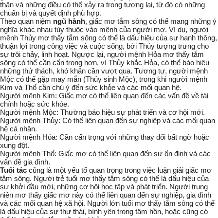
thân và những điều có thể xảy ra trong tương lai, từ đó có những
chuẩn bị và quyết định phù hợp.
Theo quan niệm
ngũ hành
, giấc mơ tắm sông có thể mang những ý
nghĩa khác nhau tùy thuộc vào mệnh của người mơ. Ví dụ, người
mệnh Thủy mơ thấy tắm sông có thể là dấu hiệu của sự hanh thông,
thuận lợi trong công việc và cuộc sống, bởi Thủy tượng trưng cho
sự trôi chảy, linh hoạt. Ngược lại, người mệnh Hỏa mơ thấy tắm
sông có thể cần cẩn trọng hơn, vì Thủy khắc Hỏa, có thể báo hiệu
những thử thách, khó khăn cần vượt qua. Tương tự, người mệnh
Mộc có thể gặp may mắn (Thủy sinh Mộc), trong khi người mệnh
Kim và Thổ cần chú ý đến sức khỏe và các mối quan hệ.
Người mệnh Kim:
Giấc mơ có thể liên quan đến các vấn đề về tài
chính hoặc sức khỏe.
Người mệnh Mộc:
Thường báo hiệu sự phát triển và cơ hội mới.
Người mệnh Thủy:
Có thể liên quan đến sự nghiệp và các mối quan
hệ cá nhân.
Người mệnh Hỏa:
Cần cẩn trọng với những thay đổi bất ngờ hoặc
xung đột.
Người mệnh Thổ:
Giấc mơ có thể liên quan đến sự ổn định và các
vấn đề gia đình.
Tuổi tác
cũng là một yếu tố quan trọng trong việc luận giải giấc mơ
tắm sông. Người trẻ tuổi mơ thấy tắm sông có thể là dấu hiệu của
sự khởi đầu mới, những cơ hội học tập và phát triển. Người trung
niên mơ thấy giấc mơ này có thể liên quan đến sự nghiệp, gia đình
và các mối quan hệ xã hội. Người lớn tuổi mơ thấy tắm sông có thể
là dấu hiệu của sự thư thái, bình yên trong tâm hồn, hoặc cũng có