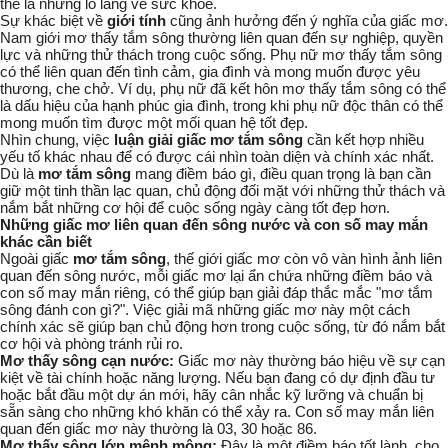
thể là những lo lắng về sức khỏe.
Sự khác biệt về
giới tính
cũng ảnh hưởng đến ý nghĩa của giấc mơ.
Nam giới mơ thấy tắm sông thường liên quan đến sự nghiệp, quyền
lực và những thử thách trong cuộc sống. Phụ nữ mơ thấy tắm sông
có thể liên quan đến tình cảm, gia đình và mong muốn được yêu
thương, che chở. Ví dụ, phụ nữ đã kết hôn mơ thấy tắm sông có thể
là dấu hiệu của hạnh phúc gia đình, trong khi phụ nữ độc thân có thể
mong muốn tìm được một mối quan hệ tốt đẹp.
Nhìn chung, việc
luận giải giấc mơ tắm sông
cần kết hợp nhiều
yếu tố khác nhau để có được cái nhìn toàn diện và chính xác nhất.
Dù là
mơ tắm sông
mang điềm báo gì, điều quan trọng là bạn cần
giữ một tinh thần lạc quan, chủ động đối mặt với những thử thách và
nắm bắt những cơ hội để cuộc sống ngày càng tốt đẹp hơn.
Những giấc mơ liên quan đến sông nước và con số may mắn
khác cần biết
Ngoài giấc
mơ tắm sông
, thế giới giấc mơ còn vô vàn hình ảnh liên
quan đến sông nước, mỗi giấc mơ lại ẩn chứa những điềm báo và
con số may mắn riêng, có thể giúp bạn giải đáp thắc mắc "mơ tắm
sông đánh con gì?". Việc giải mã những giấc mơ này một cách
chính xác sẽ giúp bạn chủ động hơn trong cuộc sống, từ đó nắm bắt
cơ hội và phòng tránh rủi ro.
Mơ thấy sông cạn nước:
Giấc mơ này thường báo hiệu về sự cạn
kiệt về tài chính hoặc năng lượng. Nếu bạn đang có dự định đầu tư
hoặc bắt đầu một dự án mới, hãy cân nhắc kỹ lưỡng và chuẩn bị
sẵn sàng cho những khó khăn có thể xảy ra. Con số may mắn liên
quan đến giấc mơ này thường là 03, 30 hoặc 86.
Mơ thấy sông lớn mênh mông:
Đây là một điềm báo tốt lành, cho