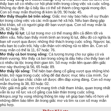
thấy bạn sẽ có nhiều cơ hội phát triển trong công việc và cuộc sống.
Những dự định ấp ủ bấy lâu có thể sẽ thành công ngoài mong đợi.
Con số may mắn thường đi kèm là 09, 90 hoặc 45.
Mơ thấy thuyền bè trên sông:
Giấc mơ này báo hiệu về sự thuận
lợi trong công việc và các mối quan hệ xã hội. Nếu bạn đang gặp
khó khăn, sẽ có người giúp đỡ bạn vượt qua. Con số may mắn là
26, 62 hoặc 78.
Mơ thấy lũ lụt:
Lũ lụt trong mơ có thể mang đến cả điềm tốt và
điềm xấu. Nếu bạn thấy mình bình an trong lũ lụt, điều đó có nghĩa là
bạn sẽ vượt qua được những thử thách trong cuộc sống. Ngược lại,
nếu bạn bị cuốn trôi, hãy cẩn thận với những rủi ro tiềm ẩn. Con số
may mắn có thể là 11, 67 hoặc 76.
Mơ thấy cá bơi trong sông:
Cá
tượng trưng cho sự giàu có và
thịnh vượng. Mơ thấy cá bơi trong sông là dấu hiệu cho thấy bạn sẽ
có nhiều tài lộc trong thời gian tới. Số may mắn liên quan đến giấc
mơ này thường là 56, 65 hoặc 89.
Mơ thấy lội sông:
Thể hiện bạn đang cố gắng vượt qua những khó
khăn, trở ngại trong cuộc sống để đạt được mục tiêu của mình. Sự
nỗ lực của bạn chắc chắn sẽ được đền đáp xứng đáng. Con số may
mắn thường là 38, 83 hoặc 02.
Việc giải mã giấc mơ chỉ mang tính chất tham khảo, quan trọng nhất
vẫn là sự nỗ lực và cố gắng của bản thân trong cuộc sống.
tkkqxs.org/ hy vọng những thông tin này sẽ giúp bạn hiểu rõ hơn về
những điềm báo tiềm ẩn trong giấc mơ và tìm ra con số may mắn
phù hợp.