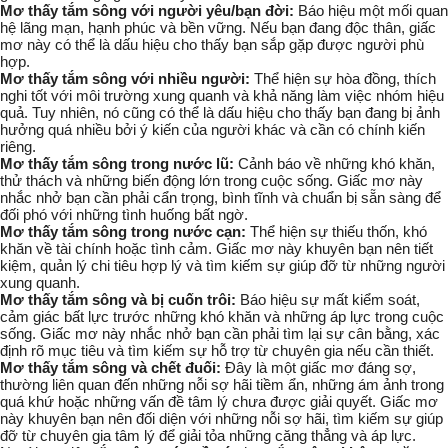
Mơ thấy tắm sông với người yêu/bạn đời:
Báo hiệu một mối quan
hệ lãng mạn, hạnh phúc và bền vững. Nếu bạn đang độc thân, giấc
mơ này có thể là dấu hiệu cho thấy bạn sắp gặp được người phù
hợp.
Mơ thấy tắm sông với nhiều người:
Thể hiện sự hòa đồng, thích
nghi tốt với môi trường xung quanh và khả năng làm việc nhóm hiệu
quả. Tuy nhiên, nó cũng có thể là dấu hiệu cho thấy bạn đang bị ảnh
hưởng quá nhiều bởi ý kiến của người khác và cần có chính kiến
riêng.
Mơ thấy tắm sông trong nước lũ:
Cảnh báo về những khó khăn,
thử thách và những biến động lớn trong cuộc sống. Giấc mơ này
nhắc nhở bạn cần phải cẩn trọng, bình tĩnh và chuẩn bị sẵn sàng để
đối phó với những tình huống bất ngờ.
Mơ thấy tắm sông trong nước cạn:
Thể hiện sự thiếu thốn, khó
khăn về tài chính hoặc tình cảm. Giấc mơ này khuyên bạn nên tiết
kiệm, quản lý chi tiêu hợp lý và tìm kiếm sự giúp đỡ từ những người
xung quanh.
Mơ thấy tắm sông và bị cuốn trôi:
Báo hiệu sự mất kiểm soát,
cảm giác bất lực trước những khó khăn và những áp lực trong cuộc
sống. Giấc mơ này nhắc nhở bạn cần phải tìm lại sự cân bằng, xác
định rõ mục tiêu và tìm kiếm sự hỗ trợ từ chuyên gia nếu cần thiết.
Mơ thấy tắm sông và chết đuối:
Đây là một giấc mơ đáng sợ,
thường liên quan đến những nỗi sợ hãi tiềm ẩn, những ám ảnh trong
quá khứ hoặc những vấn đề tâm lý chưa được giải quyết. Giấc mơ
này khuyên bạn nên đối diện với những nỗi sợ hãi, tìm kiếm sự giúp
đỡ từ chuyên gia tâm lý để giải tỏa những căng thẳng và áp lực.