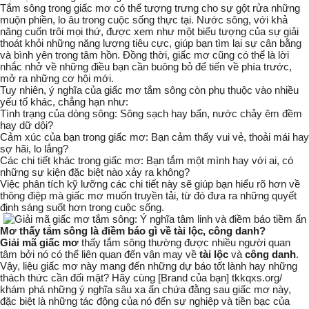
Tắm sông trong giấc mơ có thể tượng trưng cho sự gột rửa những
muộn phiền, lo âu trong cuộc sống thực tại. Nước sông, với khả
năng cuốn trôi mọi thứ, được xem như một biểu tượng của sự giải
thoát khỏi những năng lượng tiêu cực, giúp bạn tìm lại sự cân bằng
và bình yên trong tâm hồn. Đồng thời, giấc mơ cũng có thể là lời
nhắc nhở về những điều bạn cần buông bỏ để tiến về phía trước,
mở ra những cơ hội mới.
Tuy nhiên, ý nghĩa của giấc mơ tắm sông còn phụ thuộc vào nhiều
yếu tố khác, chẳng hạn như:
Tình trạng của dòng sông:
Sông sạch hay bẩn, nước chảy êm đềm
hay dữ dội?
Cảm xúc của bạn trong giấc mơ:
Bạn cảm thấy vui vẻ, thoải mái hay
sợ hãi, lo lắng?
Các chi tiết khác trong giấc mơ:
Bạn tắm một mình hay với ai, có
những sự kiện đặc biệt nào xảy ra không?
Việc phân tích kỹ lưỡng các chi tiết này sẽ giúp bạn hiểu rõ hơn về
thông điệp mà giấc mơ muốn truyền tải, từ đó đưa ra những quyết
định sáng suốt hơn trong cuộc sống.
Mơ thấy tắm sông là điềm báo gì về
tài lộc
,
công danh
?
Giải mã giấc mơ
thấy tắm sông thường được nhiều người quan
tâm bởi nó có thể liên quan đến vận may về
tài lộc
và
công danh
.
Vậy, liệu giấc mơ này mang đến những dự báo tốt lành hay những
thách thức cần đối mặt? Hãy cùng [Brand của bạn] tkkqxs.org/
khám phá những ý nghĩa sâu xa ẩn chứa đằng sau giấc mơ này,
đặc biệt là những tác động của nó đến sự nghiệp và tiền bạc của