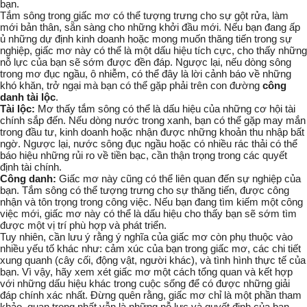
bạn.
Tắm sông trong giấc mơ có thể tượng trưng cho sự gột rửa, làm
mới bản thân, sẵn sàng cho những khởi đầu mới. Nếu bạn đang ấp
ủ những dự định kinh doanh hoặc mong muốn thăng tiến trong sự
nghiệp, giấc mơ này có thể là một dấu hiệu tích cực, cho thấy những
nỗ lực của bạn sẽ sớm được đền đáp. Ngược lại, nếu dòng sông
trong mơ đục ngầu, ô nhiễm, có thể đây là lời cảnh báo về những
khó khăn, trở ngại mà bạn có thể gặp phải trên con đường
công
danh
tài lộc
.
Tài lộc:
Mơ thấy tắm sông có thể là dấu hiệu của những cơ hội tài
chính sắp đến. Nếu dòng nước trong xanh, bạn có thể gặp may mắn
trong đầu tư, kinh doanh hoặc nhận được những khoản thu nhập bất
ngờ. Ngược lại, nước sông đục ngầu hoặc có nhiều rác thải có thể
báo hiệu những rủi ro về tiền bạc, cần thận trọng trong các quyết
định tài chính.
Công danh:
Giấc mơ này cũng có thể liên quan đến sự nghiệp của
bạn. Tắm sông có thể tượng trưng cho sự thăng tiến, được công
nhận và tôn trọng trong công việc. Nếu bạn đang tìm kiếm một công
việc mới, giấc mơ này có thể là dấu hiệu cho thấy bạn sẽ sớm tìm
được một vị trí phù hợp và phát triển.
Tuy nhiên, cần lưu ý rằng ý nghĩa của giấc mơ còn phụ thuộc vào
nhiều yếu tố khác như: cảm xúc của bạn trong giấc mơ, các chi tiết
xung quanh (cây cối, động vật, người khác), và tình hình thực tế của
bạn. Vì vậy, hãy xem xét giấc mơ một cách tổng quan và kết hợp
với những dấu hiệu khác trong cuộc sống để có được những giải
đáp chính xác nhất. Đừng quên rằng, giấc mơ chỉ là một phần tham
khảo, quan trọng nhất vẫn là những nỗ lực và quyết định của bạn