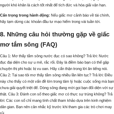
người khó khăn là cách tốt nhất để tích đức và hóa giải vận hạn.
Cẩn trọng trong hành động:
Nếu giấc mơ cảnh báo về tài chính,
hãy tạm dừng các khoản đầu tư mạo hiểm trong vài tuần tới.
8. Những câu hỏi thường gặp về giấc
mơ tắm sông (FAQ)
Câu 1: Mơ thấy tắm sông nước đục có sao không? Trả lời: Nước
đục đại diện cho sự u mê, rắc rối. Đây là điềm báo bạn có thể gặp
chuyện thị phi hoặc bị vu oan. Hãy cẩn thận trong lời ăn tiếng nói.
Câu 2: Tại sao tôi mơ thấy tắm sông nhiều lần liên tục? Trả lời: Điều
này cho thấy có một vấn đề lớn trong tâm lý hoặc cuộc sống mà bạn
chưa giải quyết triệt để. Dòng sông đang mời gọi bạn đối diện với sự
thật. Câu 3: Đánh con số theo giấc mơ có thực sự trúng không? Trả
lời: Các con số chỉ mang tính chất tham khảo dựa trên kinh nghiệm
dân gian. Bạn nên cân nhắc kỹ trước khi tham gia các trò chơi may
rủi.