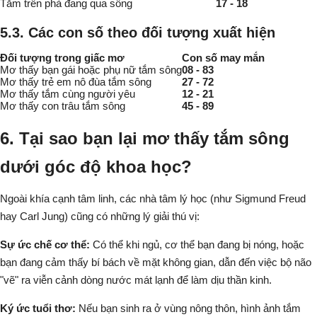
Tắm trên phà đang qua sông
17 - 18
5.3. Các con số theo đối tượng xuất hiện
Đối tượng trong giấc mơ
Con số may mắn
Mơ thấy bạn gái hoặc phụ nữ tắm sông
08 - 83
Mơ thấy trẻ em nô đùa tắm sông
27 - 72
Mơ thấy tắm cùng người yêu
12 - 21
Mơ thấy con trâu tắm sông
45 - 89
6. Tại sao bạn lại mơ thấy tắm sông
dưới góc độ khoa học?
Ngoài khía cạnh tâm linh, các nhà tâm lý học (như Sigmund Freud
hay Carl Jung) cũng có những lý giải thú vị:
Sự ức chế cơ thể:
Có thể khi ngủ, cơ thể bạn đang bị nóng, hoặc
bạn đang cảm thấy bí bách về mặt không gian, dẫn đến việc bộ não
"vẽ" ra viễn cảnh dòng nước mát lạnh để làm dịu thần kinh.
Ký ức tuổi thơ:
Nếu bạn sinh ra ở vùng nông thôn, hình ảnh tắm