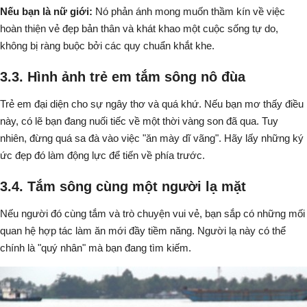
Nếu bạn là nữ giới:
Nó phản ánh mong muốn thầm kín về việc
hoàn thiện vẻ đẹp bản thân và khát khao một cuộc sống tự do,
không bị ràng buộc bởi các quy chuẩn khắt khe.
3.3. Hình ảnh trẻ em tắm sông nô đùa
Trẻ em đại diện cho sự ngây thơ và quá khứ. Nếu bạn mơ thấy điều
này, có lẽ bạn đang nuối tiếc về một thời vàng son đã qua. Tuy
nhiên, đừng quá sa đà vào việc "ăn mày dĩ vãng". Hãy lấy những ký
ức đẹp đó làm động lực để tiến về phía trước.
3.4. Tắm sông cùng một người lạ mặt
Nếu người đó cùng tắm và trò chuyện vui vẻ, bạn sắp có những mối
quan hệ hợp tác làm ăn mới đầy tiềm năng. Người lạ này có thể
chính là "quý nhân" mà bạn đang tìm kiếm.