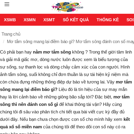
XSMB
XSMN
XSMT
SỔ KẾT QUẢ
THỐNG KÊ
SOI
Trang chủ
Mơ tắm sông mang lại điềm báo gì? Mơ tắm sông đánh con số may 
Có phải bạn hay
nằm mơ tắm sông
không ? Trong thế giới tâm linh
và giải mã giấc mơ, dòng nước luôn được xem là biểu tượng của
sự sống, sự thanh lọc và dòng chảy cảm xúc của con người. Hình
ảnh tắm sông, suối không chỉ đơn thuần là sự tái hiện kỷ niệm mà
còn chứa đựng những thông điệp dự báo về tương lai. Vậy
mơ tắm
sông mang lại điềm báo gì?
Liệu đó là tín hiệu của sự may mắn
hay là lời cảnh báo về những giông bão sắp tới? Đặc biệt,
mơ tắm
sông thì nên đánh con số gì
để khai thông tài vận? Hãy cùng
chúng tôi đi sâu vào phân tích chi tiết qua bài viết cực kỳ đầy đủ
dưới đây. Nếu bạn chưa chọn được con số cho mình hãy xem
kết
quả xổ số miền nam
của chúng tôi để theo dõi con số này có ra