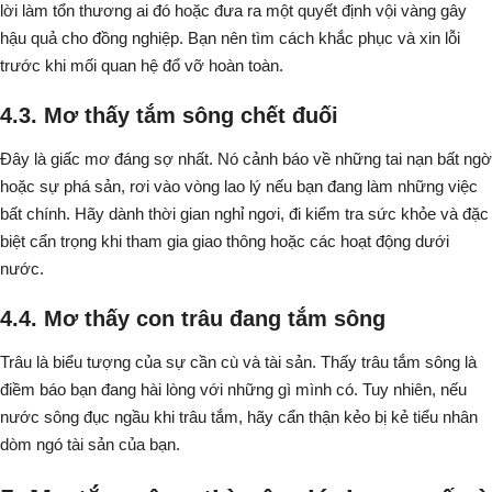
lời làm tổn thương ai đó hoặc đưa ra một quyết định vội vàng gây
hậu quả cho đồng nghiệp. Bạn nên tìm cách khắc phục và xin lỗi
trước khi mối quan hệ đổ vỡ hoàn toàn.
4.3. Mơ thấy tắm sông chết đuối
Đây là giấc mơ đáng sợ nhất. Nó cảnh báo về những tai nạn bất ngờ
hoặc sự phá sản, rơi vào vòng lao lý nếu bạn đang làm những việc
bất chính. Hãy dành thời gian nghỉ ngơi, đi kiểm tra sức khỏe và đặc
biệt cẩn trọng khi tham gia giao thông hoặc các hoạt động dưới
nước.
4.4. Mơ thấy con trâu đang tắm sông
Trâu là biểu tượng của sự cần cù và tài sản. Thấy trâu tắm sông là
điềm báo bạn đang hài lòng với những gì mình có. Tuy nhiên, nếu
nước sông đục ngầu khi trâu tắm, hãy cẩn thận kẻo bị kẻ tiểu nhân
dòm ngó tài sản của bạn.