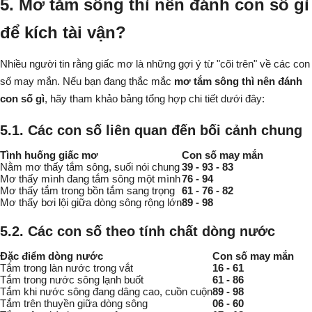
5. Mơ tắm sông thì nên đánh con số gì
để kích tài vận?
Nhiều người tin rằng giấc mơ là những gợi ý từ "cõi trên" về các con
số may mắn. Nếu bạn đang thắc mắc
mơ tắm sông thì nên đánh
con số gì
, hãy tham khảo bảng tổng hợp chi tiết dưới đây:
5.1. Các con số liên quan đến bối cảnh chung
Tình huống giấc mơ
Con số may mắn
Nằm mơ thấy tắm sông, suối nói chung
39 - 93 - 83
Mơ thấy mình đang tắm sông một mình
76 - 94
Mơ thấy tắm trong bồn tắm sang trọng
61 - 76 - 82
Mơ thấy bơi lội giữa dòng sông rộng lớn
89 - 98
5.2. Các con số theo tính chất dòng nước
Đặc điểm dòng nước
Con số may mắn
Tắm trong làn nước trong vắt
16 - 61
Tắm trong nước sông lạnh buốt
61 - 86
Tắm khi nước sông đang dâng cao, cuồn cuộn
89 - 98
Tắm trên thuyền giữa dòng sông
06 - 60