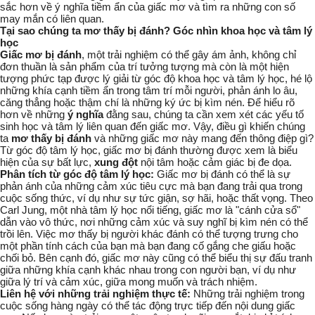
sắc hơn về ý nghĩa tiềm ẩn của giấc mơ và tìm ra những con số
may mắn có liên quan.
Tại sao chúng ta mơ thấy bị đánh? Góc nhìn khoa học và tâm lý
học
Giấc mơ bị đánh
, một trải nghiệm có thể gây ám ảnh, không chỉ
đơn thuần là sản phẩm của trí tưởng tượng mà còn là một hiện
tượng phức tạp được lý giải từ góc độ khoa học và tâm lý học, hé lộ
những khía cạnh tiềm ẩn trong tâm trí mỗi người, phản ánh lo âu,
căng thẳng hoặc thậm chí là những ký ức bị kìm nén. Để hiểu rõ
hơn về những
ý nghĩa
đằng sau, chúng ta cần xem xét các yếu tố
sinh học và tâm lý liên quan đến giấc mơ. Vậy, điều gì khiến chúng
ta
mơ thấy bị đánh
và những giấc mơ này mang đến thông điệp gì?
Từ góc độ tâm lý học, giấc mơ bị đánh thường được xem là biểu
hiện của sự bất lực,
xung đột
nội tâm hoặc cảm giác bị đe dọa.
Phân tích từ góc độ tâm lý học:
Giấc mơ bị đánh có thể là sự
phản ánh của những cảm xúc tiêu cực mà bạn đang trải qua trong
cuộc sống thức, ví dụ như sự tức giận, sợ hãi, hoặc thất vọng. Theo
Carl Jung, một nhà tâm lý học nổi tiếng, giấc mơ là "cánh cửa sổ"
dẫn vào vô thức, nơi những cảm xúc và suy nghĩ bị kìm nén có thể
trồi lên. Việc
mơ thấy bị người khác đánh
có thể tượng trưng cho
một phần tính cách của bạn mà bạn đang cố gắng che giấu hoặc
chối bỏ. Bên cạnh đó, giấc mơ này cũng có thể biểu thị sự đấu tranh
giữa những khía cạnh khác nhau trong con người bạn, ví dụ như
giữa lý trí và cảm xúc, giữa mong muốn và trách nhiệm.
Liên hệ với những trải nghiệm thực tế:
Những trải nghiệm trong
cuộc sống hàng ngày có thể tác động trực tiếp đến nội dung giấc