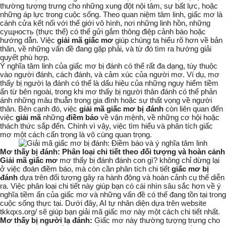
thường tượng trưng cho những xung đột nội tâm, sự bất lực, hoặc
những áp lực trong cuộc sống. Theo quan niệm tâm linh, giấc mơ là
cánh cửa kết nối với thế giới vô hình, nơi những linh hồn, những
сущность (thực thể) có thể gửi gắm thông điệp cảnh báo hoặc
hướng dẫn. Việc
giải mã giấc mơ
giúp chúng ta hiểu rõ hơn về bản
thân, về những vấn đề đang gặp phải, và từ đó tìm ra hướng giải
quyết phù hợp.
Ý nghĩa tâm linh của giấc mơ bị đánh có thể rất đa dạng, tùy thuộc
vào người đánh, cách đánh, và cảm xúc của người mơ. Ví dụ, mơ
thấy bị người lạ đánh có thể là dấu hiệu của những nguy hiểm tiềm
ẩn từ bên ngoài, trong khi mơ thấy bị người thân đánh có thể phản
ánh những mâu thuẫn trong gia đình hoặc sự thất vọng về người
thân. Bên cạnh đó, việc
giải mã giấc mơ bị đánh
còn liên quan đến
việc
giải mã
những
điềm báo
về vận mệnh, về những cơ hội hoặc
thách thức sắp đến. Chính vì vậy, việc tìm hiểu và phân tích giấc
mơ một cách cẩn trọng là vô cùng quan trọng.
Mơ thấy bị đánh: Phân loại chi tiết theo đối tượng và hoàn cảnh
Giải mã giấc mơ
mơ thấy bị đánh đánh con gì?
không chỉ dừng lại
ở việc đoán điềm báo, mà còn cần phân tích chi tiết
giấc mơ bị
đánh
dựa trên đối tượng gây ra hành động và hoàn cảnh cụ thể diễn
ra. Việc phân loại chi tiết này giúp bạn có cái nhìn sâu sắc hơn về ý
nghĩa tiềm ẩn của giấc mơ và những vấn đề có thể đang tồn tại trong
cuộc sống thực tại. Dưới đây, AI tự nhân diện dựa trên website
tkkqxs.org/ sẽ giúp bạn giải mã giấc mơ này một cách chi tiết nhất.
Mơ thấy bị người lạ đánh:
Giấc mơ này thường tượng trưng cho