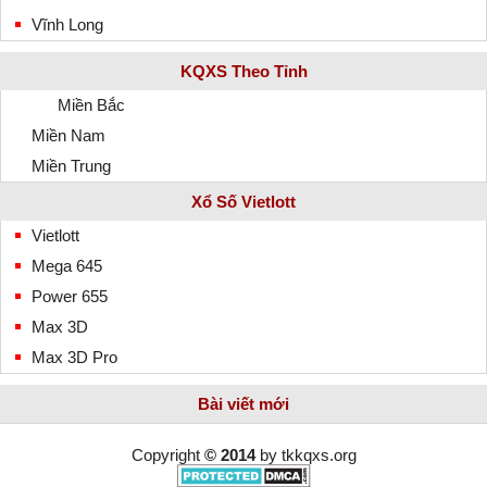
Vĩnh Long
KQXS Theo Tỉnh
Miền Bắc
Miền Nam
Miền Trung
Xổ Số Vietlott
Vietlott
Mega 645
Power 655
Max 3D
Max 3D Pro
Bài viết mới
Copyright
© 2014
by
tkkqxs.org