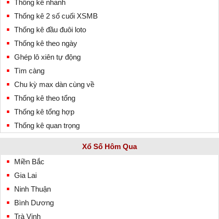
Thống kê nhanh
Thống kê 2 số cuối XSMB
Thống kê đầu đuôi loto
Thống kê theo ngày
Ghép lô xiên tự động
Tìm càng
Chu kỳ max dàn cùng về
Thống kê theo tổng
Thống kê tổng hợp
Thống kê quan trọng
Xổ Số Hôm Qua
Miền Bắc
Gia Lai
Ninh Thuận
Bình Dương
Trà Vinh