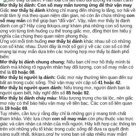
Mơ thấy bị đánh: Con số may mắn tương ứng để thử vận may
Giấc
mơ thấy bị đánh
không chỉ mang đến những lo lắng, sợ hãi về
mặt tâm lý mà theo quan niệm dân gian, nó còn ẩn chứa những
con
số may mắn
có thể giúp bạn
“đổi vận”
. Vậy, nằm mơ thấy bị đánh
đánh con gì? Hãy cùng tkkqxs.org/ khám phá những con số tương
ứng với từng tình huống cụ thể trong giấc mơ, đồng thời tìm hiểu ý
nghĩa của chúng theo quan niệm phong thủy.
Ứng với mỗi tình huống
mơ thấy bị đánh
khác nhau sẽ có những
con số khác nhau. Dưới đây là một số gợi ý về các con số có thể
mang lại may mắn dựa trên các trường hợp mơ thấy bị đánh phổ
biến:
Mơ thấy bị đánh chung chung:
Nếu bạn chỉ mơ hồ thấy mình bị
đánh mà không rõ nguyên nhân hay đối tượng, con số may mắn có
thể là
03 hoặc 08
.
Mơ thấy bị người lạ đánh:
Giấc mơ này thường liên quan đến sự
bất an trong cuộc sống. Thử vận may với cặp số
41 hoặc 42
.
Mơ thấy bị người quen đánh:
Nếu trong mơ, người đánh bạn là
người quen biết, hãy nghĩ đến số
85 hoặc 92
.
Mơ thấy bị đánh chảy máu:
Máu tượng trưng cho tài lộc, nên giấc
mơ này có thể báo hiệu vận may về tiền bạc. Các con số liên quan
là
19 hoặc 69
.
Tuy nhiên, cần lưu ý rằng đây chỉ là những gợi ý mang tính chất
tham khảo. Việc lựa chọn
con số may mắn
còn phụ thuộc vào trực
giác và cảm nhận cá nhân của mỗi người. Hãy kết hợp các thông tin
trên với những yếu tố khác trong cuộc sống để đưa ra quyết định
sáng suốt nhất. tkkqxs.org/ hy vọng bạn sẽ gặp nhiều may mắn!