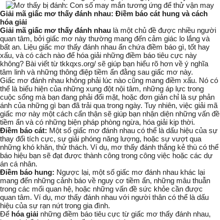
Giải mã giấc mơ thấy đánh nhau: Điềm báo cát hung và cách
hóa giải
Giải mã giấc mơ thấy đánh nhau
là một chủ đề được nhiều người
quan tâm, bởi giấc mơ này thường mang đến cảm giác lo lắng và
bất an. Liệu giấc mơ thấy đánh nhau ẩn chứa điềm báo gì, tốt hay
xấu, và có cách nào để hóa giải những điềm báo tiêu cực này
không? Bài viết từ tkkqxs.org/ sẽ giúp bạn hiểu rõ hơn về ý nghĩa
tâm linh và những thông điệp tiềm ẩn đằng sau giấc mơ này.
Giấc mơ đánh nhau không phải lúc nào cũng mang điềm xấu. Nó có
thể là biểu hiện của những xung đột nội tâm, những áp lực trong
cuộc sống mà bạn đang phải đối mặt, hoặc đơn giản chỉ là sự phản
ánh của những gì bạn đã trải qua trong ngày. Tuy nhiên, việc giải mã
giấc mơ này một cách cẩn thận sẽ giúp bạn nhận diện những vấn đề
tiềm ẩn và có những biện pháp phòng ngừa, hóa giải kịp thời.
Điềm báo cát:
Một số giấc mơ đánh nhau có thể là dấu hiệu của sự
thay đổi tích cực, sự giải phóng năng lượng, hoặc sự vượt qua
những khó khăn, thử thách. Ví dụ, mơ thấy đánh thắng kẻ thù có thể
báo hiệu bạn sẽ đạt được thành công trong công việc hoặc các dự
án cá nhân.
Điềm báo hung:
Ngược lại, một số giấc mơ đánh nhau khác lại
mang đến những cảnh báo về nguy cơ tiềm ẩn, những mâu thuẫn
trong các mối quan hệ, hoặc những vấn đề sức khỏe cần được
quan tâm. Ví dụ, mơ thấy đánh nhau với người thân có thể là dấu
hiệu của sự rạn nứt trong gia đình.
Để
hóa giải
những điềm báo tiêu cực từ giấc mơ thấy đánh nhau,