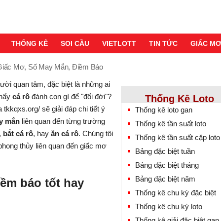
THỐNG KÊ
SOI CẦU
VIETLOTT
TIN TỨC
GIẤC M
Giấc Mơ, Số May Mắn, Điềm Báo
ười quan tâm, đặc biệt là những ai
thấy
cá rô
đánh con gì để "đổi đời"?
Thống Kê Loto
 tkkqxs.org/ sẽ giải đáp chi tiết ý
Thống kê loto gan
y mắn
liên quan đến từng trường
Thống kê tần suất loto
,
bắt cá rô
, hay
ăn cá rô
. Chúng tôi
Thống kê tần suất cặp loto
phong thủy liên quan đến giấc mơ
Bảng đặc biệt tuần
Bảng đặc biệt tháng
Bảng đặc biệt năm
iềm báo tốt hay
Thống kê chu kỳ đặc biệt
Thống kê chu kỳ loto
Thống kê giải đặc biệt gan