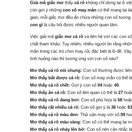
Giải mã giấc mơ
thấy
cá rô
không chỉ dừng lại ở việ
còn gợi ý những
con số may mắn
có thể mang lại tà
gian, mỗi giấc mơ đều ẩn chứa những con số tương 
con gì
là câu hỏi được nhiều người quan tâm.
Việc giải mã
giấc mơ cá rô
và liên hệ với các con số 
chất tham khảo. Tuy nhiên, nhiều người tin rằng nhữ
mắn trong các trò chơi may rủi, đặc biệt là lô đề. Vậy
tình huống nào thì tương ứng với con số nào?
Mơ thấy cá rô nói chung:
Con số thường được liên 
Mơ thấy bắt được cá rô:
Con số may mắn có thể l
Mơ thấy cá rô chết:
Gợi ý con số
04
hoặc
40
.
Mơ thấy ăn cá rô:
Con số liên quan có thể là
27
hoặ
Mơ thấy cá rô đang bơi:
Con số phù hợp là
58
hoặ
Mơ thấy rất nhiều cá rô:
Con số gợi ý là
36
hoặc
6
Mơ thấy cá rô màu đen:
Thử vận may với số
09
ho
Mơ thấy cá rô màu vàng:
Con số có thể mang lại 
Mơ thấy cá rô nhảy lên bờ:
Con số nên cân nhắc l