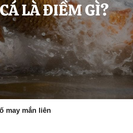
ố may mắn liên