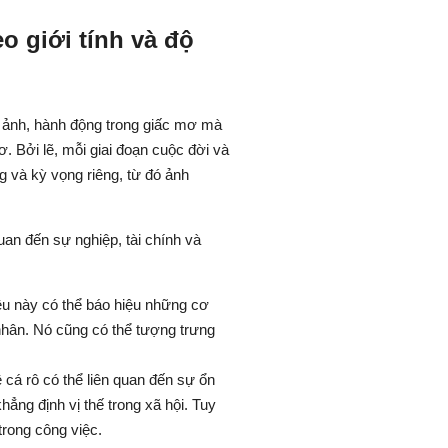
o giới tính và độ
 ảnh, hành động trong giấc mơ mà
 Bởi lẽ, mỗi giai đoạn cuộc đời và
g và kỳ vọng riêng, từ đó ảnh
an đến sự nghiệp, tài chính và
iều này có thể báo hiệu những cơ
nhân. Nó cũng có thể tượng trưng
 cá rô có thể liên quan đến sự ổn
hẳng định vị thế trong xã hội. Tuy
trong công việc.