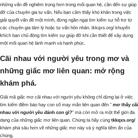
những vấn đề nghiêm trọng hơn trong mối quan hệ, cần đến sự giúp
đỡ của chuyên gia tư vấn. Nếu bạn cảm thấy khó khăn trong việc
giải quyết vấn đề một mình, đừng ngần ngại tìm kiếm sự hỗ trợ từ
các chuyên gia tâm lý hoặc tư vấn hôn nhân. tkkqxs.org/ khuyến
khích bạn chủ động tìm kiếm sự giúp đỡ khi cần thiết để xây dựng
một mối quan hệ lành mạnh và hạnh phúc.
Cãi nhau với người yêu trong mơ và
những giấc mơ liên quan: mở rộng
khám phá.
Giải mã giấc mơ
cãi nhau với người yêu
không chỉ dừng lại ở việc
tìm kiếm điềm báo hay con số may mắn liên quan đến "
mơ thấy cãi
nhau với người yêu đánh con gì?
" mà còn mở ra một thế giới đa
dạng của những giấc mơ liên quan. Chúng ta hãy cùng
tkkqxs.org/
khám phá sâu hơn về những giấc mơ này và ý nghĩa tiềm ẩn của
chúng.