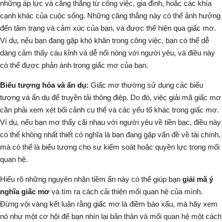
những áp lực và căng thẳng từ công việc, gia đình, hoặc các khía
cạnh khác của cuộc sống. Những căng thẳng này có thể ảnh hưởng
đến tâm trạng và cảm xúc của bạn, và được thể hiện qua giấc mơ.
Ví dụ, nếu bạn đang gặp khó khăn trong công việc, bạn có thể dễ
dàng cảm thấy cáu kỉnh và dễ nổi nóng với người yêu, và điều này
có thể được phản ánh trong giấc mơ của bạn.
Biểu tượng hóa và ẩn dụ:
Giấc mơ thường sử dụng các biểu
tượng và ẩn dụ để truyền tải thông điệp. Do đó, việc giải mã giấc mơ
cần phải xem xét bối cảnh cụ thể và các yếu tố khác trong giấc mơ.
Ví dụ, nếu bạn mơ thấy cãi nhau với người yêu về tiền bạc, điều này
có thể không nhất thiết có nghĩa là bạn đang gặp vấn đề về tài chính,
mà có thể là biểu tượng cho sự kiểm soát hoặc quyền lực trong mối
quan hệ.
Hiểu rõ những nguyên nhân tiềm ẩn này có thể giúp bạn
giải mã ý
nghĩa giấc mơ
và tìm ra cách cải thiện mối quan hệ của mình.
Đừng vội vàng kết luận rằng giấc mơ là điềm báo xấu, mà hãy xem
nó như một cơ hội để bạn nhìn lại bản thân và mối quan hệ một cách