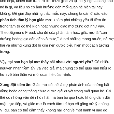
khó chịu, khiến bạn trăn trở khi thức giấc và tự hỏi ý nghĩa đằng sau
nó là gì, và liệu nó có ảnh hưởng đến mối quan hệ hiện tại hay
không. Để giải đáp những thắc mắc này, chúng ta cần đi sâu vào
phân tích tâm lý học giấc mơ
, khám phá những yếu tố tiềm ẩn
trong tâm trí có thể kích hoạt những giấc mơ xung đột như vậy.
Theo Sigmund Freud, cha đẻ của phân tâm học, giấc mơ là "con
đường hoàng gia dẫn đến vô thức," là nơi những mong muốn, nỗi sợ
hãi và những xung đột bị kìm nén được biểu hiện một cách tượng
trưng.
Vậy,
tại sao bạn lại mơ thấy cãi nhau với người yêu?
Có nhiều
nguyên nhân tiềm ẩn, và việc giải mã chúng có thể giúp bạn hiểu rõ
hơn về bản thân và mối quan hệ của mình:
Xung đột tiềm ẩn:
Giấc mơ có thể là sự phản ánh của những bất
đồng hoặc căng thẳng chưa được giải quyết trong mối quan hệ. Có
thể có những vấn đề nhỏ nhặt mà bạn bỏ qua hoặc không dám đối
mặt trực tiếp, và giấc mơ là cách tâm trí bạn cố gắng xử lý chúng.
Ví dụ, bạn có thể cảm thấy không hài lòng về một hành vi nào đó