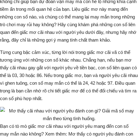
không chỉ giúp bạn dự đoán vận may mà còn hé lộ những khía cạnh
tiềm ẩn trong mối quan hệ của bạn. Liệu giấc mơ này mang đến
những con số nào, và chúng có thể mang lại may mắn trong những
trò chơi may rủi hay không? Hãy cùng khám phá những con số liên
quan đến giấc mơ cãi nhau với người yêu dưới đây, nhưng hãy nhớ
rằng, đây chỉ là những gợi ý mang tính chất tham khảo.
Từng cung bậc cảm xúc, từng lời nói trong giấc mơ cãi vã có thể
tương ứng với những con số khác nhau. Chẳng hạn, nếu bạn mơ
thấy cãi nhau gay gắt với người yêu về tiền bạc, con số liên quan có
thể là 03, 30 hoặc 86. Nếu trong giấc mơ, bạn và người yêu cãi nhau
vì ghen tuông, con số may mắn có thể là 24, 42 hoặc 97. Điều quan
trọng là bạn cần nhớ rõ chi tiết giấc mơ để có thể đối chiếu và tìm ra
con số phù hợp nhất.
Bạn có tò mò giấc mơ cãi nhau với người yêu mang đến con số
may mắn nào không? Xem thêm:
Mơ thấy có người yêu đánh con