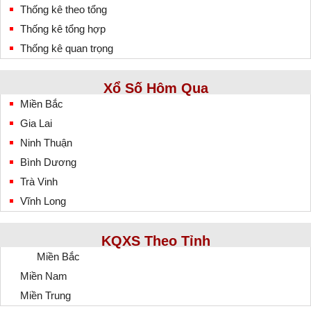
Thống kê theo tổng
Thống kê tổng hợp
Thống kê quan trọng
Xổ Số Hôm Qua
Miền Bắc
Gia Lai
Ninh Thuận
Bình Dương
Trà Vinh
Vĩnh Long
KQXS Theo Tỉnh
Miền Bắc
Miền Nam
Miền Trung