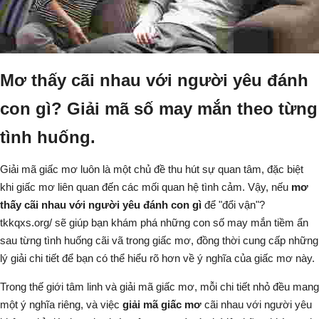
Mơ thấy cãi nhau với người yêu đánh
con gì? Giải mã số may mắn theo từng
tình huống.
Giải mã giấc mơ luôn là một chủ đề thu hút sự quan tâm, đặc biệt
khi giấc mơ liên quan đến các mối quan hệ tình cảm. Vậy, nếu
mơ
thấy cãi nhau với người yêu đánh con gì
để "đổi vận"?
tkkqxs.org/ sẽ giúp bạn khám phá những con số may mắn tiềm ẩn
sau từng tình huống cãi vã trong giấc mơ, đồng thời cung cấp những
lý giải chi tiết để bạn có thể hiểu rõ hơn về ý nghĩa của giấc mơ này.
Trong thế giới tâm linh và giải mã giấc mơ, mỗi chi tiết nhỏ đều mang
một ý nghĩa riêng, và việc
giải mã giấc mơ
cãi nhau với người yêu