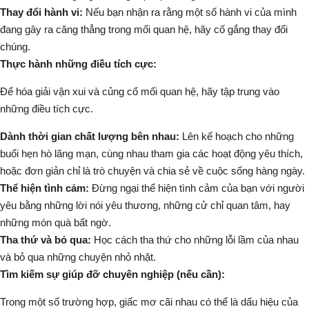
Thay đổi hành vi:
Nếu bạn nhận ra rằng một số hành vi của mình
đang gây ra căng thẳng trong mối quan hệ, hãy cố gắng thay đổi
chúng.
Thực hành những điều tích cực:
Để hóa giải vận xui và củng cố mối quan hệ, hãy tập trung vào
những điều tích cực.
Dành thời gian chất lượng bên nhau:
Lên kế hoạch cho những
buổi hẹn hò lãng mạn, cùng nhau tham gia các hoạt động yêu thích,
hoặc đơn giản chỉ là trò chuyện và chia sẻ về cuộc sống hàng ngày.
Thể hiện tình cảm:
Đừng ngại thể hiện tình cảm của bạn với người
yêu bằng những lời nói yêu thương, những cử chỉ quan tâm, hay
những món quà bất ngờ.
Tha thứ và bỏ qua:
Học cách tha thứ cho những lỗi lầm của nhau
và bỏ qua những chuyện nhỏ nhặt.
Tìm kiếm sự giúp đỡ chuyên nghiệp (nếu cần):
Trong một số trường hợp, giấc mơ cãi nhau có thể là dấu hiệu của