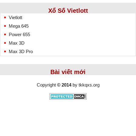
Xổ Số Vietlott
Vietlott
Mega 645
Power 655
Max 3D
Max 3D Pro
Bài viết mới
Copyright
© 2014
by
tkkqxs.org