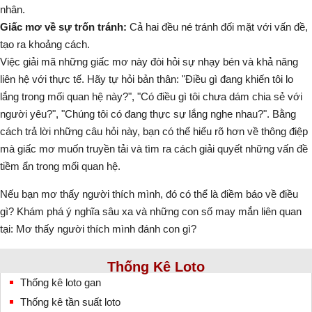
nhân.
Giấc mơ về sự trốn tránh:
Cả hai đều né tránh đối mặt với vấn đề,
tạo ra khoảng cách.
Việc giải mã những giấc mơ này đòi hỏi sự nhạy bén và khả năng
liên hệ với thực tế. Hãy tự hỏi bản thân: "Điều gì đang khiến tôi lo
lắng trong mối quan hệ này?", "Có điều gì tôi chưa dám chia sẻ với
người yêu?", "Chúng tôi có đang thực sự lắng nghe nhau?". Bằng
cách trả lời những câu hỏi này, bạn có thể hiểu rõ hơn về thông điệp
mà giấc mơ muốn truyền tải và tìm ra cách giải quyết những vấn đề
tiềm ẩn trong mối quan hệ.
Nếu bạn mơ thấy người thích mình, đó có thể là điềm báo về điều
gì? Khám phá ý nghĩa sâu xa và những con số may mắn liên quan
tại:
Mơ thấy người thích mình đánh con gì?
Thống Kê Loto
Thống kê loto gan
Thống kê tần suất loto