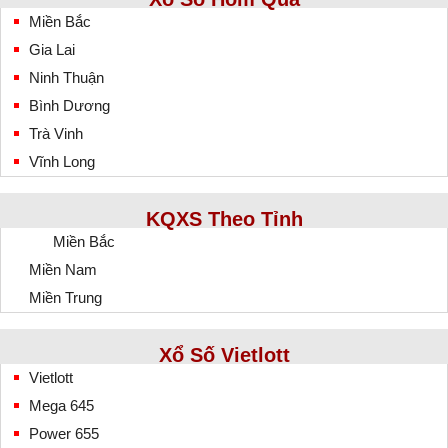
Miền Bắc
Gia Lai
Ninh Thuận
Bình Dương
Trà Vinh
Vĩnh Long
KQXS Theo Tỉnh
Miền Bắc
Miền Nam
Miền Trung
Xổ Số Vietlott
Vietlott
Mega 645
Power 655