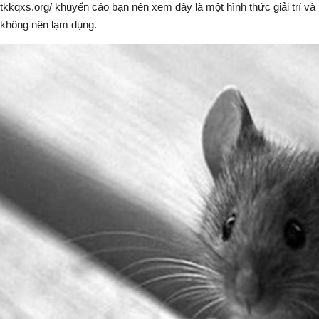
tkkqxs.org/ khuyến cáo bạn nên xem đây là một hình thức giải trí và
không nên lạm dụng.