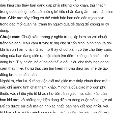
dấu hiệu cho thấy bạn đang gặp phải những khó khăn, thử thách
trong cuộc sống, hoặc có những kẻ tiểu nhân đang âm mưu hãm hại
bạn. Giấc mơ này cũng có thể cảnh báo bạn nên cẩn trọng hơn
trong các mối quan hệ, tránh tin người quá dễ dàng để không bị lợi
dụng.
Chuột xám:
Chuột xám mang ý nghĩa trung lập hơn so với chuột
trắng và đen.
Màu xám tượng trưng cho sự ổn định, bình tĩnh và đôi
khi là sự nhàm chán
. Giấc mơ thấy chuột xám có thể cho thấy cuộc
sống của bạn đang diễn ra một cách êm đềm, không có nhiều biến
động lớn. Tuy nhiên, nó cũng có thể là dấu hiệu cho thấy bạn đang
cảm thấy thiếu hứng thú, cần tìm kiếm những điều mới mẻ để tạo
động lực cho bản thân.
Ngoài ra, cần lưu ý rằng việc giải mã giấc mơ thấy chuột theo màu
sắc chỉ mang tính chất tham khảo. Ý nghĩa của giấc mơ còn phụ
thuộc vào nhiều yếu tố khác như bối cảnh giấc mơ, cảm xúc của
bạn khi mơ, và những sự kiện đang diễn ra trong cuộc sống thực tại.
Để có được sự giải mã chính xác nhất, bạn nên kết hợp nhiều yếu
tố khác nhau và tự mình suy ngẫm về ý nghĩa của giấc mơ đối với