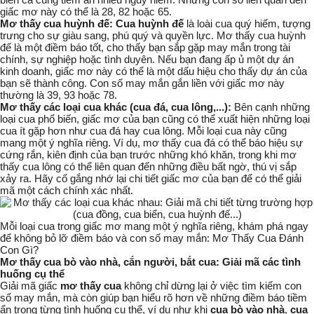
giấc mơ này có thể là 28, 82 hoặc 65.
Mơ thấy cua huỳnh đế:
Cua huỳnh đế
là loài cua quý hiếm, tượng
trưng cho sự giàu sang, phú quý và quyền lực. Mơ thấy cua huỳnh
đế là một điềm báo tốt, cho thấy bạn sắp gặp may mắn trong tài
chính, sự nghiệp hoặc tình duyên. Nếu bạn đang ấp ủ một dự án
kinh doanh, giấc mơ này có thể là một dấu hiệu cho thấy dự án của
bạn sẽ thành công. Con số may mắn gắn liền với giấc mơ này
thường là 39, 93 hoặc 78.
Mơ thấy các loại cua khác (cua đá, cua lông,...):
Bên cạnh những
loại cua phổ biến, giấc mơ của bạn cũng có thể xuất hiện những loại
cua ít gặp hơn như
cua đá
hay
cua lông
. Mỗi loại cua này cũng
mang một ý nghĩa riêng. Ví dụ, mơ thấy cua đá có thể báo hiệu sự
cứng rắn, kiên định của bạn trước những khó khăn, trong khi mơ
thấy cua lông có thể liên quan đến những điều bất ngờ, thú vị sắp
xảy ra. Hãy cố gắng nhớ lại chi tiết giấc mơ của bạn để có thể giải
mã một cách chính xác nhất.
Mỗi loại cua trong giấc mơ mang một ý nghĩa riêng, khám phá ngay
để không bỏ lỡ điềm báo và con số may mắn:
Mơ Thấy Cua Đánh
Con Gì?
Mơ thấy cua bò vào nhà, cắn người, bắt cua: Giải mã các tình
huống cụ thể
Giải mã giấc
mơ thấy cua
không chỉ dừng lại ở việc tìm kiếm con
số may mắn, mà còn giúp bạn hiểu rõ hơn về những điềm báo tiềm
ẩn trong từng tình huống cụ thể, ví dụ như khi
cua bò vào nhà
,
cua