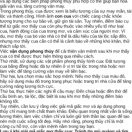
và áp dụng các biện pháp phong thủy phù hợp có thể giúp bạn hóa
giải vận xui, tăng cường vận may.
Trong phong thủy, cua được xem là biểu tượng của sự may mắn, tài
lộc và thành công. Hình ảnh
con cua
với chiếc càng chắc khỏe
tượng trưng cho sự bảo vệ, giữ gìn tài sản. Tuy nhiên, điềm báo cụ
thể từ giấc mơ thấy cua còn phụ thuộc vào nhiều yếu tố như loại
cua, hành động của cua trong mơ, và cảm xúc của người mơ. Ví
dụ, mơ thấy cua bò vào nhà có thể là dấu hiệu của tài lộc sắp đến,
nhưng mơ thấy cua cắn có thể là cảnh báo về những khó khăn, thử
thách sắp tới.
Việc
vận dụng phong thủy
để cải thiện vận mệnh sau khi mơ thấy
cua có thể được thực hiện thông qua nhiều cách.
Thứ nhất
, sử dụng các vật phẩm phong thủy hình cua: Đặt tượng
cua bằng đồng hoặc đá tự nhiên ở vị trí tài lộc trong nhà hoặc nơi
làm việc để tăng cường vận may về tiền bạc.
Thứ hai
, lựa chọn màu sắc hợp mệnh: Nếu mơ thấy cua màu đỏ,
hãy sử dụng màu đỏ trong trang phục hoặc trang trí nhà cửa để tăng
cường năng lượng tích cực.
Thứ ba
, thực hiện các nghi lễ cầu may: Đến chùa hoặc đền thờ để
cầu bình an, tài lộc, đặc biệt là sau khi mơ thấy những điềm báo
không tốt.
Tuy nhiên, cần lưu ý rằng việc giải mã giấc mơ và áp dụng phong
thủy chỉ mang tính chất tham khảo. Điều quan trọng nhất vẫn là sống
lương thiện, làm việc chăm chỉ và luôn giữ tinh thần lạc quan để tạo
nên một cuộc sống tốt đẹp. Hãy nhớ rằng, phong thủy chỉ là một
công cụ hỗ trợ, còn vận mệnh nằm trong tay bạn.
Lưu ý khi giải mã giấc mơ thấy cua: Tránh tin mù quáng và tìm