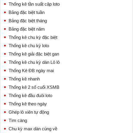
Thống kê tần suất cặp loto
Bảng đặc biệt tuần
Bảng đặc biệt tháng
Bảng đặc biệt năm
Thống kê chu kỳ đặc biệt
Thống kê chu kỳ loto
Thống kê giải đặc biệt gan
Thống kê chu kỳ dàn Lô lô
Thống Kê ĐB ngày mai
Thống kê nhanh
Thống kê 2 số cuối XSMB
Thống kê đầu đuôi loto
Thống kê theo ngày
Ghép lô xiên tự động
Tìm càng
Chu kỳ max dàn cùng về