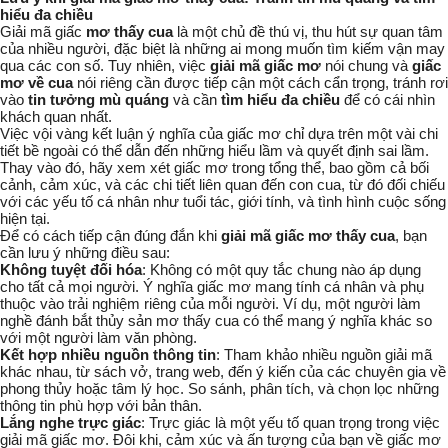
hiểu đa chiều
Giải mã giấc
mơ thấy cua
là một chủ đề thú vị, thu hút sự quan tâm
của nhiều người, đặc biệt là những ai mong muốn tìm kiếm vận may
qua các con số. Tuy nhiên, việc
giải mã giấc mơ
nói chung và
giấc
mơ về cua
nói riêng cần được tiếp cận một cách cẩn trọng, tránh rơi
vào
tin tưởng mù quáng
và cần
tìm hiểu đa chiều
để có cái nhìn
khách quan nhất.
Việc vội vàng kết luận ý nghĩa của giấc mơ chỉ dựa trên một vài chi
tiết bề ngoài có thể dẫn đến những hiểu lầm và quyết định sai lầm.
Thay vào đó, hãy xem xét giấc mơ trong tổng thể, bao gồm cả bối
cảnh, cảm xúc, và các chi tiết liên quan đến con cua, từ đó đối chiếu
với các yếu tố cá nhân như tuổi tác, giới tính, và tình hình cuộc sống
hiện tại.
Để có cách tiếp cận đúng đắn khi
giải mã giấc mơ thấy cua
, bạn
cần lưu ý những điều sau:
Không tuyệt đối hóa
: Không có một quy tắc chung nào áp dụng
cho tất cả mọi người. Ý nghĩa giấc mơ mang tính cá nhân và phụ
thuộc vào trải nghiệm riêng của mỗi người.
Ví dụ, một người làm
nghề đánh bắt thủy sản mơ thấy cua có thể mang ý nghĩa khác so
với một người làm văn phòng.
Kết hợp nhiều nguồn thông tin
: Tham khảo nhiều nguồn giải mã
khác nhau, từ sách vở, trang web, đến ý kiến của các chuyên gia về
phong thủy hoặc tâm lý học. So sánh, phân tích, và chọn lọc những
thông tin phù hợp với bản thân.
Lắng nghe trực giác
: Trực giác là một yếu tố quan trọng trong việc
giải mã giấc mơ. Đôi khi, cảm xúc và ấn tượng của bạn về giấc mơ