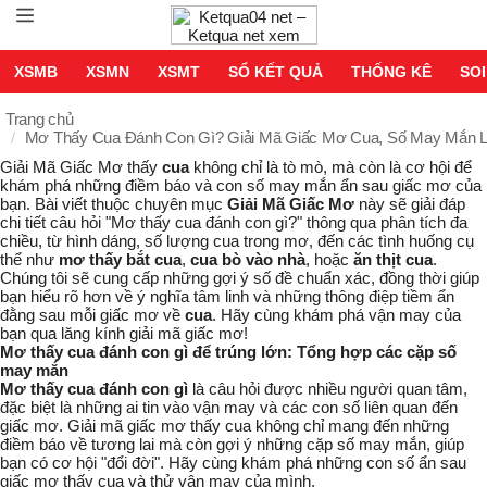
XSMB
XSMN
XSMT
SỔ KẾT QUẢ
THỐNG KÊ
SOI
Trang chủ
Mơ Thấy Cua Đánh Con Gì? Giải Mã Giấc Mơ Cua, Số May Mắn L
Giải Mã Giấc Mơ
thấy
cua
không chỉ là tò mò, mà còn là cơ hội để
khám phá những điềm báo và con số may mắn ẩn sau giấc mơ của
bạn. Bài viết thuộc chuyên mục
Giải Mã Giấc Mơ
này sẽ giải đáp
chi tiết câu hỏi "
Mơ thấy cua đánh con gì?
" thông qua phân tích đa
chiều, từ hình dáng, số lượng cua trong mơ, đến các tình huống cụ
thể như
mơ thấy bắt cua
,
cua bò vào nhà
, hoặc
ăn thịt cua
.
Chúng tôi sẽ cung cấp những gợi ý số đề chuẩn xác, đồng thời giúp
bạn hiểu rõ hơn về ý nghĩa tâm linh và những thông điệp tiềm ẩn
đằng sau mỗi giấc mơ về
cua
. Hãy cùng khám phá vận may của
bạn qua lăng kính giải mã giấc mơ!
Mơ thấy cua đánh con gì để trúng lớn: Tổng hợp các cặp số
may mắn
Mơ thấy cua đánh con gì
là câu hỏi được nhiều người quan tâm,
đặc biệt là những ai tin vào vận may và các con số liên quan đến
giấc mơ. Giải mã giấc mơ thấy cua không chỉ mang đến những
điềm báo về tương lai mà còn gợi ý những cặp số may mắn, giúp
bạn có cơ hội "đổi đời". Hãy cùng khám phá những con số ẩn sau
giấc mơ thấy cua và thử vận may của mình.