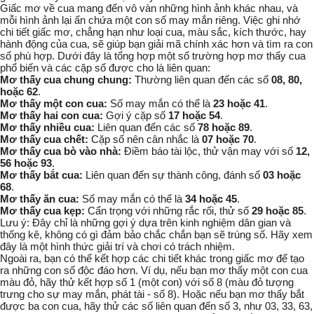
Giấc mơ về cua mang đến vô vàn những hình ảnh khác nhau, và
mỗi hình ảnh lại ẩn chứa một con số may mắn riêng. Việc ghi nhớ
chi tiết giấc mơ, chẳng hạn như loại cua, màu sắc, kích thước, hay
hành động của cua, sẽ giúp bạn giải mã chính xác hơn và tìm ra con
số phù hợp. Dưới đây là tổng hợp một số trường hợp mơ thấy cua
phổ biến và các cặp số được cho là liên quan:
Mơ thấy cua chung chung:
Thường liên quan đến các số
08, 80,
hoặc 62
.
Mơ thấy một con cua:
Số may mắn có thể là
23 hoặc 41
.
Mơ thấy hai con cua:
Gợi ý cặp số
17 hoặc 54
.
Mơ thấy nhiều cua:
Liên quan đến các số
78 hoặc 89
.
Mơ thấy cua chết:
Cặp số nên cân nhắc là
07 hoặc 70
.
Mơ thấy cua bò vào nhà:
Điềm báo tài lộc, thử vận may với số
12,
56 hoặc 93
.
Mơ thấy bắt cua:
Liên quan đến sự thành công, đánh số
03 hoặc
68
.
Mơ thấy ăn cua:
Số may mắn có thể là
34 hoặc 45
.
Mơ thấy cua kẹp:
Cẩn trọng với những rắc rối, thử số
29 hoặc 85
.
Lưu ý: Đây chỉ là những gợi ý dựa trên kinh nghiệm dân gian và
thống kê, không có gì đảm bảo chắc chắn bạn sẽ trúng số. Hãy xem
đây là một hình thức giải trí và chơi có trách nhiệm.
Ngoài ra, bạn có thể kết hợp các chi tiết khác trong giấc mơ để tạo
ra những con số độc đáo hơn. Ví dụ, nếu bạn mơ thấy một con cua
màu đỏ, hãy thử kết hợp số 1 (một con) với số 8 (màu đỏ tượng
trưng cho sự may mắn, phát tài - số 8). Hoặc nếu bạn mơ thấy bắt
được ba con cua, hãy thử các số liên quan đến số 3, như 03, 33, 63,