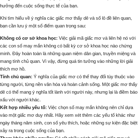
hưởng đến cuộc sống thực tế của bạn.
Khi tìm hiểu về ý nghĩa các giấc mơ thấy dê và số lô đề liên quan,
bạn cần lưu ý một số điểm quan trọng sau:
Không có cơ sở khoa học:
Việc giải mã giấc mơ và liên hệ nó với
các con số may mắn không có bất kỳ cơ sở khoa học nào chứng
minh. Đây hoàn toàn là những quan niệm dân gian, truyền miệng và
mang tính chủ quan. Vì vậy, đừng quá tin tưởng vào những lời giải
thích mơ hồ.
Tính chủ quan:
Ý nghĩa của giấc mơ có thể thay đổi tùy thuộc vào
từng người, từng nền văn hóa và hoàn cảnh sống. Một giấc mơ thấy
dê có thể mang ý nghĩa tốt lành với người này, nhưng lại là điềm báo
xấu với người khác.
Kết hợp nhiều yếu tố:
Việc chọn số may mắn không nên chỉ dựa
vào một giấc mơ duy nhất. Hãy xem xét thêm các yếu tố khác như
ngày tháng năm sinh, con số yêu thích, hoặc những sự kiện đặc biệt
xảy ra trong cuộc sống của bạn.