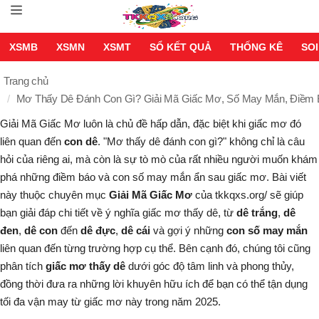
XSMB
XSMN
XSMT
SỔ KẾT QUẢ
THỐNG KÊ
SOI
Trang chủ
Mơ Thấy Dê Đánh Con Gì? Giải Mã Giấc Mơ, Số May Mắn, Điềm
Giải Mã Giấc Mơ
luôn là chủ đề hấp dẫn, đặc biệt khi giấc mơ đó
liên quan đến
con dê
. "
Mơ thấy dê đánh con gì?
" không chỉ là câu
hỏi của riêng ai, mà còn là sự tò mò của rất nhiều người muốn khám
phá những điềm báo và con số may mắn ẩn sau giấc mơ. Bài viết
này thuộc chuyên mục
Giải Mã Giấc Mơ
của tkkqxs.org/ sẽ giúp
bạn giải đáp chi tiết về ý nghĩa giấc mơ thấy dê, từ
dê trắng
,
dê
đen
,
dê con
đến
dê đực
,
dê cái
và gợi ý những
con số may mắn
liên quan đến từng trường hợp cụ thể. Bên cạnh đó, chúng tôi cũng
phân tích
giấc mơ thấy dê
dưới góc độ tâm linh và phong thủy,
đồng thời đưa ra những lời khuyên hữu ích để bạn có thể tận dụng
tối đa vận may từ giấc mơ này trong năm 2025.