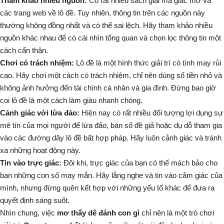
Tham khảo nhiều nguồn:
Có rất nhiều sách giải mã giấc mơ và
các trang web về lô đề. Tuy nhiên, thông tin trên các nguồn này
thường không đồng nhất và có thể sai lệch. Hãy tham khảo nhiều
nguồn khác nhau để có cái nhìn tổng quan và chọn lọc thông tin một
cách cẩn thận.
Chơi có trách nhiệm:
Lô đề là một hình thức giải trí có tính may rủi
cao. Hãy chơi một cách có trách nhiệm, chỉ nên dùng số tiền nhỏ và
không ảnh hưởng đến tài chính cá nhân và gia đình. Đừng bao giờ
coi lô đề là một cách làm giàu nhanh chóng.
Cảnh giác với lừa đảo:
Hiện nay có rất nhiều đối tượng lợi dụng sự
mê tín của mọi người để lừa đảo, bán số đề giả hoặc dụ dỗ tham gia
vào các đường dây lô đề bất hợp pháp. Hãy luôn cảnh giác và tránh
xa những hoạt động này.
Tin vào trực giác:
Đôi khi, trực giác của bạn có thể mách bảo cho
bạn những con số may mắn. Hãy lắng nghe và tin vào cảm giác của
mình, nhưng đừng quên kết hợp với những yếu tố khác để đưa ra
quyết định sáng suốt.
Nhìn chung, việc
mơ thấy dê đánh con gì
chỉ nên là một trò chơi