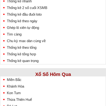
Thống kê nhanh
Thống kê 2 số cuối XSMB
Thống kê đầu đuôi loto
Thống kê theo ngày
Ghép lô xiên tự động
Tìm càng
Chu kỳ max dàn cùng về
Thống kê theo tổng
Thống kê tổng hợp
Thống kê quan trọng
Xổ Số Hôm Qua
Miền Bắc
Khánh Hòa
Kon Tum
Thừa Thiên Huế