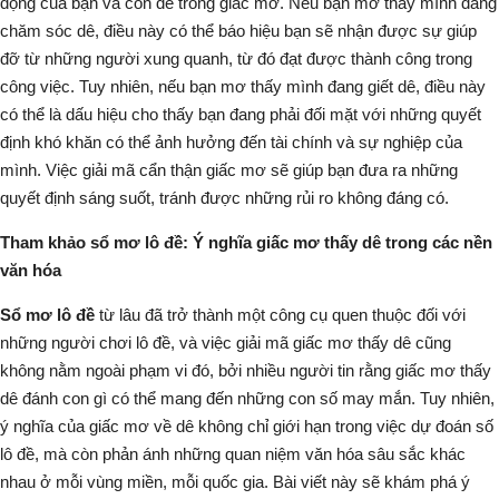
động của bạn và con dê trong giấc mơ. Nếu bạn mơ thấy mình đang
chăm sóc dê, điều này có thể báo hiệu bạn sẽ nhận được sự giúp
đỡ từ những người xung quanh, từ đó đạt được thành công trong
công việc. Tuy nhiên, nếu bạn mơ thấy mình đang giết dê, điều này
có thể là dấu hiệu cho thấy bạn đang phải đối mặt với những quyết
định khó khăn có thể ảnh hưởng đến tài chính và sự nghiệp của
mình. Việc
giải mã cẩn thận
giấc mơ sẽ giúp bạn đưa ra những
quyết định sáng suốt, tránh được những rủi ro không đáng có.
Tham khảo sổ mơ lô đề: Ý nghĩa giấc mơ thấy dê trong các nền
văn hóa
Sổ mơ lô đề
từ lâu đã trở thành một công cụ quen thuộc đối với
những người chơi lô đề, và việc giải mã giấc
mơ thấy dê
cũng
không nằm ngoài phạm vi đó, bởi nhiều người tin rằng giấc
mơ thấy
dê đánh con gì
có thể mang đến những con số may mắn. Tuy nhiên,
ý nghĩa của giấc mơ về dê không chỉ giới hạn trong việc dự đoán số
lô đề, mà còn phản ánh những quan niệm văn hóa sâu sắc khác
nhau ở mỗi vùng miền, mỗi quốc gia. Bài viết này sẽ khám phá ý