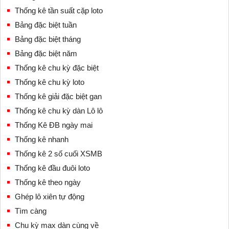
Thống kê tần suất cặp loto
Bảng đặc biệt tuần
Bảng đặc biệt tháng
Bảng đặc biệt năm
Thống kê chu kỳ đặc biệt
Thống kê chu kỳ loto
Thống kê giải đặc biệt gan
Thống kê chu kỳ dàn Lô lô
Thống Kê ĐB ngày mai
Thống kê nhanh
Thống kê 2 số cuối XSMB
Thống kê đầu đuôi loto
Thống kê theo ngày
Ghép lô xiên tự động
Tìm càng
Chu kỳ max dàn cùng về