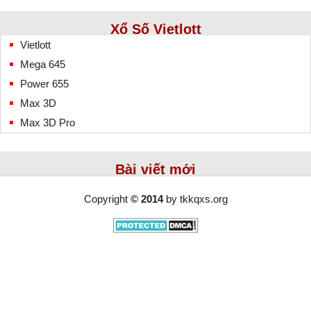
Xổ Số Vietlott
Vietlott
Mega 645
Power 655
Max 3D
Max 3D Pro
Bài viết mới
Copyright
© 2014
by
tkkqxs.org