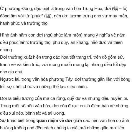
Ở phương Đông, đặc biệt là trong văn hóa Trung Hoa, dơi (蝠 –
fú
)
đồng âm với từ “phúc” (福), nên dơi tượng trưng cho sự may mắn,
hạnh phúc và trường thọ.
Hình ảnh năm con dơi (ngũ phúc lâm môn) mang ý nghĩa về năm
điều phúc lành: trường thọ, phú quý, an khang, hảo đức và thiện
chung.
Dơi thường xuất hiện trong các họa tiết trang trí, trên đồ gốm sứ,
tranh vẽ và kiến trúc, với mong muốn mang lại những điều tốt đẹp
cho gia chủ.
Ngược lại, trong văn hóa phương Tây, dơi thường gắn liền với bóng
tối, sự chết chóc và những thế lực siêu nhiên.
Dơi là biểu tượng của ma cà rồng, quỷ dữ và những điều huyền bí.
Trong một số nền văn hóa, dơi còn được coi là điềm báo về những
điều xui xẻo, bệnh tật và tai ương.
Sự khác biệt trong
quan niệm về dơi
giữa các nền văn hóa có ảnh
hưởng không nhỏ đến cách chúng ta giải mã những giấc mơ liên