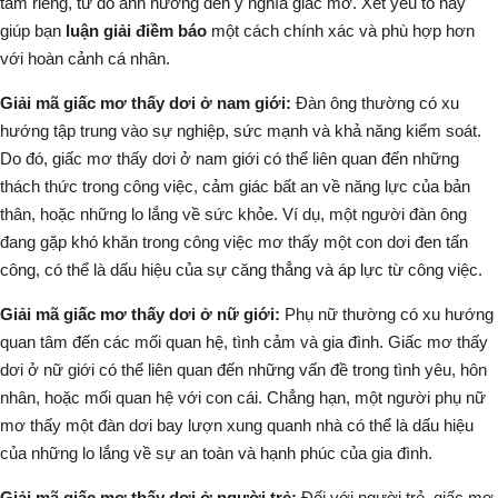
tâm riêng, từ đó ảnh hưởng đến ý nghĩa giấc mơ. Xét yếu tố này
giúp bạn
luận giải điềm báo
một cách chính xác và phù hợp hơn
với hoàn cảnh cá nhân.
Giải mã giấc mơ thấy dơi ở nam giới:
Đàn ông thường có xu
hướng tập trung vào sự nghiệp, sức mạnh và khả năng kiểm soát.
Do đó, giấc mơ thấy dơi ở nam giới có thể liên quan đến những
thách thức trong công việc, cảm giác bất an về năng lực của bản
thân, hoặc những lo lắng về sức khỏe. Ví dụ, một người đàn ông
đang gặp khó khăn trong công việc mơ thấy một con dơi đen tấn
công, có thể là dấu hiệu của sự căng thẳng và áp lực từ công việc.
Giải mã giấc mơ thấy dơi ở nữ giới:
Phụ nữ thường có xu hướng
quan tâm đến các mối quan hệ, tình cảm và gia đình. Giấc mơ thấy
dơi ở nữ giới có thể liên quan đến những vấn đề trong tình yêu, hôn
nhân, hoặc mối quan hệ với con cái. Chẳng hạn, một người phụ nữ
mơ thấy một đàn dơi bay lượn xung quanh nhà có thể là dấu hiệu
của những lo lắng về sự an toàn và hạnh phúc của gia đình.
Giải mã giấc mơ thấy dơi ở người trẻ:
Đối với người trẻ, giấc mơ