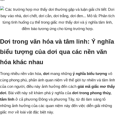
Dơi trong văn hóa và tâm linh: Ý nghĩa
biểu tượng của dơi qua các nền văn
hóa khác nhau
Trong nhiều nền văn hóa,
dơi
mang những
ý nghĩa biểu tượng
vô
cùng phong phú, phản ánh quan niệm về thế giới tự nhiên và tâm linh
của con người, điều này ảnh hưởng đến cách
giải mã giấc mơ thấy
dơi
. Bài viết này sẽ khám phá ý nghĩa của
dơi trong phong thủy,
tâm linh
ở cả phương Đông và phương Tây, từ đó làm sáng tỏ
những ảnh hưởng của các quan niệm này đến việc diễn giải những
giấc mơ về loài vật đặc biệt này.