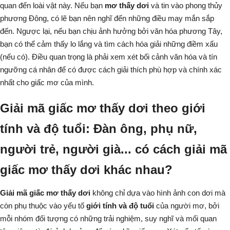
quan đến loài vật này. Nếu bạn
mơ thấy dơi
và tin vào phong thủy
phương Đông, có lẽ bạn nên nghĩ đến những điều may mắn sắp
đến. Ngược lại, nếu bạn chịu ảnh hưởng bởi văn hóa phương Tây,
bạn có thể cảm thấy lo lắng và tìm cách hóa giải những điềm xấu
(nếu có). Điều quan trọng là phải xem xét bối cảnh văn hóa và tín
ngưỡng cá nhân để có được cách giải thích phù hợp và chính xác
nhất cho giấc mơ của mình.
Giải mã giấc mơ thấy dơi theo giới
tính và độ tuổi: Đàn ông, phụ nữ,
người trẻ, người già... có cách giải mã
giấc mơ thấy dơi khác nhau?
Giải mã giấc mơ thấy dơi
không chỉ dựa vào hình ảnh con dơi mà
còn phụ thuộc vào yếu tố
giới tính và độ tuổi
của người mơ, bởi
mỗi nhóm đối tượng có những trải nghiệm, suy nghĩ và mối quan