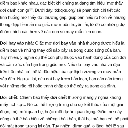
điềm báo khác nhau, đặc biệt khi chúng ta đang tìm hiểu "mơ thấy
dơi đánh con gì?". Dưới đây, tkkqxs.org/ sẽ phân tích chi tiết các
tình huống mơ thấy dơi thường gặp, giúp bạn hiểu rõ hơn về những
thông điệp tiềm ẩn mà giấc mơ muốn truyền tải, từ đó có những dự
đoán chính xác hơn về các con số may mắn liên quan.
Dơi bay vào nhà:
Giấc mơ
dơi bay vào nhà
thường được hiểu là
điềm báo về những thay đổi sắp xảy ra trong cuộc sống của bạn.
Tuy nhiên, ý nghĩa cụ thể còn phụ thuộc vào hành động của con dơi
và cảm xúc của bạn trong giấc mơ. Nếu dơi bay vào nhà và đậu
trên trần nhà, có thể là dấu hiệu của sự thịnh vượng và may mắn
sắp đến. Ngược lại, nếu dơi bay lượn hỗn loạn, bạn cần cẩn trọng
với những rắc rối hoặc tranh chấp có thể xảy ra trong gia đình.
Dơi chết:
Chiêm bao thấy
dơi chết
thường mang ý nghĩa không
mấy tích cực. Nó có thể tượng trưng cho sự kết thúc của một giai
đoạn, một mối quan hệ, hoặc một dự án quan trọng. Giấc mơ này
cũng có thể báo hiệu về những khó khăn, thất bại mà bạn có thể phải
đối mặt trong tương lai gần. Tuy nhiên, đừng quá lo lắng, bởi lẽ sau