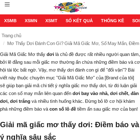
XSMB
XSMN
XSMT
SỔ KẾT QUẢ
THỐNG KÊ
SOI
Trang chủ
Mơ Thấy Dơi Đánh Con Gì? Giải Mã Giấc Mơ, Số May Mắn, Điềm
Giải Mã Giấc Mơ
thấy
dơi
là chủ đề được rất nhiều người quan tâm,
bởi lẽ đằng sau mỗi giấc mơ thường ẩn chứa những điềm báo và cơ
hội tài lộc bất ngờ. Vậy, mơ thấy dơi đánh con gì để "đổi vận"? Bài
viết này thuộc chuyên mục "Giải Mã Giấc Mơ" của [Brand của tôi]
sẽ giúp bạn giải mã chi tiết ý nghĩa giấc mơ thấy dơi, từ đó luận giải
các con số may mắn liên quan đến
dơi bay vào nhà, dơi chết, đàn
dơi, dơi trắng
và nhiều tình huống khác. Đừng bỏ lỡ cơ hội khám
phá những điềm báo và
con số lô đề
tiềm ẩn sau giấc mơ của bạn!
Giải mã giấc mơ thấy dơi: Điềm báo và
ý nghĩa sâu sắc