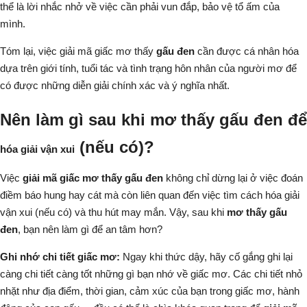
thể là lời nhắc nhở về việc cần phải vun đắp, bảo vệ tổ ấm của
mình.
Tóm lại, việc giải mã giấc mơ thấy
gấu đen
cần được cá nhân hóa
dựa trên giới tính, tuổi tác và tình trạng hôn nhân của người mơ để
có được những diễn giải chính xác và ý nghĩa nhất.
Nên làm gì sau khi mơ thấy gấu đen để
(nếu có)?
hóa giải vận xui
Việc
giải mã giấc mơ thấy gấu đen
không chỉ dừng lại ở việc đoán
điềm báo hung hay cát mà còn liên quan đến việc tìm cách hóa giải
vận xui (nếu có) và thu hút may mắn. Vậy, sau khi
mơ thấy gấu
đen
, bạn nên làm gì để an tâm hơn?
Ghi nhớ chi tiết giấc mơ:
Ngay khi thức dậy, hãy cố gắng ghi lại
càng chi tiết càng tốt những gì bạn nhớ về giấc mơ. Các chi tiết nhỏ
nhặt như địa điểm, thời gian, cảm xúc của bạn trong giấc mơ, hành