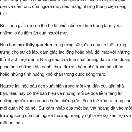
đen và cảm xúc của người mơ, đều mang những thông điệp riêng
biệt.
Bối cảnh giấc mơ có thể hé lộ nhiều điều về tình trạng tâm lý và
những lo âu tiềm ẩn của người mơ.
Nếu bạn
mơ thấy gấu đen
trong rừng sâu, điều này có thể tượng
trưng cho sự cô lập, cảm giác lạc lõng hoặc phải đối mặt với những
thử thách một mình. Rừng sâu, với tính chất hoang dã và khó đoán,
phản ánh những khía cạnh chưa được khám phá trong bản thân
hoặc những tình huống khó khăn trong cuộc sống thực.
Ngược lại, nếu gấu đen xuất hiện trong một khu dân cư, gần nhà
bạn, điều này có thể báo hiệu về những mối đe dọa tiềm tàng từ
những người xung quanh hoặc những rắc rối có thể xảy ra trong các
mối quan hệ xã hội. Sự xâm nhập của một loài vật hoang dã vào môi
trường sống của con người thường mang ý nghĩa về sự xáo trộn và
mất an toàn.