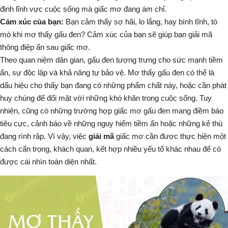
định lĩnh vực cuộc sống mà giấc mơ đang ám chỉ.
Cảm xúc của bạn:
Bạn cảm thấy sợ hãi, lo lắng, hay bình tĩnh, tò
mò khi mơ thấy gấu đen? Cảm xúc của bạn sẽ giúp bạn giải mã
thông điệp ẩn sau giấc mơ.
Theo quan niệm dân gian, gấu đen tượng trưng cho sức mạnh tiềm
ẩn, sự độc lập và khả năng tự bảo vệ. Mơ thấy gấu đen có thể là
dấu hiệu cho thấy bạn đang có những phẩm chất này, hoặc cần phát
huy chúng để đối mặt với những khó khăn trong cuộc sống. Tuy
nhiên, cũng có những trường hợp giấc mơ gấu đen mang điềm báo
tiêu cực, cảnh báo về những nguy hiểm tiềm ẩn hoặc những kẻ thù
đang rình rập. Vì vậy, việc
giải mã
giấc mơ cần được thực hiện một
cách cẩn trọng, khách quan, kết hợp nhiều yếu tố khác nhau để có
được cái nhìn toàn diện nhất.