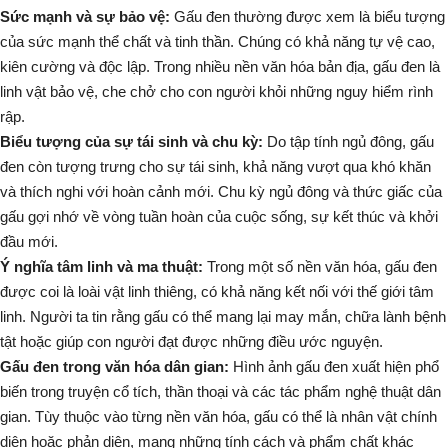
Sức mạnh và sự bảo vệ:
Gấu đen thường được xem là biểu tượng
của sức mạnh thể chất và tinh thần. Chúng có khả năng tự vệ cao,
kiên cường và độc lập. Trong nhiều nền văn hóa bản địa, gấu đen là
linh vật bảo vệ, che chở cho con người khỏi những nguy hiểm rình
rập.
Biểu tượng của sự tái sinh và chu kỳ:
Do tập tính ngủ đông, gấu
đen còn tượng trưng cho sự tái sinh, khả năng vượt qua khó khăn
và thích nghi với hoàn cảnh mới. Chu kỳ ngủ đông và thức giấc của
gấu gợi nhớ về vòng tuần hoàn của cuộc sống, sự kết thúc và khởi
đầu mới.
Ý nghĩa tâm linh và ma thuật:
Trong một số nền văn hóa, gấu đen
được coi là loài vật linh thiêng, có khả năng kết nối với thế giới tâm
linh. Người ta tin rằng gấu có thể mang lại may mắn, chữa lành bệnh
tật hoặc giúp con người đạt được những điều ước nguyện.
Gấu đen trong văn hóa dân gian:
Hình ảnh gấu đen xuất hiện phổ
biến trong truyện cổ tích, thần thoại và các tác phẩm nghệ thuật dân
gian. Tùy thuộc vào từng nền văn hóa, gấu có thể là nhân vật chính
diện hoặc phản diện, mang những tính cách và phẩm chất khác