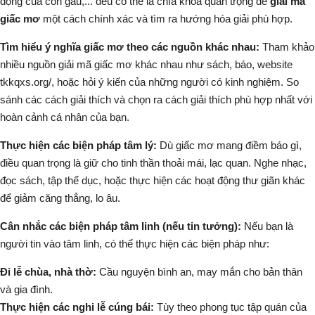
động của con gấu,... đều có thể là chìa khóa quan trọng để
giải mã
giấc mơ
một cách chính xác và tìm ra hướng hóa giải phù hợp.
Tìm hiểu ý nghĩa giấc mơ theo các nguồn khác nhau:
Tham khảo
nhiều nguồn giải mã giấc mơ khác nhau như sách, báo, website
tkkqxs.org/
, hoặc hỏi ý kiến của những người có kinh nghiệm. So
sánh các cách giải thích và chọn ra cách giải thích phù hợp nhất với
hoàn cảnh cá nhân của bạn.
Thực hiện các biện pháp tâm lý:
Dù giấc mơ mang điềm báo gì,
điều quan trọng là giữ cho tinh thần thoải mái, lạc quan. Nghe nhạc,
đọc sách, tập thể dục, hoặc thực hiện các hoạt động thư giãn khác
để giảm căng thẳng, lo âu.
Cân nhắc các biện pháp tâm linh (nếu tin tưởng):
Nếu bạn là
người tin vào tâm linh, có thể thực hiện các biện pháp như:
Đi lễ chùa, nhà thờ:
Cầu nguyện bình an, may mắn cho bản thân
và gia đình.
Thực hiện các nghi lễ cúng bái:
Tùy theo phong tục tập quán của