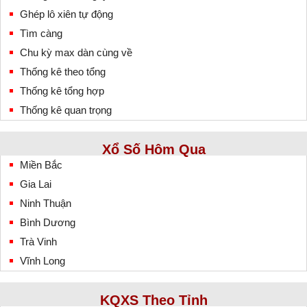
Ghép lô xiên tự động
Tìm càng
Chu kỳ max dàn cùng về
Thống kê theo tổng
Thống kê tổng hợp
Thống kê quan trọng
Xổ Số Hôm Qua
Miền Bắc
Gia Lai
Ninh Thuận
Bình Dương
Trà Vinh
Vĩnh Long
KQXS Theo Tỉnh