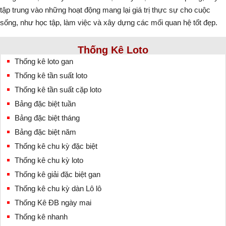
tập trung vào những hoạt động mang lại giá trị thực sự cho cuộc
sống, như học tập, làm việc và xây dựng các mối quan hệ tốt đẹp.
Thống Kê Loto
Thống kê loto gan
Thống kê tần suất loto
Thống kê tần suất cặp loto
Bảng đặc biệt tuần
Bảng đặc biệt tháng
Bảng đặc biệt năm
Thống kê chu kỳ đặc biệt
Thống kê chu kỳ loto
Thống kê giải đặc biệt gan
Thống kê chu kỳ dàn Lô lô
Thống Kê ĐB ngày mai
Thống kê nhanh