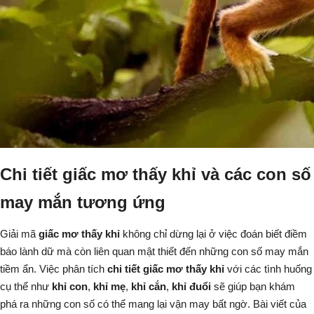
Chi tiết giấc mơ thấy khỉ và các con số
may mắn tương ứng
Giải mã
giấc mơ thấy khỉ
không chỉ dừng lại ở việc đoán biết điềm
báo lành dữ mà còn liên quan mật thiết đến những con số may mắn
tiềm ẩn. Việc phân tích
chi tiết giấc mơ thấy khỉ
với các tình huống
cụ thể như
khỉ con
,
khỉ mẹ
,
khỉ cắn
,
khỉ đuổi
sẽ giúp bạn khám
phá ra những con số có thể mang lại vận may bất ngờ. Bài viết của