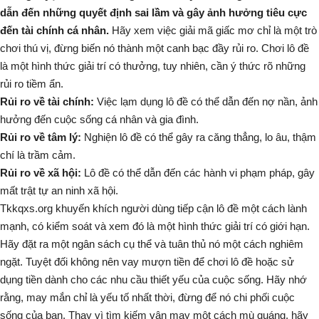
dẫn đến những quyết định sai lầm và gây ảnh hưởng tiêu cực
đến tài chính cá nhân.
Hãy xem việc giải mã giấc mơ chỉ là một trò
chơi thú vị, đừng biến nó thành một canh bạc đầy rủi ro. Chơi lô đề
là một hình thức giải trí có thưởng, tuy nhiên, cần ý thức rõ những
rủi ro tiềm ẩn.
Rủi ro về tài chính:
Việc lạm dụng lô đề có thể dẫn đến nợ nần, ảnh
hưởng đến cuộc sống cá nhân và gia đình.
Rủi ro về tâm lý:
Nghiện lô đề có thể gây ra căng thẳng, lo âu, thậm
chí là trầm cảm.
Rủi ro về xã hội:
Lô đề có thể dẫn đến các hành vi phạm pháp, gây
mất trật tự an ninh xã hội.
Tkkqxs.org khuyến khích người dùng tiếp cận lô đề một cách lành
mạnh, có kiểm soát và xem đó là một hình thức giải trí có giới hạn.
Hãy đặt ra một ngân sách cụ thể và tuân thủ nó một cách nghiêm
ngặt. Tuyệt đối không nên vay mượn tiền để chơi lô đề hoặc sử
dụng tiền dành cho các nhu cầu thiết yếu của cuộc sống. Hãy nhớ
rằng, may mắn chỉ là yếu tố nhất thời, đừng để nó chi phối cuộc
sống của bạn. Thay vì tìm kiếm vận may một cách mù quáng, hãy