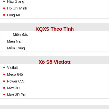
Hậu Giang
Hồ Chí Minh
Long An
KQXS Theo Tỉnh
Miền Bắc
Miền Nam
Miền Trung
Xổ Số Vietlott
Vietlott
Mega 645
Power 655
Max 3D
Max 3D Pro