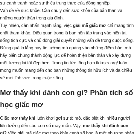
sự cạnh tranh hoặc sự thiếu trung thực của đồng nghiệp.
Vấn đề về sức khỏe:
Cần chú ý đến sức khỏe của bản thân và
những người thân trong gia đình.
Tuy nhiên, cần nhấn mạnh rằng, việc
giải mã giấc mơ
chỉ mang tính
chất tham khảo. Điều quan trọng là bạn nên tập trung vào hiện tại,
sống tích cực và chủ động giải quyết những vấn đề trong cuộc sống.
Đừng quá lo lắng hay tin tưởng mù quáng vào những điềm báo, mà
hãy biến chúng thành động lực để hoàn thiện bản thân và xây dựng
một tương lai tốt đẹp hơn. Trang tin tức tổng hợp
tkkqxs.org/
luôn
mong muốn mang đến cho bạn những thông tin hữu ích và đa chiều
về mọi lĩnh vực trong cuộc sống.
Mơ thấy khỉ đánh con gì? Phân tích số
học giấc mơ
Giấc
mơ thấy khỉ
luôn khơi gợi sự tò mò, đặc biệt khi nhiều người
liên tưởng đến các con số may mắn. Vậy,
mơ thấy khỉ đánh con
gì?
Việc giải mã giấc mơ theo khía cạnh số học là một phương pháp