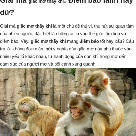
Giải mã
: Điềm báo lành hay
giấc mơ thấy khỉ
dữ?
Giải mã
giấc mơ thấy khỉ
là một chủ đề thú vị, thu hút sự quan tâm
của nhiều người, đặc biệt là những ai tin vào thế giới tâm linh và
điềm báo. Vậy,
giấc mơ thấy khỉ
mang
điềm báo
tốt hay xấu? Câu
trả lời không đơn giản, bởi ý nghĩa của giấc mơ này phụ thuộc vào
nhiều yếu tố khác nhau, từ hành động của con khỉ trong mơ đến
cảm xúc của người mơ và bối cảnh xung quanh.