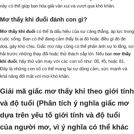
này có thể giúp bạn hóa giải vận xui và vượt qua khó khăn.
Mơ thấy khỉ đuổi đánh con gì?
Mơ thấy khỉ đuổi
có thể là dấu hiệu của sự căng thẳng, áp lực trong
cuộc sống. Bạn có thể đang cảm thấy bị ai đó hoặc điều gì đó đe
dọa, gây khó chịu. Giấc mơ này cũng có thể phản ánh sự lo lắng, sợ
hãi trước những thay đổi hoặc thử thách sắp tới. Nếu bạn
mơ thấy
khỉ đuổi
, hãy thử vận may với các con số như: 08, 45, hoặc 81.
Đây là những con số có thể mang lại sự dũng cảm, sức mạnh và
khả năng đối mặt với mọi khó khăn.
Giải mã giấc mơ thấy khỉ theo giới tính
và độ tuổi (Phân tích ý nghĩa giấc mơ
dựa trên yếu tố giới tính và độ tuổi
của người mơ, vì ý nghĩa có thể khác