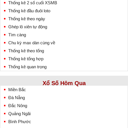
Thống kê 2 số cuối XSMB
Thống kê đầu đuôi loto
Thống kê theo ngày
Ghép lô xiên tự động
Tìm càng
Chu kỳ max dàn cùng về
Thống kê theo tổng
Thống kê tổng hợp
Thống kê quan trọng
Xổ Số Hôm Qua
Miền Bắc
Đà Nẵng
Đắc Nông
Quảng Ngãi
Bình Phước