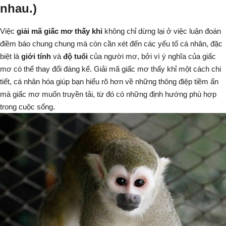
nhau.)
Việc
giải mã giấc mơ thấy khỉ
không chỉ dừng lại ở việc luận đoán
điềm báo chung chung mà còn cần xét đến các yếu tố cá nhân, đặc
biệt là
giới tính
và
độ tuổi
của người mơ, bởi vì ý nghĩa của giấc
mơ có thể thay đổi đáng kể. Giải mã giấc mơ thấy khỉ một cách chi
tiết, cá nhân hóa giúp bạn hiểu rõ hơn về những thông điệp tiềm ẩn
mà giấc mơ muốn truyền tải, từ đó có những định hướng phù hợp
trong cuộc sống.