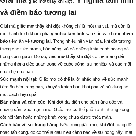
Giải mã
: Ý nghĩa tâm linh
giấc mơ thấy khỉ đột
và điềm báo tương lai
Giải mã
giấc mơ thấy khỉ đột
không chỉ là một thú vui, mà còn là
một hành trình khám phá
ý nghĩa tâm linh
sâu sắc và những
điềm
báo
tiềm ẩn về
tương lai
. Trong nhiều nền văn hóa, khỉ đột tượng
trưng cho sức mạnh, bản năng, và cả những khía cạnh hoang dã
trong con người. Do đó, việc
mơ thấy khỉ đột
có thể mang đến
những thông điệp quan trọng về cuộc sống, sự nghiệp, và các mối
quan hệ của bạn.
Sức mạnh nội tại:
Giấc mơ có thể là lời nhắc nhở về sức mạnh
tiềm ẩn bên trong bạn, khuyến khích bạn khai phá và sử dụng nó
một cách hiệu quả.
Bản năng và cảm xúc:
Khỉ đột
đại diện cho bản năng gốc và
những cảm xúc mạnh mẽ. Giấc mơ có thể phản ánh những xung
đột nội tâm hoặc những khát vọng chưa được thỏa mãn.
Cảnh báo về sự hung hăng:
Nếu trong giấc mơ,
khỉ đột
hung dữ
hoặc tấn công, đó có thể là dấu hiệu cảnh báo về sự nóng nảy, mất