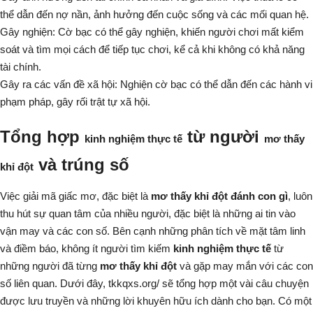
thể dẫn đến nợ nần, ảnh hưởng đến cuộc sống và các mối quan hệ.
Gây nghiện:
Cờ bạc có thể gây nghiện, khiến người chơi mất kiểm
soát và tìm mọi cách để tiếp tục chơi, kể cả khi không có khả năng
tài chính.
Gây ra các vấn đề xã hội:
Nghiện cờ bạc có thể dẫn đến các hành vi
phạm pháp, gây rối trật tự xã hội.
Tổng hợp
từ người
kinh nghiệm thực tế
mơ thấy
và trúng số
khỉ đột
Việc giải mã giấc mơ, đặc biệt là
mơ thấy khỉ đột đánh con gì
, luôn
thu hút sự quan tâm của nhiều người, đặc biệt là những ai tin vào
vận may và các con số. Bên cạnh những phân tích về mặt tâm linh
và điềm báo, không ít người tìm kiếm
kinh nghiệm thực tế
từ
những người đã từng
mơ thấy khỉ đột
và gặp may mắn với các con
số liên quan. Dưới đây,
tkkqxs.org/
sẽ tổng hợp một vài câu chuyện
được lưu truyền và những lời khuyên hữu ích dành cho bạn. Có một