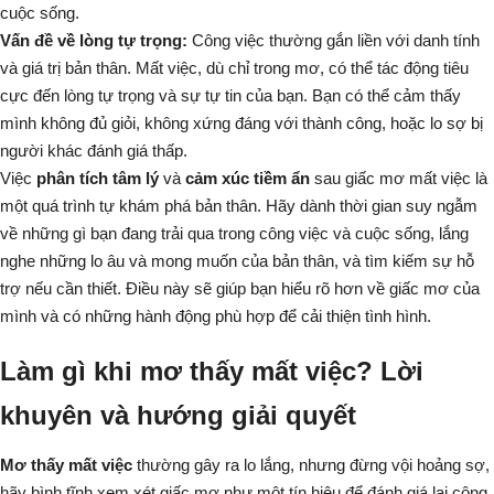
cuộc sống.
Vấn đề về lòng tự trọng:
Công việc thường gắn liền với danh tính
và giá trị bản thân. Mất việc, dù chỉ trong mơ, có thể tác động tiêu
cực đến lòng tự trọng và sự tự tin của bạn. Bạn có thể cảm thấy
mình không đủ giỏi, không xứng đáng với thành công, hoặc lo sợ bị
người khác đánh giá thấp.
Việc
phân tích tâm lý
và
cảm xúc tiềm ẩn
sau giấc mơ mất việc là
một quá trình tự khám phá bản thân. Hãy dành thời gian suy ngẫm
về những gì bạn đang trải qua trong công việc và cuộc sống, lắng
nghe những lo âu và mong muốn của bản thân, và tìm kiếm sự hỗ
trợ nếu cần thiết. Điều này sẽ giúp bạn hiểu rõ hơn về giấc mơ của
mình và có những hành động phù hợp để cải thiện tình hình.
Làm gì khi mơ thấy mất việc? Lời
khuyên và hướng giải quyết
Mơ thấy mất việc
thường gây ra lo lắng, nhưng đừng vội hoảng sợ,
hãy bình tĩnh xem xét giấc mơ như một tín hiệu để đánh giá lại công