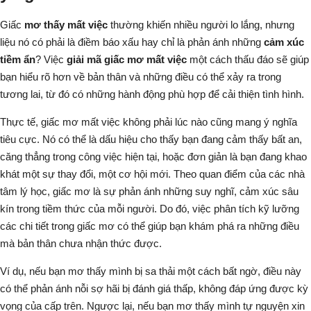
Giấc
mơ thấy mất việc
thường khiến nhiều người lo lắng, nhưng
liệu nó có phải là điềm báo xấu hay chỉ là phản ánh những
cảm xúc
tiềm ẩn
? Việc
giải mã giấc mơ mất việc
một cách thấu đáo sẽ giúp
bạn hiểu rõ hơn về bản thân và những điều có thể xảy ra trong
tương lai, từ đó có những hành động phù hợp để cải thiện tình hình.
Thực tế, giấc mơ mất việc không phải lúc nào cũng mang ý nghĩa
tiêu cực. Nó có thể là dấu hiệu cho thấy bạn đang cảm thấy bất an,
căng thẳng trong công việc hiện tại, hoặc đơn giản là bạn đang khao
khát một sự thay đổi, một cơ hội mới. Theo quan điểm của các nhà
tâm lý học, giấc mơ là sự phản ánh những suy nghĩ, cảm xúc sâu
kín trong tiềm thức của mỗi người. Do đó, việc phân tích kỹ lưỡng
các chi tiết trong giấc mơ có thể giúp bạn khám phá ra những điều
mà bản thân chưa nhận thức được.
Ví dụ, nếu bạn mơ thấy mình bị sa thải một cách bất ngờ, điều này
có thể phản ánh nỗi sợ hãi bị đánh giá thấp, không đáp ứng được kỳ
vọng của cấp trên. Ngược lại, nếu bạn mơ thấy mình tự nguyện xin