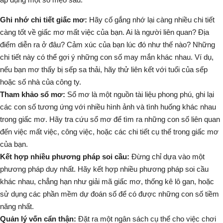
Ghi nhớ chi tiết giấc mơ:
Hãy cố gắng nhớ lại càng nhiều chi tiết
càng tốt về giấc mơ mất việc của bạn.
Ai
là người liên quan?
Địa
điểm
diễn ra ở đâu?
Cảm xúc
của bạn lúc đó như thế nào? Những
chi tiết này có thể gợi ý những con số may mắn khác nhau. Ví dụ,
nếu bạn mơ thấy bị sếp sa thải, hãy thử liên kết với tuổi của sếp
hoặc số nhà của công ty.
Tham khảo sổ mơ:
Sổ mơ là một nguồn tài liệu phong phú, ghi lại
các con số tương ứng với nhiều hình ảnh và tình huống khác nhau
trong giấc mơ. Hãy tra cứu sổ mơ để tìm ra những con số liên quan
đến việc mất việc, công việc, hoặc các chi tiết cụ thể trong giấc mơ
của bạn.
Kết hợp nhiều phương pháp soi cầu:
Đừng chỉ dựa vào một
phương pháp duy nhất. Hãy kết hợp nhiều phương pháp soi cầu
khác nhau, chẳng hạn như giải mã giấc mơ, thống kê lô gan, hoặc
sử dụng các phần mềm dự đoán số để có được những con số tiềm
năng nhất.
Quản lý vốn cẩn thận:
Đặt ra một ngân sách cụ thể cho việc chơi