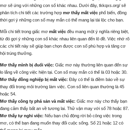
mơ sẽ ứng với những con số khác nhau. Dưới đây,
tkkqxs.org/
sẽ
phân tích chi tiết các trường hợp
mơ thấy mất việc
phổ biến, đồng
thời gợi ý những con số may mắn có thể mang lại tài lộc cho bạn.
Mỗi chi tiết trong giấc mơ
mất việc
đều mang một ý nghĩa riêng biệt,
từ đó gợi ý những con số khác nhau liên quan đến lô đề. Việc nhớ rõ
các chi tiết này sẽ giúp bạn chọn được con số phù hợp và tăng cơ
hội trúng thưởng.
Mơ thấy mình bị đuổi việc:
Giấc mơ này thường liên quan đến sự
lo lắng về công việc hiện tại. Con số may mắn có thể là 03 hoặc 30.
Mơ thấy đồng nghiệp bị mất việc:
Đây có thể là điềm báo về sự
thay đổi trong môi trường làm việc. Con số liên quan thường là 45
hoặc 54.
Mơ thấy công ty phá sản và mất việc:
Giấc mơ này cho thấy bạn
đang cảm thấy bất an về tương lai. Thử vận may với số 78 hoặc 87.
Mơ thấy tự nghỉ việc:
Nếu bạn chủ động rời bỏ công việc trong
mơ, có thể bạn đang muốn thay đổi cuộc sống. Số 21 hoặc 12 có