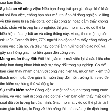
của bản thân.
Sự bất an về công việc:
Nếu bạn đang trải qua giai đoạn khó khăn
tại nơi làm việc, chẳng hạn như mâu thuẫn với đồng nghiệp, lo lắng
về khả năng bị sa thải do tái cơ cấu công ty, hoặc cảm thấy không
chắc chắn về tương lai sự nghiệp, thì giấc mơ mất việc có thể là
biểu hiện của sự bất an và căng thẳng này. Ví dụ, theo một nghiên
cứu của CareerBuilder, 77% người lao động cảm thấy căng thẳng về
công việc của họ, và điều này có thể ảnh hưởng đến giấc ngủ và
gây ra những giấc mơ liên quan đến công việc.
Mong muốn thay đổi:
Đôi khi, giấc mơ mất việc lại là dấu hiệu cho
thấy bạn đang khao khát một sự thay đổi trong sự nghiệp. Có thể
bạn cảm thấy nhàm chán với công việc hiện tại, muốn tìm kiếm thử
thách mới, hoặc đơn giản là muốn thay đổi môi trường làm việc để
tìm kiếm sự hứng thú và động lực.
Sự thiếu kiểm soát:
Công việc là một phần quan trọng trong cuộc
sống, và việc mất đi công việc có thể khiến bạn cảm thấy mất kiểm
soát đối với tương lai của mình. Giấc mơ mất việc có thể phản ánh
cảm giác bất lực, lo lắng về khả năng tài chính và sự ổn định trong