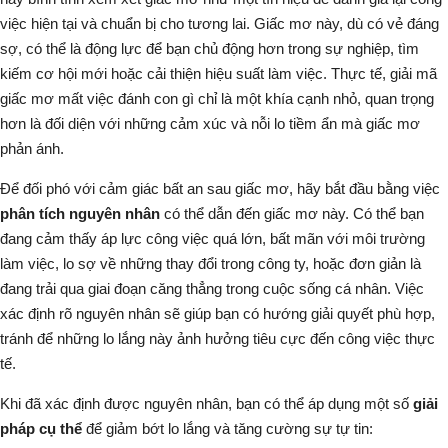
việc hiện tại và chuẩn bị cho tương lai. Giấc mơ này, dù có vẻ đáng
sợ, có thể là động lực để bạn chủ động hơn trong sự nghiệp, tìm
kiếm cơ hội mới hoặc cải thiện hiệu suất làm việc. Thực tế, giải mã
giấc mơ
mất việc đánh con gì
chỉ là một khía cạnh nhỏ, quan trọng
hơn là đối diện với những cảm xúc và nỗi lo tiềm ẩn mà giấc mơ
phản ánh.
Để đối phó với cảm giác bất an sau giấc mơ, hãy bắt đầu bằng việc
phân tích nguyên nhân
có thể dẫn đến giấc mơ này. Có thể bạn
đang cảm thấy áp lực công việc quá lớn, bất mãn với môi trường
làm việc, lo sợ về những thay đổi trong công ty, hoặc đơn giản là
đang trải qua giai đoạn căng thẳng trong cuộc sống cá nhân. Việc
xác định rõ nguyên nhân sẽ giúp bạn có hướng giải quyết phù hợp,
tránh để những lo lắng này ảnh hưởng tiêu cực đến công việc thực
tế.
Khi đã xác định được nguyên nhân, bạn có thể áp dụng một số
giải
pháp cụ thể
để giảm bớt lo lắng và tăng cường sự tự tin: