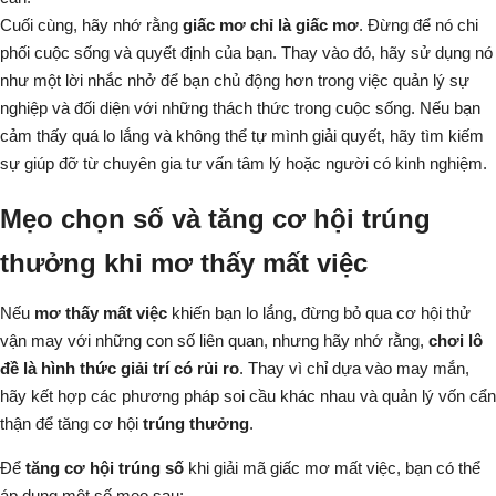
Cuối cùng, hãy nhớ rằng
giấc mơ chỉ là giấc mơ
. Đừng để nó chi
phối cuộc sống và quyết định của bạn. Thay vào đó, hãy sử dụng nó
như một lời nhắc nhở để bạn chủ động hơn trong việc quản lý sự
nghiệp và đối diện với những thách thức trong cuộc sống. Nếu bạn
cảm thấy quá lo lắng và không thể tự mình giải quyết, hãy tìm kiếm
sự giúp đỡ từ chuyên gia tư vấn tâm lý hoặc người có kinh nghiệm.
Mẹo chọn số và tăng cơ hội trúng
thưởng khi mơ thấy mất việc
Nếu
mơ thấy mất việc
khiến bạn lo lắng, đừng bỏ qua cơ hội thử
vận may với những con số liên quan, nhưng hãy nhớ rằng,
chơi lô
đề là hình thức giải trí có rủi ro
. Thay vì chỉ dựa vào may mắn,
hãy kết hợp các phương pháp soi cầu khác nhau và quản lý vốn cẩn
thận để tăng cơ hội
trúng thưởng
.
Để
tăng cơ hội trúng số
khi giải mã giấc mơ mất việc, bạn có thể
áp dụng một số mẹo sau: