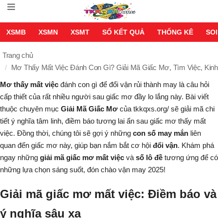
XSMB
XSMN
XSMT
SỔ KẾT QUẢ
THỐNG KÊ
SOI
Trang chủ
Mơ Thấy Mất Việc Đánh Con Gì? Giải Mã Giấc Mơ, Tìm Việc, Kin
Mơ thấy mất việc
đánh con gì để đổi vận rủi thành may là câu hỏi
cấp thiết của rất nhiều người sau giấc mơ đầy lo lắng này. Bài viết
thuộc chuyên mục
Giải Mã Giấc Mơ
của tkkqxs.org/ sẽ giải mã chi
tiết ý nghĩa tâm linh, điềm báo tương lai ẩn sau giấc mơ thấy mất
việc. Đồng thời, chúng tôi sẽ gợi ý những
con số may mắn
liên
quan đến giấc mơ này, giúp bạn nắm bắt cơ hội
đổi vận
. Khám phá
ngay những
giải mã giấc mơ mất việc
và
số lô đề
tương ứng để có
những lựa chọn sáng suốt, đón chào vận may 2025!
Giải mã giấc mơ mất việc: Điềm báo và
ý nghĩa sâu xa