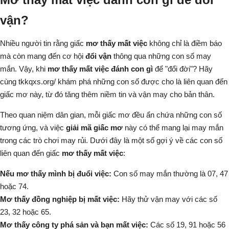
vận?
Nhiều người tin rằng giấc
mơ thấy mất việc
không chỉ là điềm báo
mà còn mang đến cơ hội
đổi vận
thông qua những con số may
mắn. Vậy, khi
mơ thấy mất việc đánh con gì
để "đổi đời"? Hãy
cùng
tkkqxs.org/
khám phá những con số được cho là liên quan đến
giấc mơ này, từ đó tăng thêm niềm tin và vận may cho bản thân.
Theo quan niệm dân gian, mỗi giấc mơ đều ẩn chứa những con số
tương ứng, và việc
giải mã giấc mơ
này có thể mang lại may mắn
trong các trò chơi may rủi. Dưới đây là một số gợi ý về các con số
liên quan đến giấc
mơ thấy mất việc
:
Nếu mơ thấy mình bị đuổi việc:
Con số may mắn thường là 07, 47
hoặc 74.
Mơ thấy đồng nghiệp bị mất việc:
Hãy thử vận may với các số
23, 32 hoặc 65.
Mơ thấy công ty phá sản và bạn mất việc:
Các số 19, 91 hoặc 56