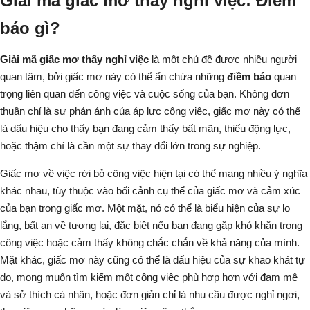
Giải mã giấc mơ thấy nghỉ việc: Điềm
báo gì?
Giải mã giấc mơ thấy nghỉ việc
là một chủ đề được nhiều người
quan tâm, bởi giấc mơ này có thể ẩn chứa những
điềm báo
quan
trọng liên quan đến công việc và cuộc sống của bạn. Không đơn
thuần chỉ là sự phản ánh của áp lực công việc, giấc mơ này có thể
là dấu hiệu cho thấy bạn đang cảm thấy bất mãn, thiếu động lực,
hoặc thậm chí là cần một sự thay đổi lớn trong sự nghiệp.
Giấc mơ về việc rời bỏ công việc hiện tại có thể mang nhiều ý nghĩa
khác nhau, tùy thuộc vào bối cảnh cụ thể của giấc mơ và cảm xúc
của bạn trong giấc mơ. Một mặt, nó có thể là biểu hiện của sự lo
lắng, bất an về tương lai, đặc biệt nếu bạn đang gặp khó khăn trong
công việc hoặc cảm thấy không chắc chắn về khả năng của mình.
Mặt khác, giấc mơ này cũng có thể là dấu hiệu của sự khao khát tự
do, mong muốn tìm kiếm một công việc phù hợp hơn với đam mê
và sở thích cá nhân, hoặc đơn giản chỉ là nhu cầu được nghỉ ngơi,