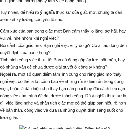
thư giãn sau những ngày làm việc căng thẳng.
Tuy nhiên, để hiểu rõ
ý nghĩa
thực sự của giấc mơ, chúng ta cần
xem xét kỹ lưỡng các yếu tố sau:
Cảm xúc của bạn trong giấc mơ:
Bạn cảm thấy lo lắng, sợ hãi, hay
vui vẻ, nhẹ nhõm khi nghỉ việc?
Bối cảnh của giấc mơ:
Bạn nghỉ việc vì lý do gì? Có ai tác động đến
quyết định của bạn không?
Tình hình công việc thực tế:
Bạn có đang gặp áp lực, bất mãn, hay
có những vấn đề chưa được giải quyết ở công ty không?
Ngoài ra, một số quan điểm tâm linh cũng cho rằng giấc mơ thấy
nghỉ việc có thể là lời cảnh báo về những rủi ro tiềm ẩn trong công
việc, hoặc là dấu hiệu cho thấy bạn cần phải thay đổi cách tiếp cận
công việc của mình để đạt được thành công. Dù ý nghĩa thực sự là
gì, việc lắng nghe và phân tích giấc mơ có thể giúp bạn hiểu rõ hơn
về bản thân, công việc và đưa ra những quyết định sáng suốt cho
tương lai.