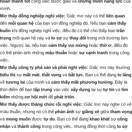
hoàn thành tốt
công việc được giao và
chứng minh
năng lực
của
mình.
Mơ thấy đồng nghiệp nghỉ việc:
Giấc mơ này có thể
liên quan
đến
mối quan hệ
của bạn với đồng nghiệp đó. Nếu bạn
cảm thấy
buồn
khi đồng nghiệp nghỉ việc, điều đó có thể cho thấy bạn
trân
trọng
mối quan hệ này và
lo sợ
sự
thay đổi
trong môi trường làm
việc. Ngược lại, nếu bạn
cảm thấy vui mừng
hoặc
thờ ơ
, điều đó
có thể phản ánh những
mâu thuẫn
hoặc
sự cạnh tranh
trong công
việc.
Mơ thấy công ty phá sản và phải nghỉ việc:
Giấc mơ này thường
biểu thị
sự
mất mát
,
thất vọng
và
bất lực
. Bạn có thể đang
lo lắng
về
tương lai
của mình và
cảm thấy mất phương hướng
. Đây là
thời điểm để bạn
tập trung
vào việc
xây dựng
lại sự
tự tin
và
tìm
kiếm
những
cơ hội mới
để
phát triển
.
Mơ thấy được thăng chức rồi nghỉ việc:
Giấc mơ này nghe có vẻ
mâu thuẫn, nhưng nó có thể
phản ánh
sự
giằng xé
giữa
tham vọng
và
mong muốn
được
tự do
. Bạn có thể đang
khao khát
sự
công
nhận
và
thành công
trong công việc, nhưng đồng thời cũng
lo sợ