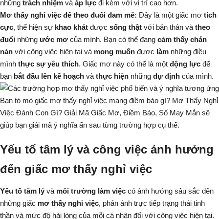
những
trách nhiệm
và
áp lực
đi kèm với vị trí cao hơn.
Mơ thấy nghỉ việc để theo đuổi đam mê:
Đây là một giấc mơ
tích
cực
, thể hiện sự
khao khát
được
sống thật
với bản thân và
theo
đuổi
những
ước mơ
của mình. Bạn có thể đang
cảm thấy chán
nản
với công việc hiện tại và
mong muốn
được
làm
những điều
mình
thực sự yêu thích
. Giấc mơ này có thể là một
động lực
để
bạn
bắt đầu
lên kế hoạch
và
thực hiện
những
dự định
của mình.
Bạn tò mò giấc mơ thấy nghỉ việc mang điềm báo gì?
Mơ Thấy Nghỉ
Việc Đánh Con Gì? Giải Mã Giấc Mơ, Điềm Báo, Số May Mắn
sẽ
giúp bạn giải mã ý nghĩa ẩn sau từng trường hợp cụ thể.
Yếu tố tâm lý và công việc ảnh hưởng
đến giấc mơ thấy nghỉ việc
Yếu tố tâm lý
và
môi trường làm việc
có ảnh hưởng sâu sắc đến
những giấc
mơ thấy nghỉ việc
, phản ánh trực tiếp trạng thái tinh
thần và mức độ hài lòng của mỗi cá nhân đối với công việc hiện tại.