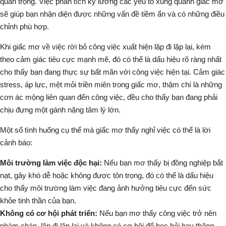
quan trọng. Việc phân tích kỹ lưỡng các yếu tố xung quanh giấc mơ
sẽ giúp bạn nhận diện được những vấn đề tiềm ẩn và có những điều
chỉnh phù hợp.
Khi giấc mơ về việc rời bỏ công việc xuất hiện lặp đi lặp lại, kèm
theo cảm giác tiêu cực mạnh mẽ, đó có thể là dấu hiệu rõ ràng nhất
cho thấy bạn đang thực sự bất mãn với công việc hiện tại. Cảm giác
stress
,
áp lực
,
mệt mỏi
triền miên trong giấc mơ, thậm chí là những
cơn
ác mộng
liên quan đến công việc, đều cho thấy bạn đang phải
chịu đựng một gánh nặng tâm lý lớn.
Một số tình huống cụ thể mà giấc mơ thấy nghỉ việc có thể là lời
cảnh báo:
Môi trường làm việc độc hại:
Nếu bạn mơ thấy bị đồng nghiệp
bắt
nạt
,
gây khó dễ
hoặc
không được tôn trọng
, đó có thể là dấu hiệu
cho thấy môi trường làm việc đang ảnh hưởng tiêu cực đến sức
khỏe tinh thần của bạn.
Không có cơ hội phát triển:
Nếu bạn mơ thấy công việc trở nên
nhàm chán
,
lặp đi lặp lại
và không có cơ hội để học hỏi hay thăng