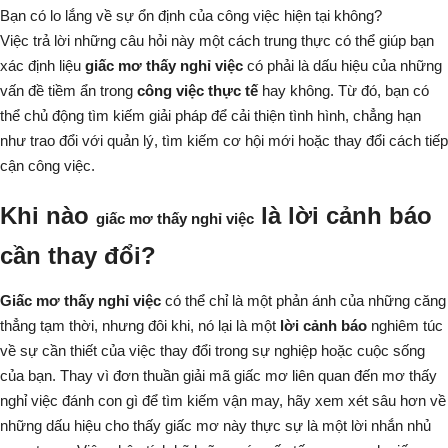
Bạn có lo lắng về sự ổn định của công việc hiện tại không?
Việc trả lời những câu hỏi này một cách trung thực có thể giúp bạn
xác định liệu
giấc mơ thấy nghỉ việc
có phải là dấu hiệu của những
vấn đề tiềm ẩn trong
công việc thực tế
hay không. Từ đó, bạn có
thể chủ động tìm kiếm giải pháp để cải thiện tình hình, chẳng hạn
như trao đổi với quản lý, tìm kiếm cơ hội mới hoặc thay đổi cách tiếp
cận công việc.
Khi nào
là lời cảnh báo
giấc mơ thấy nghỉ việc
cần thay đổi?
Giấc mơ thấy nghỉ việc
có thể chỉ là một phản ánh của những căng
thẳng tạm thời, nhưng đôi khi, nó lại là một
lời cảnh báo
nghiêm túc
về sự cần thiết của việc thay đổi trong sự nghiệp hoặc cuộc sống
của bạn. Thay vì đơn thuần giải mã giấc mơ liên quan đến
mơ thấy
nghỉ việc đánh con gì
để tìm kiếm vận may, hãy xem xét sâu hơn về
những dấu hiệu cho thấy giấc mơ này thực sự là một lời nhắn nhủ