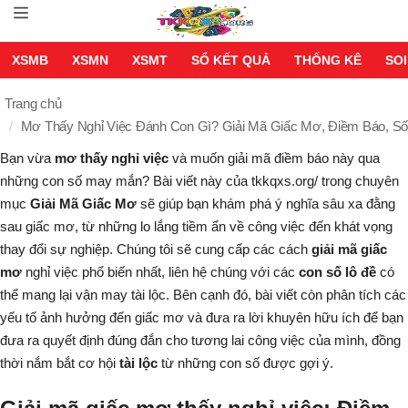
XSMB
XSMN
XSMT
SỔ KẾT QUẢ
THỐNG KÊ
SOI
Trang chủ
Mơ Thấy Nghỉ Việc Đánh Con Gì? Giải Mã Giấc Mơ, Điềm Báo, S
Bạn vừa
mơ thấy nghỉ việc
và muốn giải mã điềm báo này qua
những con số may mắn? Bài viết này của tkkqxs.org/ trong chuyên
mục
Giải Mã Giấc Mơ
sẽ giúp bạn khám phá ý nghĩa sâu xa đằng
sau giấc mơ, từ những lo lắng tiềm ẩn về công việc đến khát vọng
thay đổi sự nghiệp. Chúng tôi sẽ cung cấp các cách
giải mã giấc
mơ
nghỉ việc phổ biến nhất, liên hệ chúng với các
con số lô đề
có
thể mang lại vận may tài lộc. Bên cạnh đó, bài viết còn phân tích các
yếu tố ảnh hưởng đến giấc mơ và đưa ra lời khuyên hữu ích để bạn
đưa ra quyết định đúng đắn cho tương lai công việc của mình, đồng
thời nắm bắt cơ hội
tài lộc
từ những con số được gợi ý.