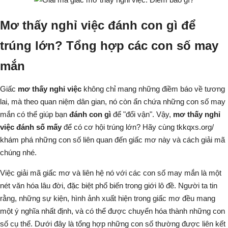
Mơ thấy nghỉ việc đánh con gì để
trúng lớn? Tổng hợp các con số may
mắn
Giấc
mơ thấy nghỉ việc
không chỉ mang những điềm báo về tương
lai, mà theo quan niệm dân gian, nó còn ẩn chứa những con số may
mắn có thể giúp bạn
đánh con gì
để "đổi vận". Vậy,
mơ thấy nghỉ
việc đánh số mấy
để có cơ hội trúng lớn? Hãy cùng tkkqxs.org/
khám phá những con số liên quan đến giấc mơ này và cách giải mã
chúng nhé.
Việc giải mã giấc mơ và liên hệ nó với các con số may mắn là một
nét văn hóa lâu đời, đặc biệt phổ biến trong giới lô đề. Người ta tin
rằng, những sự kiện, hình ảnh xuất hiện trong giấc mơ đều mang
một ý nghĩa nhất định, và có thể được chuyển hóa thành những con
số cụ thể. Dưới đây là tổng hợp những con số thường được liên kết