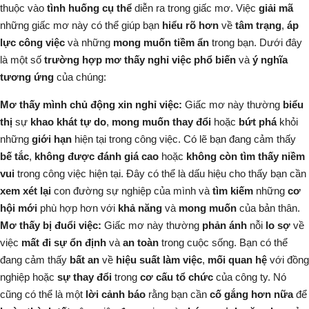
thuộc vào
tình huống cụ thể
diễn ra trong giấc mơ. Việc
giải mã
những giấc mơ này có thể giúp bạn
hiểu rõ hơn
về
tâm trạng
,
áp
lực công việc
và những
mong muốn tiềm ẩn
trong bạn. Dưới đây
là một số
trường hợp mơ thấy nghỉ việc phổ biến
và
ý nghĩa
tương ứng
của chúng:
Mơ thấy mình chủ động xin nghỉ việc:
Giấc mơ này thường
biểu
thị
sự
khao khát tự do
,
mong muốn thay đổi
hoặc
bứt phá
khỏi
những
giới hạn
hiện tại trong công việc. Có lẽ bạn đang cảm thấy
bế tắc
,
không được đánh giá cao
hoặc
không còn tìm thấy niềm
vui
trong công việc hiện tại. Đây có thể là dấu hiệu cho thấy bạn cần
xem xét lại
con đường sự nghiệp của mình và
tìm kiếm
những
cơ
hội mới
phù hợp hơn với
khả năng
và
mong muốn
của bản thân.
Mơ thấy bị đuổi việc:
Giấc mơ này thường
phản ánh
nỗi
lo sợ
về
việc
mất đi sự ổn định
và
an toàn
trong cuộc sống. Bạn có thể
đang cảm thấy
bất an
về
hiệu suất làm việc
,
mối quan hệ
với đồng
nghiệp hoặc
sự thay đổi
trong
cơ cấu tổ chức
của công ty. Nó
cũng có thể là một
lời cảnh báo
rằng bạn cần
cố gắng hơn nữa
để