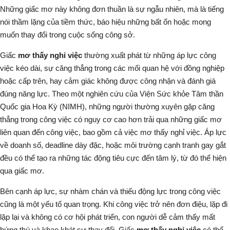
Những giấc mơ này không đơn thuần là sự ngẫu nhiên, mà là tiếng
nói thầm lặng của tiềm thức, báo hiệu những bất ổn hoặc mong
muốn thay đổi trong cuộc sống công sở.
Giấc
mơ thấy nghỉ việc
thường xuất phát từ những áp lực công
việc kéo dài, sự căng thẳng trong các mối quan hệ với đồng nghiệp
hoặc cấp trên, hay cảm giác không được công nhận và đánh giá
đúng năng lực. Theo một nghiên cứu của Viện Sức khỏe Tâm thần
Quốc gia Hoa Kỳ (NIMH), những người thường xuyên gặp căng
thẳng trong công việc có nguy cơ cao hơn trải qua những giấc mơ
liên quan đến công việc, bao gồm cả việc mơ thấy nghỉ việc. Áp lực
về doanh số, deadline dày đặc, hoặc môi trường cạnh tranh gay gắt
đều có thể tạo ra những tác động tiêu cực đến tâm lý, từ đó thể hiện
qua giấc mơ.
Bên cạnh áp lực, sự nhàm chán và thiếu động lực trong công việc
cũng là một yếu tố quan trọng. Khi công việc trở nên đơn điệu, lặp đi
lặp lại và không có cơ hội phát triển, con người dễ cảm thấy mất
hứng thú và khao khát sự thay đổi. Giấc
mơ thấy nghỉ việc
có thể