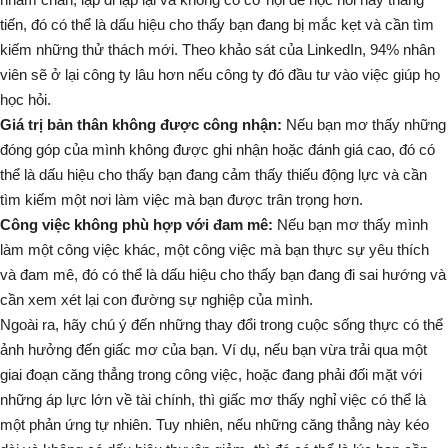
tiến, đó có thể là dấu hiệu cho thấy bạn đang bị mắc kẹt và cần tìm
kiếm những thử thách mới. Theo khảo sát của
LinkedIn
, 94% nhân
viên sẽ ở lại công ty lâu hơn nếu công ty đó đầu tư vào việc giúp họ
học hỏi.
Giá trị bản thân không được công nhận:
Nếu bạn mơ thấy những
đóng góp của mình không được
ghi nhận
hoặc
đánh giá cao
, đó có
thể là dấu hiệu cho thấy bạn đang cảm thấy thiếu động lực và cần
tìm kiếm một nơi làm việc mà bạn được trân trọng hơn.
Công việc không phù hợp với đam mê:
Nếu bạn mơ thấy mình
làm một công việc khác, một công việc mà bạn thực sự
yêu thích
và
đam mê
, đó có thể là dấu hiệu cho thấy bạn đang đi sai hướng và
cần xem xét lại con đường sự nghiệp của mình.
Ngoài ra, hãy chú ý đến những thay đổi trong cuộc sống thực có thể
ảnh hưởng đến giấc mơ của bạn. Ví dụ, nếu bạn vừa trải qua một
giai đoạn căng thẳng trong công việc, hoặc đang phải đối mặt với
những áp lực lớn về tài chính, thì giấc mơ thấy nghỉ việc có thể là
một phản ứng tự nhiên. Tuy nhiên, nếu những căng thẳng này kéo