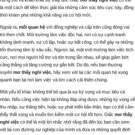
là một cách để tiềm thức giải tỏa những cảm xúc tiêu cực này, đồng
thời khám phá những khả năng và cơ hội mới.
Ngoài ra,
mối quan hệ
với đồng nghiệp và cấp trên cũng đóng vai
trò then chốt. Môi trường làm việc độc hại, nơi có sự cạnh tranh
không lành mạnh, sự cô lập, hoặc sự bất công, có thể gây ra những
tổn thương tâm lý sâu sắc. Ngược lại, một môi trường làm việc tích
cực, nơi mọi người hỗ trợ và tôn trọng lẫn nhau, sẽ giúp giảm bớt
căng thẳng và tăng cường sự gắn kết. Do đó, nếu bạn thường
xuyên
mơ thấy nghỉ việc
, hãy xem xét lại các mối quan hệ xung
quanh bạn tại nơi làm việc và tìm cách cải thiện chúng.
Một yếu tố khác không thể bỏ qua là sự kỳ vọng và mục tiêu cá
nhân. Nếu công việc hiện tại không đáp ứng được những kỳ vọng về
thu nhập, sự thăng tiến, hoặc sự phát triển bản thân, bạn có thể cảm
thấy thất vọng và muốn tìm kiếm một cơ hội tốt hơn. Giấc
mơ thấy
nghỉ việc
có thể là một lời nhắc nhở rằng đã đến lúc bạn cần xem
xét lại con đường sự nghiệp của mình và đưa ra những quyết định