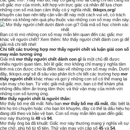
về giấc mơ của mình, kết hợp với trực giác cá nhân để lựa chọn
những con số mà bạn cảm thấy có ý nghĩa nhất.
tkkqxs.org/
khuyến cáo bạn nên tiếp cận vấn đề này một cách vui vẻ, có trách
nhiệm và không nên quá phụ thuộc vào những con số may mắn này.
Bạn có tò mò những con số may mắn liên quan đến các giấc mơ
khác về người chết? Xem thêm:
Mơ thấy người chết đánh con gì
để
giải mã chi tiết nhé!
Chi tiết các trường hợp mơ thấy người chết và luận giải con số
may mắn tương ứng
Giải mã
mơ thấy người chết đánh con gì
là một chủ đề được
nhiều người quan tâm, bởi lẽ giấc mơ không chỉ mang ý nghĩa tâm
linh mà còn được cho là điềm báo về những con số may mắn. Dưới
đây,
tkkqxs.org/
sẽ đi sâu vào phân tích chi tiết các trường hợp
mơ
thấy người chết
khác nhau và gợi ý những con số có thể mang lại
vận may cho bạn. Từ việc giải mã giấc mơ, bạn có thể khám phá
những điều tiềm ẩn trong tâm thức và thử vận may của mình với
những con số tương ứng.
Mơ thấy người chết là người thân:
Mơ thấy bố mẹ đã mất:
Nếu bạn
mơ thấy bố mẹ đã mất
, đặc biệt là
khi họ trò chuyện hoặc cho bạn lời khuyên, đây có thể là dấu hiệu họ
đang dõi theo và bảo vệ bạn. Con số may mắn liên quan đến giấc
mơ này thường là
49
và
94
.
Mơ thấy ông bà đã khuất:
Giấc mơ này thường mang ý nghĩa về sự
che chở, phù hộ từ tổ tiên. Thử vận may với cặp số
45
và
54
.