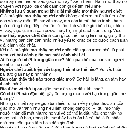
số may mắn nào ẩn sau giấc mơ này? Xem thêm:
Nằm mơ thấy nói
chuyện với người đã chết đánh con gì
để tìm hiểu nhé!
Những lưu ý quan trọng khi giải mã giấc mơ thấy người chết
Giải mã giấc
mơ thấy người chết
không chỉ đơn thuần là tìm kiếm
con số may mắn để thử vận may, mà còn là một hành trình khám
phá những thông điệp tiềm ẩn từ tâm linh và thế giới bên kia; chính
vì vậy, việc giải mã cần được thực hiện một cách cẩn trọng. Việc
mơ thấy người chết đánh con gì
có thể mang lại những gợi ý thú
vị, nhưng bạn cần cân nhắc nhiều yếu tố khác để có được cách luận
giải chính xác nhất.
Khi giải mã giấc
mơ thấy người chết
, điều quan trọng nhất là phải
xem xét bối cảnh giấc mơ một cách chi tiết.
Ai là người chết trong giấc mơ?
Mối quan hệ của bạn với người
đó như thế nào?
Người chết xuất hiện với trạng thái như thế nào?
Vui vẻ, buồn
bã, tức giận hay bình thản?
Bạn cảm thấy thế nào trong giấc mơ?
Sợ hãi, lo lắng, an tâm hay
thanh thản?
Địa điểm và thời gian
giấc mơ diễn ra ở đâu, khi nào?
Có chi tiết nào đặc biệt
gây ấn tượng mạnh với bạn trong giấc mơ
không?
Những chi tiết này sẽ giúp bạn hiểu rõ hơn về ý nghĩa thực sự của
giấc mơ và tránh những hiểu lầm không đáng có. Ví dụ, mơ thấy
người thân đã mất nhưng họ vui vẻ có thể là dấu hiệu cho thấy họ
đang phù hộ bạn, trong khi mơ thấy họ buồn bã có thể là lời nhắc
nhở bạn cần quan tâm hơn đến gia đình.
Ngoài ra, bạn cũng cần lưu ý đến
tâm trạng và hoàn cảnh cá nhân