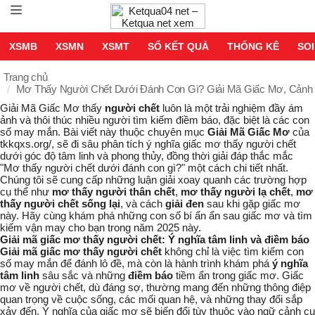
XSMB
XSMN
XSMT
SỔ KẾT QUẢ
THỐNG KÊ
SOI
Trang chủ
Mơ Thấy Người Chết Dưới Đánh Con Gì? Giải Mã Giấc Mơ, Cảnh
Giải Mã Giấc Mơ
thấy
người chết
luôn là một trải nghiệm đầy ám
ảnh và thôi thúc nhiều người tìm kiếm điềm báo, đặc biệt là các con
số may mắn. Bài viết này thuộc chuyên mục
Giải Mã Giấc Mơ
của
tkkqxs.org/, sẽ đi sâu phân tích ý nghĩa giấc mơ thấy người chết
dưới góc độ tâm linh và phong thủy, đồng thời giải đáp thắc mắc
"
Mơ thấy người chết dưới đánh con gì?
" một cách chi tiết nhất.
Chúng tôi sẽ cung cấp những luận giải xoay quanh các trường hợp
cụ thể như
mơ thấy người thân chết
,
mơ thấy người lạ chết
,
mơ
thấy người chết sống lại
, và cách
giải đen
sau khi gặp giấc mơ
này. Hãy cùng khám phá những con số bí ẩn ẩn sau giấc mơ và tìm
kiếm vận may cho bạn trong năm 2025 này.
Giải mã giấc mơ thấy người chết: Ý nghĩa tâm linh và điềm báo
Giải mã giấc mơ thấy người chết
không chỉ là việc tìm kiếm con
số may mắn để đánh lô đề, mà còn là hành trình khám phá
ý nghĩa
tâm linh
sâu sắc và những
điềm báo
tiềm ẩn trong giấc mơ. Giấc
mơ về người chết, dù đáng sợ, thường mang đến những thông điệp
quan trọng về cuộc sống, các mối quan hệ, và những thay đổi sắp
xảy đến. Ý nghĩa của giấc mơ sẽ biến đổi tùy thuộc vào ngữ cảnh cụ