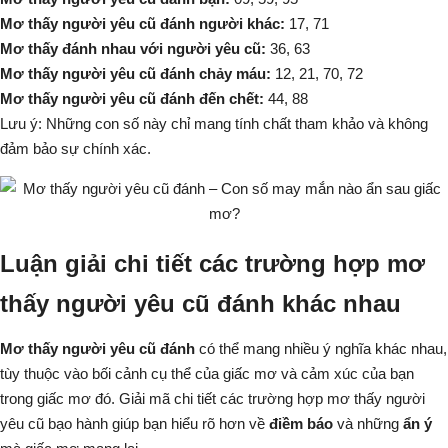
Mơ thấy người yêu cũ đánh người khác:
17, 71
Mơ thấy đánh nhau với người yêu cũ:
36, 63
Mơ thấy người yêu cũ đánh chảy máu:
12, 21, 70, 72
Mơ thấy người yêu cũ đánh đến chết:
44, 88
Lưu ý: Những con số này chỉ mang tính chất tham khảo và không
đảm bảo sự chính xác.
Luận giải chi tiết các trường hợp mơ
thấy người yêu cũ đánh khác nhau
Mơ thấy người yêu cũ đánh
có thể mang nhiều ý nghĩa khác nhau,
tùy thuộc vào bối cảnh cụ thể của giấc mơ và cảm xúc của bạn
trong giấc mơ đó. Giải mã chi tiết các trường hợp mơ thấy người
yêu cũ bạo hành giúp bạn hiểu rõ hơn về
điềm báo
và những
ẩn ý