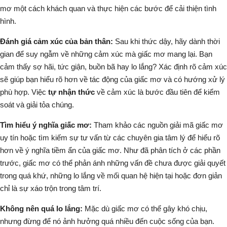
mơ một cách khách quan và thực hiện các bước để cải thiện tình
hình.
Đánh giá cảm xúc của bản thân:
Sau khi thức dậy, hãy dành thời
gian để suy ngẫm về những cảm xúc mà giấc mơ mang lại. Bạn
cảm thấy sợ hãi, tức giận, buồn bã hay lo lắng? Xác định rõ cảm xúc
sẽ giúp bạn hiểu rõ hơn về tác động của giấc mơ và có hướng xử lý
phù hợp. Việc
tự nhận thức
về cảm xúc là bước đầu tiên để kiểm
soát và giải tỏa chúng.
Tìm hiểu ý nghĩa giấc mơ:
Tham khảo các nguồn giải mã giấc mơ
uy tín hoặc tìm kiếm sự tư vấn từ các chuyên gia tâm lý để hiểu rõ
hơn về ý nghĩa tiềm ẩn của giấc mơ. Như đã phân tích ở các phần
trước, giấc mơ có thể phản ánh những vấn đề chưa được giải quyết
trong quá khứ, những lo lắng về mối quan hệ hiện tại hoặc đơn giản
chỉ là sự xáo trộn trong tâm trí.
Không nên quá lo lắng:
Mặc dù giấc mơ có thể gây khó chịu,
nhưng đừng để nó ảnh hưởng quá nhiều đến cuộc sống của bạn.