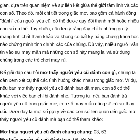
gian, dựa trên quan niệm về sự liên kết giữa thế giới tâm linh và các
con số. Theo đó, mỗi chi tiết trong giấc mơ, bao gồm cả hành động
"đánh" của người yêu cũ, có thể được quy đổi thành một hoặc nhiều
con số cụ thể. Tuy nhiên, cần lưu ý rằng đây chỉ là những gợi ý
mang tính chất tham khảo và không có bất kỳ bằng chứng khoa học
nào chứng minh tính chính xác của chúng. Dù vậy, nhiều người vẫn
tin vào sự may mắn mà những con số này mang lại và sử dụng
chúng trong các trò chơi may rủi.
Để giải đáp câu hỏi
mơ thấy người yêu cũ đánh con gì
, chúng ta
cần xem xét cụ thể các tình huống khác nhau trong giấc mơ. Ví dụ,
nếu bạn mơ thấy người yêu cũ đánh bạn dã man, con số có thể
khác với việc bạn chỉ bị đánh nhẹ. Tương tự, nếu bạn đánh trả
người yêu cũ trong giấc mơ, con số may mắn cũng sẽ có sự thay
đổi. Dưới đây là một số gợi ý về các con số liên quan đến giấc mơ
thấy người yêu cũ đánh mà bạn có thể tham khảo:
Mơ thấy người yêu cũ đánh chung chung:
03, 63
Mơ thấy người yêu cũ đánh bạn:
09, 59, 95