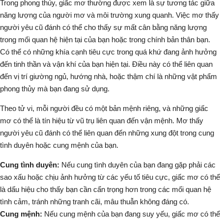
Trong phong thủy, giấc mơ thường được xem là sự tương tác giữa
năng lượng của người mơ và môi trường xung quanh. Việc mơ thấy
người yêu cũ đánh có thể cho thấy sự mất cân bằng năng lượng
trong mối quan hệ hiện tại của bạn hoặc trong chính bản thân bạn.
Có thể có những
khía cạnh tiêu cực
trong quá khứ đang ảnh hưởng
đến
tinh thần và vận khí
của bạn hiện tại. Điều này có thể liên quan
đến vị trí giường ngủ, hướng nhà, hoặc thậm chí là những vật phẩm
phong thủy mà bạn đang sử dụng.
Theo tử vi, mỗi người đều có một bản mệnh riêng, và những giấc
mơ có thể là
tín hiệu
từ vũ trụ liên quan đến vận mệnh. Mơ thấy
người yêu cũ đánh có thể liên quan đến những xung đột trong
cung
tình duyên
hoặc
cung mệnh
của bạn.
Cung tình duyên:
Nếu cung tình duyên của bạn đang gặp phải các
sao xấu hoặc chịu ảnh hưởng từ các yếu tố tiêu cực, giấc mơ có thể
là dấu hiệu cho thấy bạn cần cẩn trọng hơn trong các mối quan hệ
tình cảm, tránh những tranh cãi, mâu thuẫn không đáng có.
Cung mệnh:
Nếu cung mệnh của bạn đang suy yếu, giấc mơ có thể