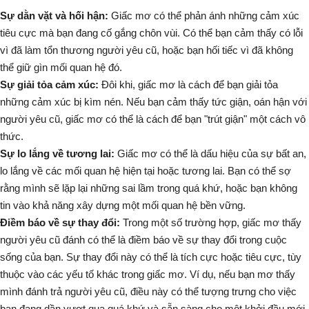
Sự dằn vặt và hối hận:
Giấc mơ có thể phản ánh những cảm xúc
tiêu cực mà bạn đang cố gắng chôn vùi. Có thể bạn cảm thấy có lỗi
vì đã làm tổn thương người yêu cũ, hoặc bạn hối tiếc vì đã không
thể giữ gìn mối quan hệ đó.
Sự giải tỏa cảm xúc:
Đôi khi, giấc mơ là cách để bạn giải tỏa
những cảm xúc bị kìm nén. Nếu bạn cảm thấy tức giận, oán hận với
người yêu cũ, giấc mơ có thể là cách để bạn "trút giận" một cách vô
thức.
Sự lo lắng về tương lai:
Giấc mơ có thể là dấu hiệu của sự bất an,
lo lắng về các mối quan hệ hiện tại hoặc tương lai. Bạn có thể sợ
rằng mình sẽ lặp lại những sai lầm trong quá khứ, hoặc bạn không
tin vào khả năng xây dựng một mối quan hệ bền vững.
Điềm báo về sự thay đổi:
Trong một số trường hợp, giấc mơ thấy
người yêu cũ đánh có thể là điềm báo về sự thay đổi trong cuộc
sống của bạn. Sự thay đổi này có thể là tích cực hoặc tiêu cực, tùy
thuộc vào các yếu tố khác trong giấc mơ. Ví dụ, nếu bạn mơ thấy
mình đánh trả người yêu cũ, điều này có thể tượng trưng cho việc
bạn đang dần vượt qua quá khứ và sẵn sàng cho một khởi đầu mới.