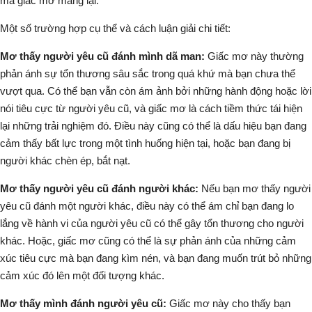
mà giấc mơ mang lại.
Một số trường hợp cụ thể và cách luận giải chi tiết:
Mơ thấy người yêu cũ đánh mình dã man:
Giấc mơ này thường
phản ánh sự tổn thương sâu sắc trong quá khứ mà bạn chưa thể
vượt qua. Có thể bạn vẫn còn ám ảnh bởi những hành động hoặc lời
nói tiêu cực từ người yêu cũ, và giấc mơ là cách tiềm thức tái hiện
lại những trải nghiệm đó. Điều này cũng có thể là dấu hiệu bạn đang
cảm thấy bất lực trong một tình huống hiện tại, hoặc bạn đang bị
người khác chèn ép, bắt nạt.
Mơ thấy người yêu cũ đánh người khác:
Nếu bạn mơ thấy người
yêu cũ đánh một người khác, điều này có thể ám chỉ bạn đang lo
lắng về hành vi của người yêu cũ có thể gây tổn thương cho người
khác. Hoặc, giấc mơ cũng có thể là sự phản ánh của những cảm
xúc tiêu cực mà bạn đang kìm nén, và bạn đang muốn trút bỏ những
cảm xúc đó lên một đối tượng khác.
Mơ thấy mình đánh người yêu cũ:
Giấc mơ này cho thấy bạn