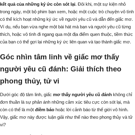
kết quả của những ký ức còn sót lại
. Đôi khi, một sự kiện nhỏ
trong ngày, một bộ phim bạn xem, hoặc một cuộc trò chuyện vô tình
có thể kích hoạt những ký ức về người yêu cũ và dẫn đến giấc mơ.
Ví dụ, nếu bạn vừa nghe một bài hát mà bạn và người yêu cũ từng
thích, hoặc vô tình đi ngang qua một địa điểm quen thuộc, tiềm thức
của bạn có thể gợi lại những ký ức liên quan và tạo thành giấc mơ.
Góc nhìn tâm linh về giấc mơ thấy
người yêu cũ đánh: Giải thích theo
phong thủy, tử vi
Dưới góc độ tâm linh, giấc
mơ thấy người yêu cũ đánh
không chỉ
đơn thuần là sự phản ánh những cảm xúc tiêu cực còn sót lại, mà
còn có thể là một
điềm báo
hoặc lời cảnh báo từ thế giới vô hình.
Vậy, giấc mơ này được luận giải như thế nào theo phong thủy và tử
vi?