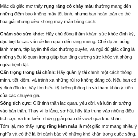
Mặc dù giấc mơ thấy
rụng răng có chảy máu
thường mang đến
những điềm báo không mấy tốt lành, nhưng bạn hoàn toàn có thể
hóa giải những điều không may mắn bằng cách:
Chăm sóc sức khỏe:
Hãy chủ động thăm khám sức khỏe định kỳ,
đặc biệt là các vấn đề liên quan đến răng miệng. Chế độ ăn uống
lành mạnh, tập luyện thể dục thường xuyên, và ngủ đủ giấc cũng là
những yếu tố quan trọng giúp bạn tăng cường sức khỏe và phòng
ngừa bệnh tật.
Cẩn trọng trong tài chính:
Hãy quản lý tài chính một cách thông
minh, tiết kiệm, và tránh xa những rủi ro không đáng có. Nếu bạn có
ý định đầu tư, hãy tìm hiểu kỹ lưỡng thông tin và tham khảo ý kiến
của các chuyên gia.
Sống tích cực:
Giữ tinh thần lạc quan, yêu đời, và luôn tin tưởng
vào bản thân. Thay vì lo lắng, sợ hãi, hãy tập trung vào những điều
tích cực và tìm kiếm những giải pháp để vượt qua khó khăn.
Tóm lại, mơ thấy
rụng răng kèm máu
là một giấc mơ mang nhiều ý
nghĩa và có thể là lời cảnh báo về những khó khăn trong cuộc sống.