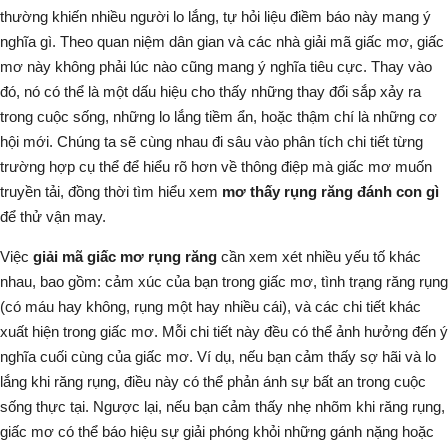
thường khiến nhiều người lo lắng, tự hỏi liệu điềm báo này mang ý
nghĩa gì. Theo quan niệm dân gian và các nhà giải mã giấc mơ, giấc
mơ này không phải lúc nào cũng mang ý nghĩa tiêu cực. Thay vào
đó, nó có thể là một dấu hiệu cho thấy những thay đổi sắp xảy ra
trong cuộc sống, những lo lắng tiềm ẩn, hoặc thậm chí là những cơ
hội mới. Chúng ta sẽ cùng nhau đi sâu vào phân tích chi tiết từng
trường hợp cụ thể để hiểu rõ hơn về thông điệp mà giấc mơ muốn
truyền tải, đồng thời tìm hiểu xem
mơ thấy rụng răng đánh con gì
để thử vận may.
Việc
giải mã giấc mơ rụng răng
cần xem xét nhiều yếu tố khác
nhau, bao gồm: cảm xúc của bạn trong giấc mơ, tình trạng răng rụng
(có máu hay không, rụng một hay nhiều cái), và các chi tiết khác
xuất hiện trong giấc mơ. Mỗi chi tiết này đều có thể ảnh hưởng đến ý
nghĩa cuối cùng của giấc mơ. Ví dụ, nếu bạn cảm thấy sợ hãi và lo
lắng khi răng rụng, điều này có thể phản ánh sự bất an trong cuộc
sống thực tại. Ngược lại, nếu bạn cảm thấy nhẹ nhõm khi răng rụng,
giấc mơ có thể báo hiệu sự giải phóng khỏi những gánh nặng hoặc