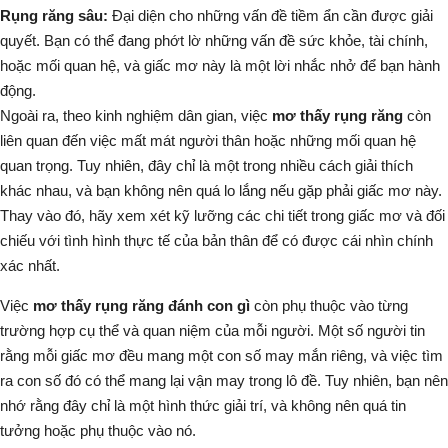
Rụng răng sâu:
Đại diện cho những vấn đề tiềm ẩn cần được giải
quyết. Bạn có thể đang phớt lờ những vấn đề sức khỏe, tài chính,
hoặc mối quan hệ, và giấc mơ này là một lời nhắc nhở để bạn hành
động.
Ngoài ra, theo kinh nghiệm dân gian, việc
mơ thấy rụng răng
còn
liên quan đến việc mất mát người thân hoặc những mối quan hệ
quan trọng. Tuy nhiên, đây chỉ là một trong nhiều cách giải thích
khác nhau, và bạn không nên quá lo lắng nếu gặp phải giấc mơ này.
Thay vào đó, hãy xem xét kỹ lưỡng các chi tiết trong giấc mơ và đối
chiếu với tình hình thực tế của bản thân để có được cái nhìn chính
xác nhất.
Việc
mơ thấy rụng răng đánh con gì
còn phụ thuộc vào từng
trường hợp cụ thể và quan niệm của mỗi người. Một số người tin
rằng mỗi giấc mơ đều mang một con số may mắn riêng, và việc tìm
ra con số đó có thể mang lại vận may trong lô đề. Tuy nhiên, bạn nên
nhớ rằng đây chỉ là một hình thức giải trí, và không nên quá tin
tưởng hoặc phụ thuộc vào nó.