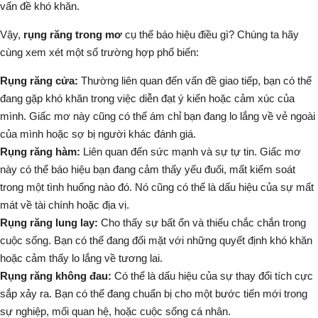
vấn đề khó khăn.
Vậy,
rụng răng trong mơ
cụ thể báo hiệu điều gì? Chúng ta hãy
cùng xem xét một số trường hợp phổ biến:
Rụng răng cửa:
Thường liên quan đến vấn đề giao tiếp, bạn có thể
đang gặp khó khăn trong việc diễn đạt ý kiến hoặc cảm xúc của
mình. Giấc mơ này cũng có thể ám chỉ bạn đang lo lắng về vẻ ngoài
của mình hoặc sợ bị người khác đánh giá.
Rụng răng hàm:
Liên quan đến sức mạnh và sự tự tin. Giấc mơ
này có thể báo hiệu bạn đang cảm thấy yếu đuối, mất kiểm soát
trong một tình huống nào đó. Nó cũng có thể là dấu hiệu của sự mất
mát về tài chính hoặc địa vị.
Rụng răng lung lay:
Cho thấy sự bất ổn và thiếu chắc chắn trong
cuộc sống. Bạn có thể đang đối mặt với những quyết định khó khăn
hoặc cảm thấy lo lắng về tương lai.
Rụng răng không đau:
Có thể là dấu hiệu của sự thay đổi tích cực
sắp xảy ra. Bạn có thể đang chuẩn bị cho một bước tiến mới trong
sự nghiệp, mối quan hệ, hoặc cuộc sống cá nhân.