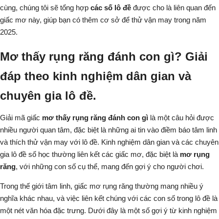
cùng, chúng tôi sẽ tổng hợp
các số lô đề
được cho là liên quan đến
giấc mơ này, giúp bạn có thêm cơ sở để thử vận may trong năm
2025.
Mơ thấy rụng răng đánh con gì? Giải
đáp theo kinh nghiệm dân gian và
chuyên gia lô đề.
Giải mã giấc
mơ thấy rụng răng đánh con gì
là một câu hỏi được
nhiều người quan tâm, đặc biệt là những ai tin vào điềm báo tâm linh
và thích thử vận may với lô đề. Kinh nghiệm dân gian và các chuyên
gia lô đề số học thường liên kết các giấc mơ, đặc biệt là
mơ rụng
răng
, với những con số cụ thể, mang đến gợi ý cho người chơi.
Trong thế giới tâm linh, giấc mơ rụng răng thường mang nhiều ý
nghĩa khác nhau, và việc liên kết chúng với các con số trong lô đề là
một nét văn hóa đặc trưng. Dưới đây là một số gợi ý từ kinh nghiệm