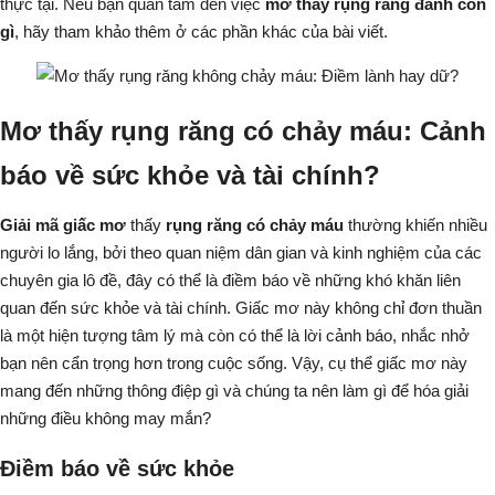
thực tại. Nếu bạn quan tâm đến việc
mơ thấy rụng răng đánh con
gì
, hãy tham khảo thêm ở các phần khác của bài viết.
Mơ thấy rụng răng có chảy máu: Cảnh
báo về sức khỏe và tài chính?
Giải mã giấc mơ
thấy
rụng răng có chảy máu
thường khiến nhiều
người lo lắng, bởi theo quan niệm dân gian và kinh nghiệm của các
chuyên gia lô đề, đây có thể là điềm báo về những khó khăn liên
quan đến sức khỏe và tài chính. Giấc mơ này không chỉ đơn thuần
là một hiện tượng tâm lý mà còn có thể là lời cảnh báo, nhắc nhở
bạn nên cẩn trọng hơn trong cuộc sống. Vậy, cụ thể giấc mơ này
mang đến những thông điệp gì và chúng ta nên làm gì để hóa giải
những điều không may mắn?
Điềm báo về sức khỏe