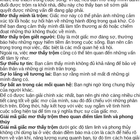
đuổi được trộm ra khỏi nhà, điều này cho thấy bạn sẽ sớm giải
quyết được những vấn đề đang gặp phải.
Mơ thấy mình là trộm:
Giấc mơ này có thể phản ánh những cảm
xúc tội lỗi hoặc sự hối hận về những hành động trong quá khứ. Có
thể bạn đang cảm thấy mình đã làm tổn thương ai đó hoặc chiếm
đoạt những thứ không thuộc về mình.
Mơ thấy trộm giết người:
Đây là một giấc mơ đáng sợ, thường
báo hiệu những nguy hiểm tiềm ẩn trong cuộc sống. Bạn nên cẩn
trọng trong mọi việc, đặc biệt là các mối quan hệ xã hội.
Ngoài ra, việc
mơ thấy trộm
cũng có thể liên quan đến những vấn
đề tâm lý như:
Sự thiếu tự tin:
Bạn cảm thấy mình không đủ khả năng để bảo vệ
bản thân và những gì mình trân trọng.
Sự lo lắng về tương lai:
Bạn sợ rằng mình sẽ mất đi những gì
mình đang có.
Sự bất an trong các mối quan hệ:
Bạn nghi ngờ lòng chung thủy
của người khác.
Để có được luận giải chính xác nhất, bạn nên ghi nhớ càng nhiều chi
tiết càng tốt về giấc mơ của mình, sau đó đối chiếu với những phân
tích trên. Đồng thời, hãy kết hợp với việc suy ngẫm về tình hình
cuộc sống hiện tại để tìm ra ý nghĩa thực sự của giấc mơ.
Giải mã giấc mơ thấy trộm theo quan điểm tâm linh và phong
thủy
Giải mã giấc mơ thấy trộm
dưới góc độ tâm linh và phong thủy
không chỉ dừng lại ở việc đoán điềm báo mà còn là cách để hiểu rõ
hơn về vận khí, năng lượng xung quanh bạn, từ đó tìm cách hóa giải