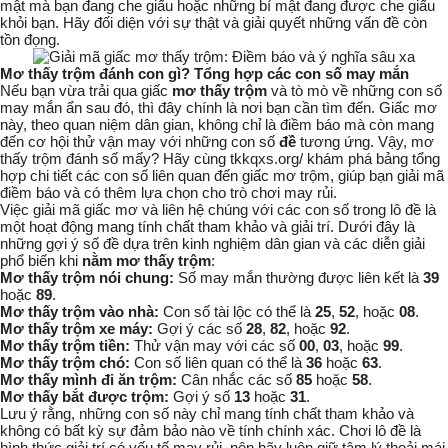
mật mà bạn đang che giấu hoặc những bí mật đang được che giấu
khỏi bạn. Hãy đối diện với sự thật và giải quyết những vấn đề còn
tồn đọng.
Mơ thấy trộm đánh con gì? Tổng hợp các con số may mắn
Nếu bạn vừa trải qua giấc
mơ thấy trộm
và tò mò về những con số
may mắn ẩn sau đó, thì đây chính là nơi bạn cần tìm đến. Giấc mơ
này, theo quan niệm dân gian, không chỉ là điềm báo mà còn mang
đến cơ hội thử vận may với những con số
đề
tương ứng. Vậy,
mơ
thấy trộm đánh số mấy
? Hãy cùng tkkqxs.org/ khám phá bảng tổng
hợp chi tiết các con số liên quan đến giấc mơ trộm, giúp bạn giải mã
điềm báo và có thêm lựa chọn cho trò chơi may rủi.
Việc giải mã giấc mơ và liên hệ chúng với các con số trong lô đề là
một hoạt động mang tính chất tham khảo và giải trí. Dưới đây là
những gợi ý số đề dựa trên kinh nghiệm dân gian và các diễn giải
phổ biến khi
nằm mơ thấy trộm
:
Mơ thấy trộm nói chung:
Số may mắn thường được liên kết là
39
hoặc
89
.
Mơ thấy trộm vào nhà:
Con số tài lộc có thể là
25
,
52
, hoặc
08
.
Mơ thấy trộm xe máy:
Gợi ý các số
28
,
82
, hoặc
92
.
Mơ thấy trộm tiền:
Thử vận may với các số
00
,
03
, hoặc
99
.
Mơ thấy trộm chó:
Con số liên quan có thể là
36
hoặc
63
.
Mơ thấy mình đi ăn trộm:
Cân nhắc các số
85
hoặc
58
.
Mơ thấy bắt được trộm:
Gợi ý số
13
hoặc
31
.
Lưu ý rằng, những con số này chỉ mang tính chất tham khảo và
không có bất kỳ sự đảm bảo nào về tính chính xác. Chơi lô đề là
hình thức giải trí có yếu tố may rủi, nên hãy luôn giữ tâm lý thoải mái