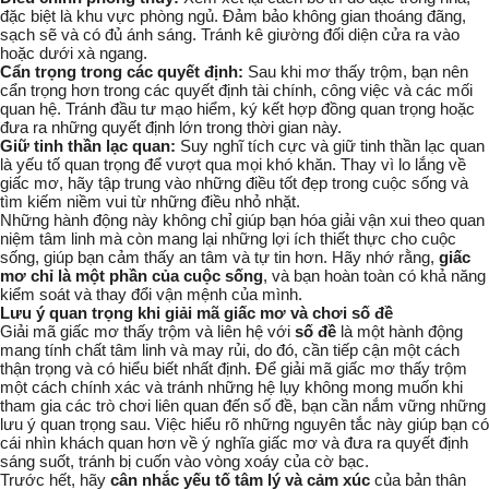
đặc biệt là khu vực phòng ngủ. Đảm bảo không gian thoáng đãng,
sạch sẽ và có đủ ánh sáng. Tránh kê giường đối diện cửa ra vào
hoặc dưới xà ngang.
Cẩn trọng trong các quyết định:
Sau khi mơ thấy trộm, bạn nên
cẩn trọng hơn trong các quyết định tài chính, công việc và các mối
quan hệ. Tránh đầu tư mạo hiểm, ký kết hợp đồng quan trọng hoặc
đưa ra những quyết định lớn trong thời gian này.
Giữ tinh thần lạc quan:
Suy nghĩ tích cực và giữ tinh thần lạc quan
là yếu tố quan trọng để vượt qua mọi khó khăn. Thay vì lo lắng về
giấc mơ, hãy tập trung vào những điều tốt đẹp trong cuộc sống và
tìm kiếm niềm vui từ những điều nhỏ nhặt.
Những hành động này không chỉ giúp bạn hóa giải vận xui theo quan
niệm tâm linh mà còn mang lại những lợi ích thiết thực cho cuộc
sống, giúp bạn cảm thấy an tâm và tự tin hơn. Hãy nhớ rằng,
giấc
mơ chỉ là một phần của cuộc sống
, và bạn hoàn toàn có khả năng
kiểm soát và thay đổi vận mệnh của mình.
Lưu ý quan trọng khi giải mã giấc mơ và chơi số đề
Giải mã giấc mơ thấy trộm và liên hệ với
số đề
là một hành động
mang tính chất tâm linh và may rủi, do đó, cần tiếp cận một cách
thận trọng và có hiểu biết nhất định. Để giải mã giấc mơ
thấy trộm
một cách chính xác và tránh những hệ lụy không mong muốn khi
tham gia các trò chơi liên quan đến
số đề
, bạn cần nắm vững những
lưu ý quan trọng sau. Việc hiểu rõ những nguyên tắc này giúp bạn có
cái nhìn khách quan hơn về ý nghĩa giấc mơ và đưa ra quyết định
sáng suốt, tránh bị cuốn vào vòng xoáy của
cờ bạc
.
Trước hết, hãy
cân nhắc yếu tố tâm lý và cảm xúc
của bản thân