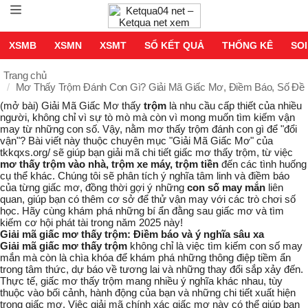
XSMB
XSMN
XSMT
SỔ KẾT QUẢ
THỐNG KÊ
SOI
Trang chủ
Mơ Thấy Trộm Đánh Con Gì? Giải Mã Giấc Mơ, Điềm Báo, Số Đ
(mở bài)
Giải Mã Giấc Mơ
thấy
trộm
là nhu cầu cấp thiết của nhiều
người, không chỉ vì sự tò mò mà còn vì mong muốn tìm kiếm vận
may từ những con số. Vậy, nằm mơ thấy trộm đánh con gì để "đổi
vận"? Bài viết này thuộc chuyên mục "Giải Mã Giấc Mơ" của
tkkqxs.org/ sẽ giúp bạn giải mã chi tiết giấc mơ thấy trộm, từ việc
mơ thấy trộm vào nhà, trộm xe máy, trộm tiền
đến các tình huống
cụ thể khác. Chúng tôi sẽ phân tích ý nghĩa tâm linh và điềm báo
của từng giấc mơ, đồng thời gợi ý những
con số may mắn
liên
quan, giúp bạn có thêm cơ sở để thử vận may với các trò chơi số
học. Hãy cùng khám phá những bí ẩn đằng sau giấc mơ và tìm
kiếm cơ hội phát tài trong năm 2025 này!
Giải mã giấc mơ thấy trộm: Điềm báo và ý nghĩa sâu xa
Giải mã giấc mơ thấy trộm
không chỉ là việc tìm kiếm con số may
mắn mà còn là chìa khóa để khám phá những thông điệp tiềm ẩn
trong tâm thức, dự báo về tương lai và những thay đổi sắp xảy đến.
Thực tế, giấc mơ thấy trộm mang nhiều ý nghĩa khác nhau, tùy
thuộc vào bối cảnh, hành động của bạn và những chi tiết xuất hiện
trong giấc mơ. Việc giải mã chính xác giấc mơ này có thể giúp bạn