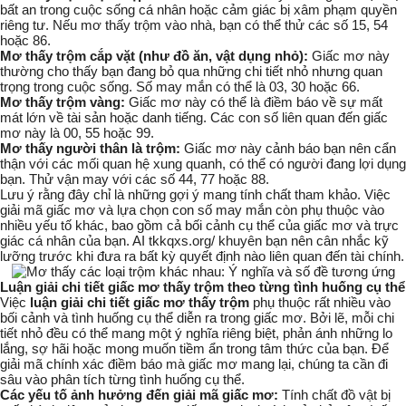
bất an trong cuộc sống cá nhân hoặc cảm giác bị xâm phạm quyền
riêng tư. Nếu mơ thấy trộm vào nhà, bạn có thể thử các số
15, 54
hoặc 86
.
Mơ thấy trộm cắp vặt (như đồ ăn, vật dụng nhỏ):
Giấc mơ này
thường cho thấy bạn đang bỏ qua những chi tiết nhỏ nhưng quan
trọng trong cuộc sống. Số may mắn có thể là
03, 30 hoặc 66
.
Mơ thấy trộm vàng:
Giấc mơ này có thể là điềm báo về sự mất
mát lớn về tài sản hoặc danh tiếng. Các con số liên quan đến giấc
mơ này là
00, 55 hoặc 99
.
Mơ thấy người thân là trộm:
Giấc mơ này cảnh báo bạn nên cẩn
thận với các mối quan hệ xung quanh, có thể có người đang lợi dụng
bạn. Thử vận may với các số
44, 77 hoặc 88
.
Lưu ý rằng đây chỉ là những gợi ý mang tính chất tham khảo. Việc
giải mã giấc mơ và lựa chọn con số may mắn còn phụ thuộc vào
nhiều yếu tố khác, bao gồm cả bối cảnh cụ thể của giấc mơ và trực
giác cá nhân của bạn. AI tkkqxs.org/ khuyên bạn nên cân nhắc kỹ
lưỡng trước khi đưa ra bất kỳ quyết định nào liên quan đến tài chính.
Luận giải chi tiết giấc mơ thấy trộm theo từng tình huống cụ thể
Việc
luận giải chi tiết giấc mơ thấy trộm
phụ thuộc rất nhiều vào
bối cảnh và tình huống cụ thể diễn ra trong giấc mơ. Bởi lẽ, mỗi chi
tiết nhỏ đều có thể mang một ý nghĩa riêng biệt, phản ánh những lo
lắng, sợ hãi hoặc mong muốn tiềm ẩn trong tâm thức của bạn. Để
giải mã chính xác điềm báo mà giấc mơ mang lại, chúng ta cần đi
sâu vào phân tích từng tình huống cụ thể.
Các yếu tố ảnh hưởng đến giải mã giấc mơ:
Tính chất đồ vật bị