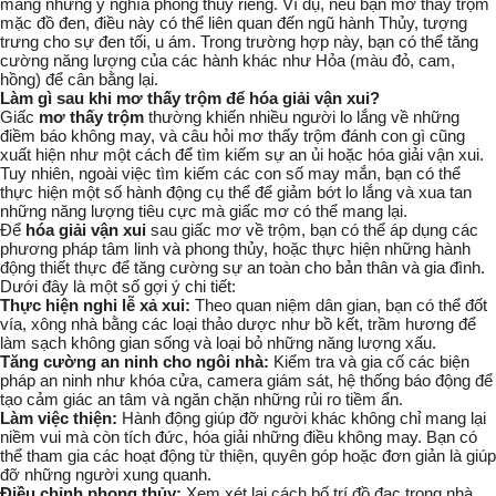
mang những ý nghĩa phong thủy riêng. Ví dụ, nếu bạn mơ thấy trộm
mặc đồ đen, điều này có thể liên quan đến
ngũ hành Thủy
, tượng
trưng cho sự đen tối, u ám. Trong trường hợp này, bạn có thể tăng
cường năng lượng của các hành khác như
Hỏa
(màu đỏ, cam,
hồng) để cân bằng lại.
Làm gì sau khi mơ thấy trộm để hóa giải vận xui?
Giấc
mơ thấy trộm
thường khiến nhiều người lo lắng về những
điềm báo không may, và câu hỏi
mơ thấy trộm đánh con gì
cũng
xuất hiện như một cách để tìm kiếm sự an ủi hoặc hóa giải vận xui.
Tuy nhiên, ngoài việc tìm kiếm các con số may mắn, bạn có thể
thực hiện một số hành động cụ thể để giảm bớt lo lắng và xua tan
những năng lượng tiêu cực mà giấc mơ có thể mang lại.
Để
hóa giải vận xui
sau giấc mơ về trộm, bạn có thể áp dụng các
phương pháp tâm linh và phong thủy, hoặc thực hiện những hành
động thiết thực để tăng cường sự an toàn cho bản thân và gia đình.
Dưới đây là một số gợi ý chi tiết:
Thực hiện nghi lễ xả xui:
Theo quan niệm dân gian, bạn có thể đốt
vía, xông nhà bằng các loại thảo dược như bồ kết, trầm hương để
làm sạch không gian sống và loại bỏ những năng lượng xấu.
Tăng cường an ninh cho ngôi nhà:
Kiểm tra và gia cố các biện
pháp an ninh như khóa cửa, camera giám sát, hệ thống báo động để
tạo cảm giác an tâm và ngăn chặn những rủi ro tiềm ẩn.
Làm việc thiện:
Hành động giúp đỡ người khác không chỉ mang lại
niềm vui mà còn tích đức, hóa giải những điều không may. Bạn có
thể tham gia các hoạt động từ thiện, quyên góp hoặc đơn giản là giúp
đỡ những người xung quanh.
Điều chỉnh phong thủy:
Xem xét lại cách bố trí đồ đạc trong nhà,