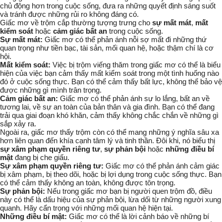
chủ động hơn trong cuộc sống, đưa ra những quyết định sáng suốt
và tránh được những rủi ro không đáng có.
Giấc mơ về trộm cắp thường tượng trưng cho
sự mất mát
,
mất
kiểm soát
hoặc
cảm giác bất an
trong cuộc sống.
Sự mất mát:
Giấc mơ có thể phản ánh nỗi sợ mất đi những thứ
quan trọng như tiền bạc, tài sản, mối quan hệ, hoặc thậm chí là cơ
hội.
Mất kiểm soát:
Việc bị trộm viếng thăm trong giấc mơ có thể là biểu
hiện của việc bạn cảm thấy mất kiểm soát trong một tình huống nào
đó ở cuộc sống thực. Bạn có thể cảm thấy bất lực, không thể bảo vệ
được những gì mình trân trọng.
Cảm giác bất an:
Giấc mơ có thể phản ánh sự lo lắng, bất an về
tương lai, về sự an toàn của bản thân và gia đình. Bạn có thể đang
trải qua giai đoạn khó khăn, cảm thấy không chắc chắn về những gì
sắp xảy ra.
Ngoài ra, giấc mơ thấy trộm còn có thể mang những ý nghĩa sâu xa
hơn liên quan đến khía cạnh tâm lý và tinh thần. Đôi khi, nó biểu thị
sự xâm phạm quyền riêng tư
,
sự phản bội
hoặc
những điều bí
mật
đang bị che giấu.
Sự xâm phạm quyền riêng tư:
Giấc mơ có thể phản ánh cảm giác
bị xâm phạm, bị theo dõi, hoặc bị lợi dụng trong cuộc sống thực. Bạn
có thể cảm thấy không an toàn, không được tôn trọng.
Sự phản bội:
Nếu trong giấc mơ bạn bị người quen trộm đồ, điều
này có thể là dấu hiệu của sự phản bội, lừa dối từ những người xung
quanh. Hãy cẩn trọng với những mối quan hệ hiện tại.
Những điều bí mật:
Giấc mơ có thể là lời cảnh báo về những bí