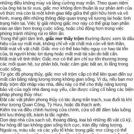
những điều không may và tăng cường may mắn. Theo quan niệm
của ông bà ta từ xưa, giấc mơ không đơn thuần là sự phản ánh của
vô thức mà còn là một kênh giao tiếp giữa thế giới hữu hình và vô
hình, mang đến những thông điệp quan trọng về tương lai hoặc tình
trạng hiện tại. Việc lý giải những giấc mơ này có thể giúp bạn phần
nào an tâm hơn trong cuộc sống, hoặc chủ động hơn trong việc
phòng tránh những rủi ro tiềm ẩn.
Trong thế giới tâm linh,
giấc mơ thấy trộm
thường được xem là dấu
hiệu của sự mất mát, không chỉ về vật chất mà còn về tinh thần.
Mất mát về vật chất
: Giấc mơ có thể báo hiệu nguy cơ hao tài tốn
của, bị người khác lợi dụng hoặc mất mát tài sản do bất cẩn.
Mất mát về tinh thần
: Giấc mơ có thể ám chỉ sự tổn thương trong
các mối quan hệ, sự phản bội, hoặc cảm giác bất an, lo lắng trong
cuộc sống.
Từ góc độ phong thủy, giấc mơ về trộm cắp có thể liên quan đến sự
mất cân bằng năng lượng trong không gian sống. Ví dụ, nếu bạn mơ
thấy trộm đột nhập vào nhà, điều này có thể cho thấy
năng lượng
bảo vệ
của ngôi nhà đang suy yếu, cần được củng cố bằng các biện
pháp phong thủy như:
Đặt các vật phẩm phong thủy có tác dụng trấn trạch, xua đuổi tà khí
như tượng Quan Công, Tỳ Hưu, hoặc đá thạch anh.
Kiểm tra và điều chỉnh hướng cửa chính, cửa sổ để đảm bảo luồng
khí lưu thông tốt, tránh bị tắc nghẽn.
Dọn dẹp nhà cửa sạch sẽ, thoáng đãng, loại bỏ những đồ vật cũ kỹ,
hư hỏng để tạo không gian sống tích cực, tràn đầy năng lượng.
Ngoài ra, màu sắc và các yếu tố khác trong giấc mơ cũng có thể