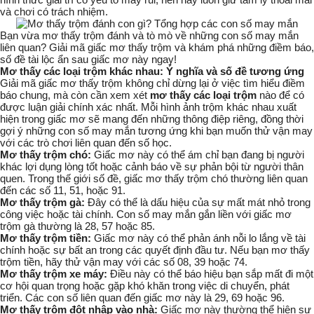
và chơi có trách nhiệm.
Bạn vừa mơ thấy trộm đánh và tò mò về những con số may mắn
liên quan?
Giải mã giấc mơ thấy trộm
và khám phá những điềm báo,
số đề tài lộc ẩn sau giấc mơ này ngay!
Mơ thấy các loại trộm khác nhau: Ý nghĩa và số đề tương ứng
Giải mã giấc mơ thấy trộm không chỉ dừng lại ở việc tìm hiểu điềm
báo chung, mà còn cần xem xét
mơ thấy các loại trộm
nào để có
được luận giải chính xác nhất. Mỗi hình ảnh trộm khác nhau xuất
hiện trong giấc mơ sẽ mang đến những thông điệp riêng, đồng thời
gợi ý những con số may mắn tương ứng khi bạn muốn thử vận may
với các trò chơi liên quan đến số học.
Mơ thấy trộm chó:
Giấc mơ này có thể ám chỉ bạn đang bị người
khác lợi dụng lòng tốt hoặc cảnh báo về sự phản bội từ người thân
quen. Trong thế giới số đề, giấc mơ thấy trộm chó thường liên quan
đến các số
11, 51, hoặc 91
.
Mơ thấy trộm gà:
Đây có thể là dấu hiệu của sự mất mát nhỏ trong
công việc hoặc tài chính. Con số may mắn gắn liền với giấc mơ
trộm gà thường là
28, 57 hoặc 85
.
Mơ thấy trộm tiền:
Giấc mơ này có thể phản ánh nỗi lo lắng về tài
chính hoặc sự bất an trong các quyết định đầu tư. Nếu bạn mơ thấy
trộm tiền, hãy thử vận may với các số
08, 39 hoặc 74
.
Mơ thấy trộm xe máy:
Điều này có thể báo hiệu bạn sắp mất đi một
cơ hội quan trọng hoặc gặp khó khăn trong việc di chuyển, phát
triển. Các con số liên quan đến giấc mơ này là
29, 69 hoặc 96
.
Mơ thấy trộm đột nhập vào nhà:
Giấc mơ này thường thể hiện sự