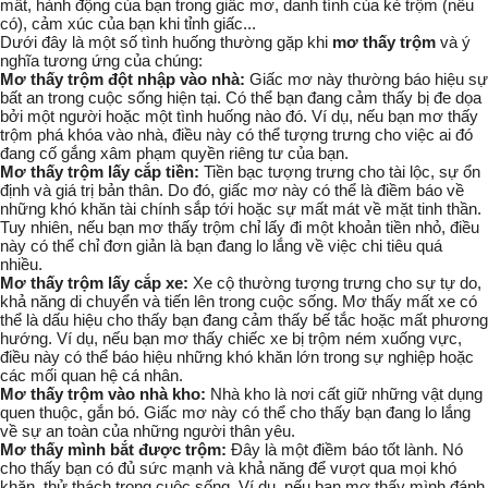
mất, hành động của bạn trong giấc mơ, danh tính của kẻ trộm (nếu
có), cảm xúc của bạn khi tỉnh giấc...
Dưới đây là một số tình huống thường gặp khi
mơ thấy trộm
và ý
nghĩa tương ứng của chúng:
Mơ thấy trộm đột nhập vào nhà:
Giấc mơ này thường báo hiệu sự
bất an trong cuộc sống hiện tại. Có thể bạn đang cảm thấy bị đe dọa
bởi một người hoặc một tình huống nào đó.
Ví dụ, nếu bạn mơ thấy
trộm phá khóa vào nhà, điều này có thể tượng trưng cho việc ai đó
đang cố gắng xâm phạm quyền riêng tư của bạn.
Mơ thấy trộm lấy cắp tiền:
Tiền bạc tượng trưng cho tài lộc, sự ổn
định và giá trị bản thân. Do đó, giấc mơ này có thể là điềm báo về
những khó khăn tài chính sắp tới hoặc sự mất mát về mặt tinh thần.
Tuy nhiên, nếu bạn mơ thấy trộm chỉ lấy đi một khoản tiền nhỏ, điều
này có thể chỉ đơn giản là bạn đang lo lắng về việc chi tiêu quá
nhiều.
Mơ thấy trộm lấy cắp xe:
Xe cộ thường tượng trưng cho sự tự do,
khả năng di chuyển và tiến lên trong cuộc sống. Mơ thấy mất xe có
thể là dấu hiệu cho thấy bạn đang cảm thấy bế tắc hoặc mất phương
hướng.
Ví dụ, nếu bạn mơ thấy chiếc xe bị trộm ném xuống vực,
điều này có thể báo hiệu những khó khăn lớn trong sự nghiệp hoặc
các mối quan hệ cá nhân.
Mơ thấy trộm vào nhà kho:
Nhà kho là nơi cất giữ những vật dụng
quen thuộc, gắn bó. Giấc mơ này có thể cho thấy bạn đang lo lắng
về sự an toàn của những người thân yêu.
Mơ thấy mình bắt được trộm:
Đây là một điềm báo tốt lành. Nó
cho thấy bạn có đủ sức mạnh và khả năng để vượt qua mọi khó
khăn, thử thách trong cuộc sống.
Ví dụ, nếu bạn mơ thấy mình đánh