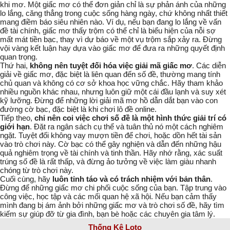
khi mơ. Một giấc mơ có thể đơn giản chỉ là sự phản ánh của những
lo lắng, căng thẳng trong cuộc sống hàng ngày, chứ không nhất thiết
mang điềm báo siêu nhiên nào. Ví dụ, nếu bạn đang lo lắng về vấn
đề tài chính, giấc mơ thấy trộm có thể chỉ là biểu hiện của nỗi sợ
mất mát tiền bạc, thay vì dự báo về một vụ trộm sắp xảy ra. Đừng
vội vàng kết luận hay dựa vào giấc mơ để đưa ra những quyết định
quan trọng.
Thứ hai,
không nên tuyệt đối hóa việc giải mã giấc mơ
. Các diễn
giải về giấc mơ, đặc biệt là liên quan đến
số đề
, thường mang tính
chủ quan và không có cơ sở khoa học vững chắc. Hãy tham khảo
nhiều nguồn khác nhau, nhưng luôn giữ một cái đầu lạnh và suy xét
kỹ lưỡng. Đừng để những lời giải mã mơ hồ dẫn dắt bạn vào con
đường
cờ bạc
, đặc biệt là khi chơi
lô đề online
.
Tiếp theo,
chỉ nên coi việc chơi số đề là một hình thức giải trí có
giới hạn
. Đặt ra ngân sách cụ thể và tuân thủ nó một cách nghiêm
ngặt. Tuyệt đối không vay mượn tiền để chơi, hoặc dồn hết tài sản
vào trò chơi này.
Cờ bạc
có thể gây nghiện và dẫn đến những hậu
quả nghiêm trọng về tài chính và tinh thần. Hãy nhớ rằng, xác suất
trúng
số đề
là rất thấp, và đừng ảo tưởng về việc làm giàu nhanh
chóng từ trò chơi này.
Cuối cùng, hãy
luôn tỉnh táo và có trách nhiệm với bản thân
.
Đừng để những giấc mơ chi phối cuộc sống của bạn. Tập trung vào
công việc, học tập và các mối quan hệ xã hội. Nếu bạn cảm thấy
mình đang bị ám ảnh bởi những giấc mơ và trò chơi
số đề
, hãy tìm
kiếm sự giúp đỡ từ gia đình, bạn bè hoặc các chuyên gia tâm lý.
Thống Kê Loto