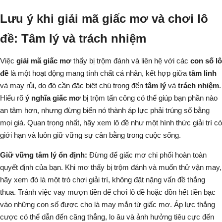
Lưu ý khi giải mã giấc mơ và chơi lô
đề: Tâm lý và trách nhiệm
Việc
giải mã giấc mơ
thấy bị trộm đánh và liên hệ với các
con số lô
đề
là một hoạt động mang tính chất cá nhân, kết hợp giữa
tâm linh
và may rủi, do đó cần đặc biệt chú trọng đến
tâm lý
và
trách nhiệm
.
Hiểu rõ
ý nghĩa giấc mơ
bị trộm tấn công có thể giúp bạn phần nào
an tâm hơn, nhưng đừng biến nó thành áp lực phải trúng số bằng
mọi giá. Quan trọng nhất, hãy xem lô đề như một hình thức giải trí có
giới hạn và luôn giữ vững sự cân bằng trong cuộc sống.
Giữ vững tâm lý ổn định:
Đừng để giấc mơ chi phối hoàn toàn
quyết định của bạn. Khi mơ thấy bị trộm đánh và muốn thử vận may,
hãy xem đó là một trò chơi giải trí, không đặt nặng vấn đề thắng
thua. Tránh việc vay mượn tiền để chơi lô đề hoặc dồn hết tiền bạc
vào những con số được cho là may mắn từ giấc mơ. Áp lực thắng
cược có thể dẫn đến căng thẳng, lo âu và ảnh hưởng tiêu cực đến