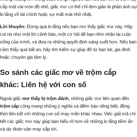
cắp một vài món đồ nhỏ, giấc mơ có thể chỉ đơn giản là phản ánh sự
lo lắng về tài chính hoặc sự mất mát nhỏ nhặt.
Lời khuyên:
Đừng quá lo lắng nếu bạn mơ thấy giấc mơ này. Hãy
coi nó như một lời cảnh báo, một cơ hội để bạn nhìn nhận lại cuộc
sống của mình, và đưa ra những quyết định sáng suốt hơn. Nếu bạn
cảm thấy quá bất an, hãy tìm kiếm sự giúp đỡ từ bạn bè, gia đình
hoặc chuyên gia tâm lý.
So sánh các giấc mơ về trộm cắp
khác: Liên hệ với con số
Ngoài giấc
mơ thấy bị trộm đánh
, những giấc mơ liên quan đến
trộm cắp
cũng mang những ý nghĩa và điềm báo riêng biệt, đồng
thời liên kết với những con số may mắn khác nhau. Việc giải mã chi
tiết các giấc mơ này giúp bạn hiểu rõ hơn về những lo lắng tiềm ẩn
và dự đoán vận may sắp tới.