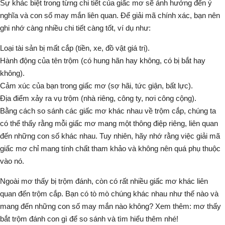
Sự khác biệt trong từng chi tiết của giấc mơ sẽ ảnh hưởng đến ý
nghĩa và con số may mắn liên quan. Để giải mã chính xác, bạn nên
ghi nhớ càng nhiều chi tiết càng tốt, ví dụ như:
Loại tài sản bị mất cắp (tiền, xe, đồ vật giá trị).
Hành động của tên trộm (có hung hãn hay không, có bị bắt hay
không).
Cảm xúc của bạn trong giấc mơ (sợ hãi, tức giận, bất lực).
Địa điểm xảy ra vụ trộm (nhà riêng, công ty, nơi công cộng).
Bằng cách so sánh các giấc mơ khác nhau về trộm cắp, chúng ta
có thể thấy rằng mỗi giấc mơ mang một thông điệp riêng, liên quan
đến những con số khác nhau. Tuy nhiên, hãy nhớ rằng việc giải mã
giấc mơ chỉ mang tính chất tham khảo và không nên quá phụ thuộc
vào nó.
Ngoài mơ thấy bị trộm đánh, còn có rất nhiều giấc mơ khác liên
quan đến trộm cắp. Bạn có tò mò chúng khác nhau như thế nào và
mang đến những con số may mắn nào không? Xem thêm:
mơ thấy
bắt trộm đánh con gì
để so sánh và tìm hiểu thêm nhé!