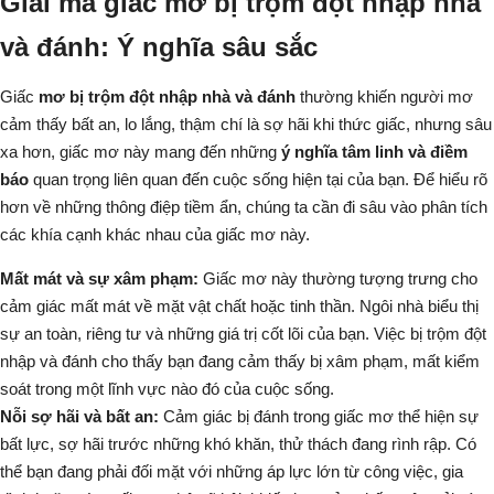
Giải mã giấc mơ bị trộm đột nhập nhà
và đánh: Ý nghĩa sâu sắc
Giấc
mơ bị trộm đột nhập nhà và đánh
thường khiến người mơ
cảm thấy bất an, lo lắng, thậm chí là sợ hãi khi thức giấc, nhưng sâu
xa hơn, giấc mơ này mang đến những
ý nghĩa tâm linh và điềm
báo
quan trọng liên quan đến cuộc sống hiện tại của bạn. Để hiểu rõ
hơn về những thông điệp tiềm ẩn, chúng ta cần đi sâu vào phân tích
các khía cạnh khác nhau của giấc mơ này.
Mất mát và sự xâm phạm:
Giấc mơ này thường tượng trưng cho
cảm giác mất mát về mặt vật chất hoặc tinh thần.
Ngôi nhà
biểu thị
sự an toàn, riêng tư và những giá trị cốt lõi của bạn. Việc bị
trộm đột
nhập
và
đánh
cho thấy bạn đang cảm thấy bị xâm phạm, mất kiểm
soát trong một lĩnh vực nào đó của cuộc sống.
Nỗi sợ hãi và bất an:
Cảm giác bị
đánh
trong giấc mơ thể hiện sự
bất lực, sợ hãi trước những khó khăn, thử thách đang rình rập. Có
thể bạn đang phải đối mặt với những áp lực lớn từ công việc, gia