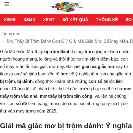
XSMB
XSMN
XSMT
SỔ KẾT QUẢ
THỐNG KÊ
SOI
Trang chủ
Mơ Thấy Bị Trộm Đánh Con Gì? Giải Mã Giấc Mơ, Số May Mắn, 
Giải Mã Giấc Mơ
thấy
bị trộm đánh
là một trải nghiệm khiến nhiều
người hoang mang, lo lắng và thôi thúc họ tìm kiếm điềm báo, con
số may mắn ẩn sau giấc mơ này. Bài viết
giải mã giấc mơ
này từ
tkkqxs.org/ sẽ giúp bạn hiểu rõ hơn về ý nghĩa tâm linh của giấc mơ
bị trộm
,
bị đánh
, đồng thời khám phá những
con số
tài lộc liên
quan. Chúng tôi sẽ phân tích chi tiết các trường hợp cụ thể như
mơ
thấy trộm vào nhà
,
mơ thấy bị trộm tấn công
, và liên hệ chúng
với các
số đề
tiềm năng, mang đến cho bạn những gợi ý giá trị để
thử vận may trong năm 2025.
Giải mã giấc mơ bị trộm đánh: Ý nghĩa