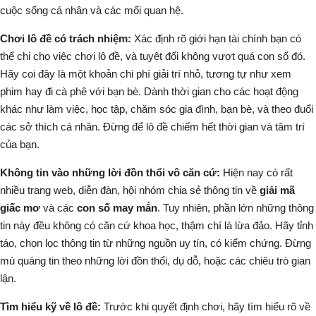
cuộc sống cá nhân và các mối quan hệ.
Chơi lô đề có trách nhiệm:
Xác định rõ giới hạn tài chính bạn có
thể chi cho việc chơi lô đề, và tuyệt đối không vượt quá con số đó.
Hãy coi đây là một khoản chi phí giải trí nhỏ, tương tự như xem
phim hay đi cà phê với bạn bè. Dành thời gian cho các hoạt động
khác như làm việc, học tập, chăm sóc gia đình, bạn bè, và theo đuổi
các sở thích cá nhân. Đừng để lô đề chiếm hết thời gian và tâm trí
của bạn.
Không tin vào những lời đồn thổi vô căn cứ:
Hiện nay có rất
nhiều trang web, diễn đàn, hội nhóm chia sẻ thông tin về
giải mã
giấc mơ
và các
con số may mắn
. Tuy nhiên, phần lớn những thông
tin này đều không có căn cứ khoa học, thậm chí là lừa đảo. Hãy tỉnh
táo, chọn lọc thông tin từ những nguồn uy tín, có kiểm chứng. Đừng
mù quáng tin theo những lời đồn thổi, dụ dỗ, hoặc các chiêu trò gian
lận.
Tìm hiểu kỹ về lô đề:
Trước khi quyết định chơi, hãy tìm hiểu rõ về