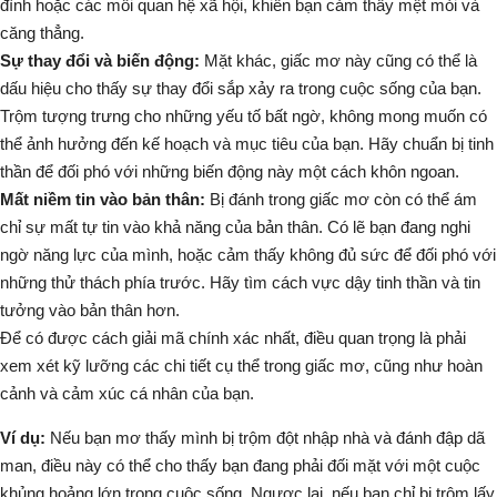
đình hoặc các mối quan hệ xã hội, khiến bạn cảm thấy mệt mỏi và
căng thẳng.
Sự thay đổi và biến động:
Mặt khác, giấc mơ này cũng có thể là
dấu hiệu cho thấy sự thay đổi sắp xảy ra trong cuộc sống của bạn.
Trộm
tượng trưng cho những yếu tố bất ngờ, không mong muốn có
thể ảnh hưởng đến kế hoạch và mục tiêu của bạn. Hãy chuẩn bị tinh
thần để đối phó với những biến động này một cách khôn ngoan.
Mất niềm tin vào bản thân:
Bị đánh trong giấc mơ còn có thể ám
chỉ sự mất tự tin vào khả năng của bản thân. Có lẽ bạn đang nghi
ngờ năng lực của mình, hoặc cảm thấy không đủ sức để đối phó với
những thử thách phía trước. Hãy tìm cách vực dậy tinh thần và tin
tưởng vào bản thân hơn.
Để có được cách giải mã chính xác nhất, điều quan trọng là phải
xem xét kỹ lưỡng các chi tiết cụ thể trong giấc mơ, cũng như hoàn
cảnh và cảm xúc cá nhân của bạn.
Ví dụ:
Nếu bạn mơ thấy mình bị trộm đột nhập nhà và đánh đập dã
man, điều này có thể cho thấy bạn đang phải đối mặt với một cuộc
khủng hoảng lớn trong cuộc sống. Ngược lại, nếu bạn chỉ bị trộm lấy