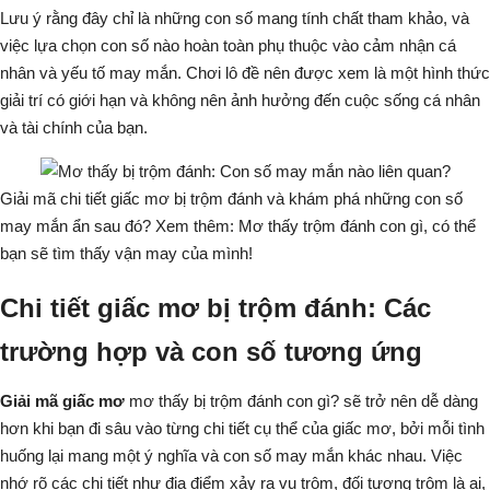
Lưu ý rằng đây chỉ là những con số mang tính chất tham khảo, và
việc lựa chọn con số nào hoàn toàn phụ thuộc vào cảm nhận cá
nhân và yếu tố may mắn. Chơi lô đề nên được xem là một hình thức
giải trí có giới hạn và không nên ảnh hưởng đến cuộc sống cá nhân
và tài chính của bạn.
Giải mã chi tiết giấc mơ bị trộm đánh và khám phá những con số
may mắn ẩn sau đó? Xem thêm:
Mơ thấy trộm đánh con gì
, có thể
bạn sẽ tìm thấy vận may của mình!
Chi tiết giấc mơ bị trộm đánh: Các
trường hợp và con số tương ứng
Giải mã giấc mơ
mơ thấy bị trộm đánh con gì?
sẽ trở nên dễ dàng
hơn khi bạn đi sâu vào từng chi tiết cụ thể của giấc mơ, bởi mỗi tình
huống lại mang một ý nghĩa và con số may mắn khác nhau. Việc
nhớ rõ các chi tiết như địa điểm xảy ra vụ trộm, đối tượng trộm là ai,