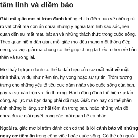
tâm linh và điềm báo
Giải mã giấc mơ bị trộm đánh
không chỉ là điềm báo về những rủi
ro vật chất mà còn ẩn chứa những ý nghĩa tâm linh sâu sắc, liên
quan đến sự mất mát, bất an và những thách thức trong cuộc sống.
Theo quan niệm dân gian, mỗi giấc mơ đều mang một thông điệp
riêng, và việc giải mã chúng có thể giúp chúng ta hiểu rõ hơn về bản
thân và tương lai.
Mơ thấy bị trộm đánh có thể là dấu hiệu của sự
mất mát về mặt
tinh thần
, ví dụ như niềm tin, hy vọng hoặc sự tự tin.
Trộm
tượng
trưng cho những yếu tố tiêu cực xâm nhập vào cuộc sống của bạn,
gây ra sự xáo trộn và tổn thương.
Hành động đánh
thể hiện sự tấn
công, áp lực mà bạn đang phải đối mặt. Giấc mơ này có thể phản
ánh những lo lắng, sợ hãi tiềm ẩn trong bạn, hoặc những vấn đề
chưa được giải quyết trong các mối quan hệ cá nhân.
Ngoài ra, giấc mơ bị trộm đánh còn có thể là lời
cảnh báo về những
nguy cơ tiềm ẩn
trong công việc hoặc cuộc sống. Có thể có người