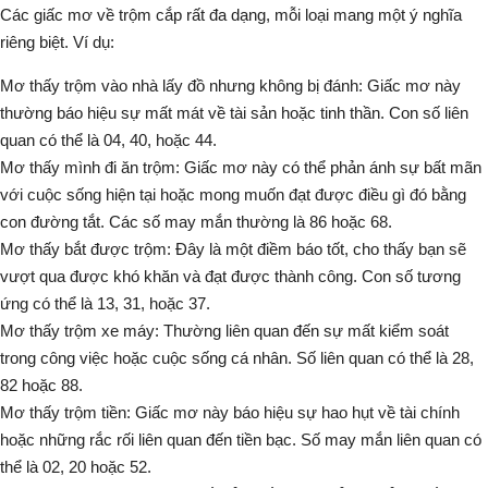
Các giấc mơ về trộm cắp rất đa dạng, mỗi loại mang một ý nghĩa
riêng biệt. Ví dụ:
Mơ thấy trộm vào nhà lấy đồ nhưng không bị đánh
: Giấc mơ này
thường báo hiệu sự mất mát về tài sản hoặc tinh thần. Con số liên
quan có thể là 04, 40, hoặc 44.
Mơ thấy mình đi ăn trộm
: Giấc mơ này có thể phản ánh sự bất mãn
với cuộc sống hiện tại hoặc mong muốn đạt được điều gì đó bằng
con đường tắt. Các số may mắn thường là 86 hoặc 68.
Mơ thấy bắt được trộm
: Đây là một điềm báo tốt, cho thấy bạn sẽ
vượt qua được khó khăn và đạt được thành công. Con số tương
ứng có thể là 13, 31, hoặc 37.
Mơ thấy trộm xe máy
: Thường liên quan đến sự mất kiểm soát
trong công việc hoặc cuộc sống cá nhân. Số liên quan có thể là 28,
82 hoặc 88.
Mơ thấy trộm tiền
: Giấc mơ này báo hiệu sự hao hụt về tài chính
hoặc những rắc rối liên quan đến tiền bạc. Số may mắn liên quan có
thể là 02, 20 hoặc 52.