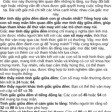
Mơ tỉnh dậy giữa đêm đánh con gì chuẩn nhất? Tổng hợp các
con số may mắn liên quan đến giấc mơ tỉnh dậy giữa đêm, giúp
bạn tham khảo để thử vận may với các trò chơi may rủi.
Giấc
mơ tỉnh dậy giữa đêm
không chỉ mang ý nghĩa tâm linh mà
còn được nhiều người liên kết với các
con số may mắn
, thôi thúc
họ thử vận may qua các hình thức giải trí có thưởng. Vậy,
mơ tỉnh
giấc giữa đêm đánh con gì
để "trúng mánh"? Hãy cùng tkkqxs.org/
khám phá những con số tiềm ẩn đằng sau giấc mơ đặc biệt này,
giúp bạn có thêm cơ sở tham khảo khi lựa chọn.
Việc giải mã giấc mơ và liên kết với các con số là một hình thức giải
trí dân gian, mang tính chất tham khảo và không có cơ sở khoa học
chứng minh. Tuy nhiên, nếu bạn cảm thấy hứng thú, có thể tham
khảo những gợi ý sau, được tổng hợp từ kinh nghiệm dân gian và
sổ mơ truyền thống:
Mơ thấy mình tỉnh giấc giữa đêm:
Con số may mắn thường được
liên kết là
24
hoặc
64
.
Mơ thấy người khác tỉnh giấc giữa đêm:
Bạn có thể thử vận may
với cặp số
07
và
70
.
Tỉnh giấc giữa đêm vì tiếng động lạ:
Các con số
45
hoặc
54
có
thể mang lại may mắn.
Tỉnh giấc giữa đêm vì cảm giác lo lắng:
Nhiều người tin rằng số
32
và
88
là lựa chọn phù hợp.
Tỉnh giấc và không thể ngủ lại được:
Cặp số
90
và
91
có thể đem