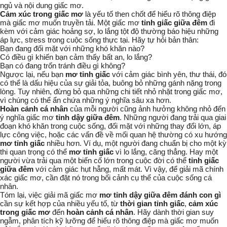
ngủ và nội dung giấc mơ.
Cảm xúc trong giấc mơ
là yếu tố then chốt để hiểu rõ thông điệp
mà giấc mơ muốn truyền tải. Một giấc mơ
tỉnh giấc giữa đêm
đi
kèm với cảm giác hoảng sợ, lo lắng tột độ thường báo hiệu những
áp lực, stress trong cuộc sống thực tại. Hãy tự hỏi bản thân:
Bạn đang đối mặt với những khó khăn nào?
Có điều gì khiến bạn cảm thấy bất an, lo lắng?
Bạn có đang trốn tránh điều gì không?
Ngược lại, nếu bạn
mơ tỉnh giấc
với cảm giác bình yên, thư thái, đó
có thể là dấu hiệu của sự giải tỏa, buông bỏ những gánh nặng trong
lòng. Tuy nhiên, đừng bỏ qua những chi tiết nhỏ nhặt trong giấc mơ,
vì chúng có thể ẩn chứa những ý nghĩa sâu xa hơn.
Hoàn cảnh cá nhân
của mỗi người cũng ảnh hưởng không nhỏ đến
ý nghĩa giấc mơ
tỉnh dậy giữa đêm
. Những người đang trải qua giai
đoạn khó khăn trong cuộc sống, đối mặt với những thay đổi lớn, áp
lực công việc, hoặc các vấn đề về mối quan hệ thường có xu hướng
mơ tỉnh giấc
nhiều hơn. Ví dụ, một người đang chuẩn bị cho một kỳ
thi quan trọng có thể
mơ tỉnh giấc
vì lo lắng, căng thẳng. Hay một
người vừa trải qua một biến cố lớn trong cuộc đời có thể
tỉnh giấc
giữa đêm
với cảm giác hụt hẫng, mất mát. Vì vậy, để giải mã chính
xác giấc mơ, cần đặt nó trong bối cảnh cụ thể của cuộc sống cá
nhân.
Tóm lại, việc giải mã giấc mơ
mơ tỉnh dậy giữa đêm đánh con gì
cần sự kết hợp của nhiều yếu tố, từ
thời gian tỉnh giấc
,
cảm xúc
trong giấc mơ
đến
hoàn cảnh cá nhân
. Hãy dành thời gian suy
ngẫm, phân tích kỹ lưỡng để hiểu rõ thông điệp mà giấc mơ muốn