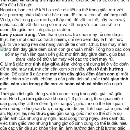
đến điều bất ngờ.
Ngoài ra, bạn có thể kết hợp các chi tiết cụ thể trong giấc mơ với
các phương pháp luận số khác nhau để tìm ra con số phù hợp nhất.
Ví dụ, nếu trong giấc mơ bạn thấy một đồ vật cụ thể, hãy tra cứu ý
nghĩa của đồ vật đó trong sổ mơ và kết hợp với các con số liên
quan đến giấc mơ tỉnh giấc giữa đêm.
Lưu ý quan trọng:
Việc tham gia các trò chơi may rủi nên được
thực hiện một cách có trách nhiệm, chỉ nên xem đây là hình thức
giải trí và không nên đặt nặng vấn đề tài chính. Chúc bạn may mắn!
Giải mã giấc mơ
tỉnh dậy giữa đêm
không chỉ dừng lại ở việc đoán
điềm báo may rủi, mà còn cần xem xét nhiều
yếu tố ảnh hưởng
khác. Để giải mã giấc mơ
mơ tỉnh dậy giữa đêm đánh con gì
một
cách chính xác nhất, chúng ta cần phân tích sâu sắc
thời gian tỉnh
giấc
,
cảm xúc trong giấc mơ
và
hoàn cảnh cá nhân
của người
mơ.
Thời gian tỉnh giấc đóng vai trò quan trọng trong việc giải mã giấc
mơ. Nếu bạn
tỉnh giấc
vào khoảng
1-3 giờ sáng
, theo quan niệm
dân gian, đây là thời điểm
“giờ ma quỷ”
, giấc mơ có thể liên quan
đến những lo lắng sâu kín, những vấn đề tâm linh hoặc cảm giác bất
an. Ngược lại, nếu
thức giấc
gần sáng, giấc mơ có thể chỉ là sự
phản ánh của những suy nghĩ, hoạt động trong ngày. Bên cạnh đó,
việc
tỉnh giấc
vào những khung giờ cố định cũng có thể là dấu hiệu
của các vấn đề sức khỏe tiềm ẩn, ảnh hưởng đến chất lượng giấc