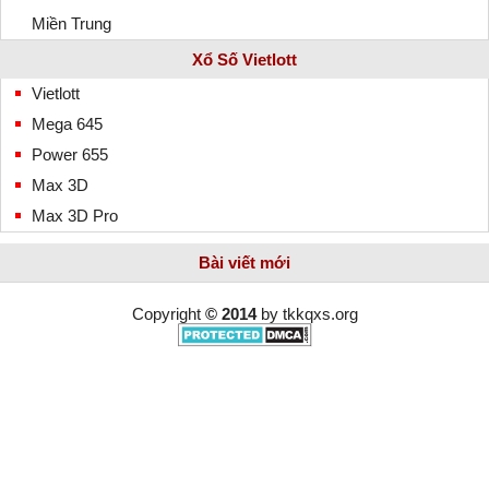
Miền Trung
Xổ Số Vietlott
Vietlott
Mega 645
Power 655
Max 3D
Max 3D Pro
Bài viết mới
Copyright
© 2014
by
tkkqxs.org