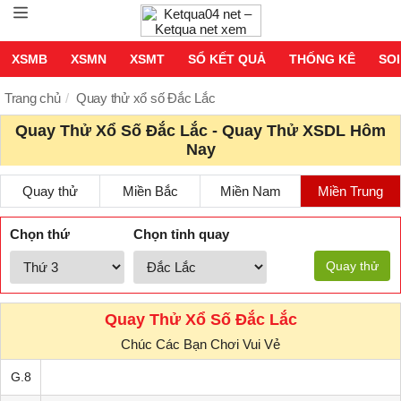
XSMB
XSMN
XSMT
SỔ KẾT QUẢ
THỐNG KÊ
SOI
Trang chủ
Quay thử xổ số Đắc Lắc
Quay Thử Xổ Số Đắc Lắc - Quay Thử XSDL Hôm
Nay
Quay thử
Miền Bắc
Miền Nam
Miền Trung
Chọn thứ
Chọn tỉnh quay
Quay thử
Quay Thử Xổ Số Đắc Lắc
Chúc Các Bạn Chơi Vui Vẻ
G.8