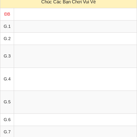
Chúc Các Bạn Chơi Vui Vẻ
ĐB
G.1
G.2
G.3
G.4
G.5
G.6
G.7