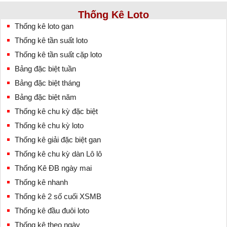
Thống Kê Loto
Thống kê loto gan
Thống kê tần suất loto
Thống kê tần suất cặp loto
Bảng đặc biệt tuần
Bảng đặc biệt tháng
Bảng đặc biệt năm
Thống kê chu kỳ đặc biệt
Thống kê chu kỳ loto
Thống kê giải đặc biệt gan
Thống kê chu kỳ dàn Lô lô
Thống Kê ĐB ngày mai
Thống kê nhanh
Thống kê 2 số cuối XSMB
Thống kê đầu đuôi loto
Thống kê theo ngày