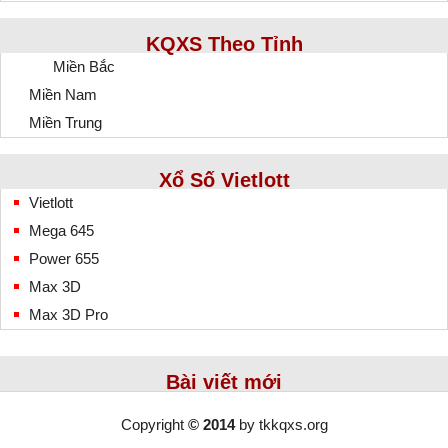
KQXS Theo Tỉnh
Miền Bắc
Miền Nam
Miền Trung
Xổ Số Vietlott
Vietlott
Mega 645
Power 655
Max 3D
Max 3D Pro
Bài viết mới
Copyright
© 2014
by
tkkqxs.org