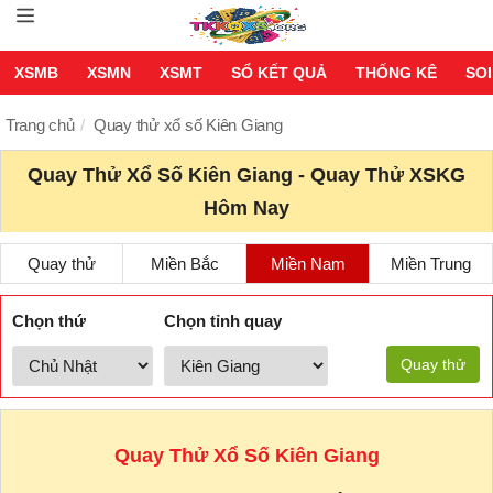
XSMB
XSMN
XSMT
SỔ KẾT QUẢ
THỐNG KÊ
SOI
Trang chủ
Quay thử xổ số Kiên Giang
Quay Thử Xổ Số Kiên Giang - Quay Thử XSKG
Hôm Nay
Quay thử
Miền Bắc
Miền Nam
Miền Trung
Chọn thứ
Chọn tỉnh quay
Quay thử
Quay Thử Xổ Số Kiên Giang