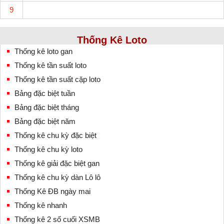
9
Thống Kê Loto
Thống kê loto gan
Thống kê tần suất loto
Thống kê tần suất cặp loto
Bảng đặc biệt tuần
Bảng đặc biệt tháng
Bảng đặc biệt năm
Thống kê chu kỳ đặc biệt
Thống kê chu kỳ loto
Thống kê giải đặc biệt gan
Thống kê chu kỳ dàn Lô lô
Thống Kê ĐB ngày mai
Thống kê nhanh
Thống kê 2 số cuối XSMB