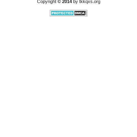
Copyright
© 2014
by
tkkqxs.org