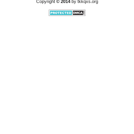
Copyright
© 2014
by
tkkqxs.org