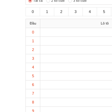
Tất cả
2 số cuối
3 số cuối
0
1
2
3
4
5
Đầu
Lô tô
0
1
2
3
4
5
6
7
8
9