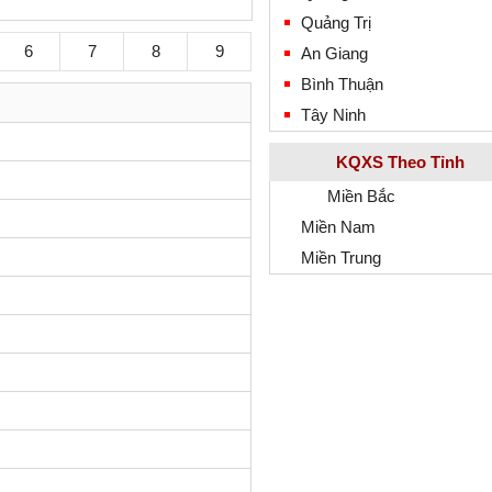
Quảng Trị
6
7
8
9
An Giang
Bình Thuận
Tây Ninh
KQXS Theo Tỉnh
Miền Bắc
Miền Nam
Miền Trung