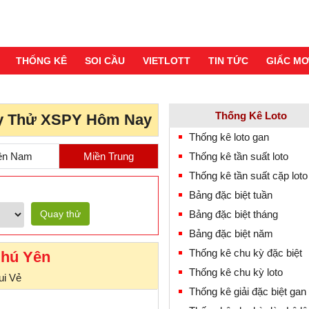
THỐNG KÊ
SOI CẦU
VIETLOTT
TIN TỨC
GIẤC M
Thống Kê Loto
ay Thử XSPY Hôm Nay
Thống kê loto gan
ền Nam
Miền Trung
Thống kê tần suất loto
Thống kê tần suất cặp loto
Bảng đặc biệt tuần
Quay thử
Bảng đặc biệt tháng
Bảng đặc biệt năm
Thống kê chu kỳ đặc biệt
Phú Yên
Thống kê chu kỳ loto
ui Vẻ
Thống kê giải đặc biệt gan