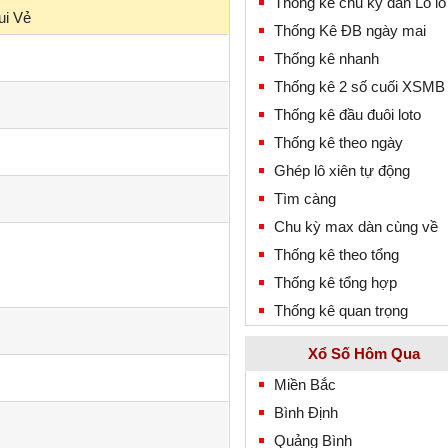
Thống kê chu kỳ dàn Lô lô
ui Vẻ
Thống Kê ĐB ngày mai
Thống kê nhanh
Thống kê 2 số cuối XSMB
Thống kê đầu đuôi loto
Thống kê theo ngày
Ghép lô xiên tự động
Tìm càng
Chu kỳ max dàn cùng về
Thống kê theo tổng
Thống kê tổng hợp
Thống kê quan trọng
Xổ Số Hôm Qua
Miền Bắc
Bình Định
Quảng Bình