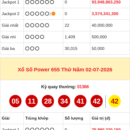
Jackpot 1
0
93,948,863,250
Jackpot 2
0
3,574,341,300
Giải nhất
22
40,000,000
Giải nhì
1,409
500,000
Giải ba
30,015
50,000
Xổ Số Power 655 Thứ Năm 02-07-2026
Kỳ quay thưởng:
01366
05
11
28
34
41
42
42
Giải
Trùng khớp
Số lượng
Giá trị (đ)
Jackpot 1
0
75,980,220,150