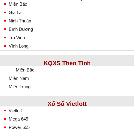
Miền Bắc
Gia Lai
Ninh Thuận
Bình Dương
Trà Vinh
Vĩnh Long
KQXS Theo Tỉnh
Miền Bắc
Miền Nam
Miền Trung
Xổ Số Vietlott
Vietlott
Mega 645
Power 655