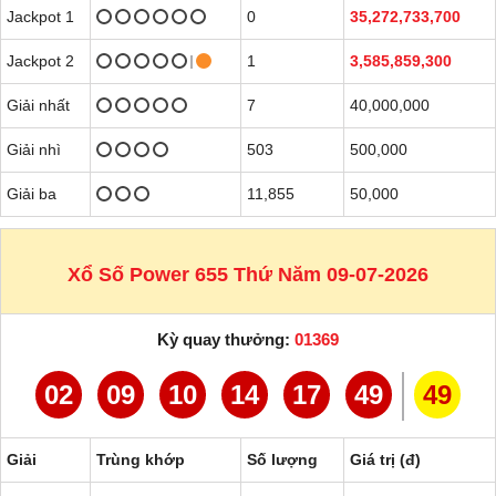
Jackpot 1
0
35,272,733,700
Jackpot 2
1
3,585,859,300
Giải nhất
7
40,000,000
Giải nhì
503
500,000
Giải ba
11,855
50,000
Xổ Số Power 655 Thứ Năm 09-07-2026
Kỳ quay thưởng:
01369
02
09
10
14
17
49
49
Giải
Trùng khớp
Số lượng
Giá trị (đ)