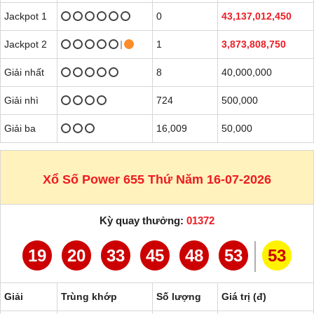
Jackpot 1
0
43,137,012,450
Jackpot 2
1
3,873,808,750
Giải nhất
8
40,000,000
Giải nhì
724
500,000
Giải ba
16,009
50,000
Xổ Số Power 655 Thứ Năm 16-07-2026
Kỳ quay thưởng:
01372
19
20
33
45
48
53
53
Giải
Trùng khớp
Số lượng
Giá trị (đ)