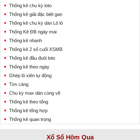
Thống kê chu kỳ loto
Thống kê giải đặc biệt gan
Thống kê chu kỳ dàn Lô lô
Thống Kê ĐB ngày mai
Thống kê nhanh
Thống kê 2 số cuối XSMB
Thống kê đầu đuôi loto
Thống kê theo ngày
Ghép lô xiên tự động
Tìm càng
Chu kỳ max dàn cùng về
Thống kê theo tổng
Thống kê tổng hợp
Thống kê quan trọng
Xổ Số Hôm Qua