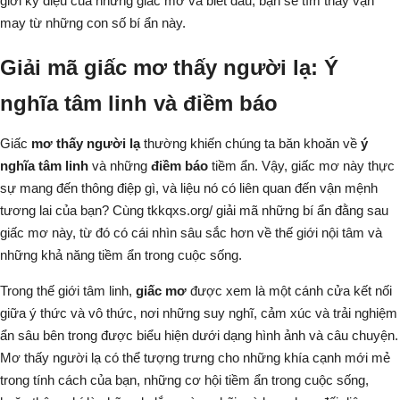
giới kỳ diệu của những giấc mơ và biết đâu, bạn sẽ tìm thấy vận
may từ những con số bí ẩn này.
Giải mã giấc mơ thấy người lạ: Ý
nghĩa tâm linh và điềm báo
Giấc
mơ thấy người lạ
thường khiến chúng ta băn khoăn về
ý
nghĩa tâm linh
và những
điềm báo
tiềm ẩn. Vậy, giấc mơ này thực
sự mang đến thông điệp gì, và liệu nó có liên quan đến vận mệnh
tương lai của bạn? Cùng tkkqxs.org/ giải mã những bí ẩn đằng sau
giấc mơ này, từ đó có cái nhìn sâu sắc hơn về thế giới nội tâm và
những khả năng tiềm ẩn trong cuộc sống.
Trong thế giới tâm linh,
giấc mơ
được xem là một cánh cửa kết nối
giữa ý thức và vô thức, nơi những suy nghĩ, cảm xúc và trải nghiệm
ẩn sâu bên trong được biểu hiện dưới dạng hình ảnh và câu chuyện.
Mơ thấy người lạ có thể tượng trưng cho những khía cạnh mới mẻ
trong tính cách của bạn, những cơ hội tiềm ẩn trong cuộc sống,