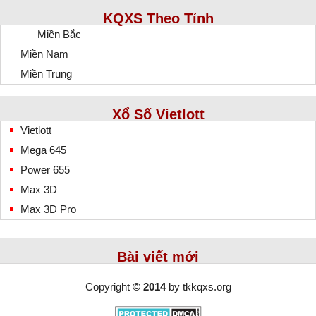
KQXS Theo Tỉnh
Miền Bắc
Miền Nam
Miền Trung
Xổ Số Vietlott
Vietlott
Mega 645
Power 655
Max 3D
Max 3D Pro
Bài viết mới
Copyright
© 2014
by
tkkqxs.org