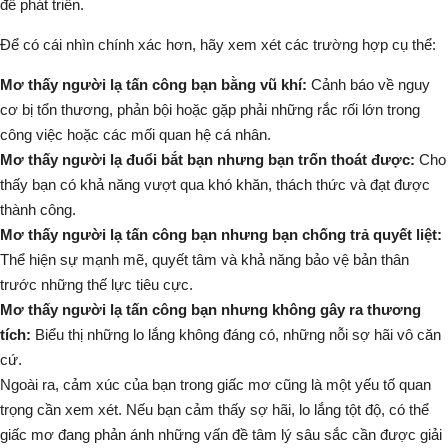
để phát triển.
Để có cái nhìn chính xác hơn, hãy xem xét các trường hợp cụ thể:
Mơ thấy người lạ tấn công bạn bằng vũ khí:
Cảnh báo về nguy
cơ bị tổn thương, phản bội hoặc gặp phải những rắc rối lớn trong
công việc hoặc các mối quan hệ cá nhân.
Mơ thấy người lạ đuổi bắt bạn nhưng bạn trốn thoát được:
Cho
thấy bạn có khả năng vượt qua khó khăn, thách thức và đạt được
thành công.
Mơ thấy người lạ tấn công bạn nhưng bạn chống trả quyết liệt:
Thể hiện sự mạnh mẽ, quyết tâm và khả năng bảo vệ bản thân
trước những thế lực tiêu cực.
Mơ thấy người lạ tấn công bạn nhưng không gây ra thương
tích:
Biểu thị những lo lắng không đáng có, những nỗi sợ hãi vô căn
cứ.
Ngoài ra, cảm xúc của bạn trong giấc mơ cũng là một yếu tố quan
trọng cần xem xét. Nếu bạn cảm thấy sợ hãi, lo lắng tột độ, có thể
giấc mơ đang phản ánh những vấn đề tâm lý sâu sắc cần được giải