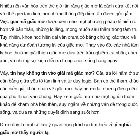
Nhiều nền văn hóa trên thế giới tin rằng giấc mơ là cánh cửa kết nối
với thế giới tâm linh, nơi những thông điệp tiềm ẩn được gửi gắm.
Việc
giải mã giấc mơ
được xem như một phương pháp để hiểu rõ
hơn về bản thân, những lo lắng, mong muốn sâu thẳm trong tâm trí.
Tuy nhiên, khoa học hiện đại vẫn chưa có bằng chứng xác thực về
khả năng dự đoán tương lai của giấc mơ. Thay vào đó, các nhà tâm
lý học thường giải thích giấc mơ dựa trên trải nghiệm cá nhân, cảm
xúc, và những sự kiện diễn ra trong cuộc sống hàng ngày.
Vậy,
tin hay không tin vào giải mã giấc mơ?
Câu trả lời nằm ở sự
cân bằng giữa yếu tố tâm linh và tư duy logic. Bạn có thể tham khảo
các diễn giải khác nhau về giấc mơ thấy người lạ, nhưng đừng nên
quá phụ thuộc vào chúng. Hãy xem giấc mơ như một nguồn tham
khảo để khám phá bản thân, suy ngẫm về những vấn đề trong cuộc
sống, và đưa ra những quyết định sáng suốt hơn.
Dưới đây là một số lưu ý quan trọng khi bạn tìm hiểu về
ý nghĩa
giấc mơ thấy người lạ
: