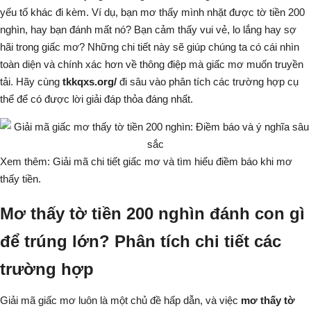
yếu tố khác đi kèm. Ví dụ, bạn mơ thấy mình nhặt được tờ tiền 200
nghìn, hay bạn đánh mất nó? Bạn cảm thấy vui vẻ, lo lắng hay sợ
hãi trong giấc mơ? Những chi tiết này sẽ giúp chúng ta có cái nhìn
toàn diện và chính xác hơn về thông điệp mà giấc mơ muốn truyền
tải. Hãy cùng
tkkqxs.org/
đi sâu vào phân tích các trường hợp cụ
thể để có được lời giải đáp thỏa đáng nhất.
Xem thêm: Giải mã chi tiết giấc mơ và tìm hiểu
điềm báo khi mơ
thấy tiền
.
Mơ thấy tờ tiền 200 nghìn đánh con gì
để trúng lớn? Phân tích chi tiết các
trường hợp
Giải mã giấc mơ luôn là một chủ đề hấp dẫn, và việc
mơ thấy tờ