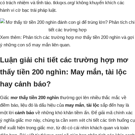
có trách nhiệm và tỉnh táo. tkkqxs.org/ không khuyến khích các
hành vi cờ bạc trái pháp luật.
Xem thêm: Phân tích các trường hợp mơ thấy tiền 200 nghìn và gợi
ý
những con số may mắn
liên quan.
Luận giải chi tiết các trường hợp mơ
thấy tiền 200 nghìn: May mắn, tài lộc
hay cảnh báo?
Giấc
mơ thấy tiền 200 nghìn
thường gợi lên nhiều thắc mắc về
điềm báo, liệu đó là dấu hiệu của
may mắn
,
tài lộc
sắp đến hay là
một lời
cảnh báo
về những khó khăn tiềm ẩn. Để giải mã chính xác
ý nghĩa giấc mơ này, chúng ta cần xem xét chi tiết các tình huống cụ
thể xuất hiện trong giấc mơ, từ đó có cái nhìn khách quan và toàn