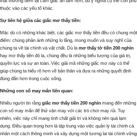
thật thường đem lại cảm giác an tâm hơn, dù ý nghĩa cụ thể còn phụ
thuộc vào các yếu tố khác.
Sự liên hệ giữa các giấc mơ thấy tiền:
Mặc dù có những khác biệt, các giấc mơ thấy tiền đều có chung một
điểm: chúng phản ánh những lo lắng, mong muốn và suy nghĩ của
chúng ta về tài chính và vật chất. Dù là
mơ thấy tờ tiền 200 nghìn
hay
mơ thấy tiền đô la
, chúng đều là những biểu tượng của giá trị,
quyền lực và sự an toàn. Việc giải mã những giấc mơ này có thể
giúp chúng ta hiểu rõ hơn về bản thân và đưa ra những quyết định
đúng đắn hơn trong cuộc sống.
Những con số may mắn liên quan:
Nhiều người tin rằng
giấc mơ thấy tiền 200 nghìn
mang đến những
con số may mắn để thử vận may với các trò chơi may rủi. Tuy
nhiên, việc này chỉ mang tính chất giải trí và không nên quá lạm
dụng. Điều quan trọng hơn là tập trung vào việc quản lý tài chính cá
nhân một cách thông minh và xây dựng một tương lai tài chính vững