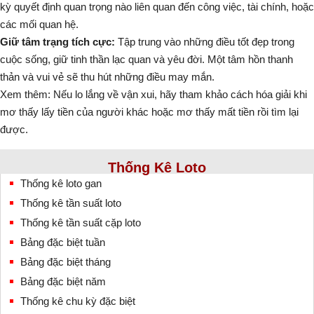
kỳ quyết định quan trọng nào liên quan đến công việc, tài chính, hoặc
các mối quan hệ.
Giữ tâm trạng tích cực:
Tập trung vào những điều tốt đẹp trong
cuộc sống, giữ tinh thần lạc quan và yêu đời.
Một tâm hồn thanh
thản và vui vẻ sẽ thu hút những điều may mắn
.
Xem thêm: Nếu lo lắng về vận xui, hãy tham khảo cách hóa giải khi
mơ thấy lấy tiền của người khác
hoặc
mơ thấy mất tiền rồi tìm lại
được
.
Thống Kê Loto
Thống kê loto gan
Thống kê tần suất loto
Thống kê tần suất cặp loto
Bảng đặc biệt tuần
Bảng đặc biệt tháng
Bảng đặc biệt năm
Thống kê chu kỳ đặc biệt