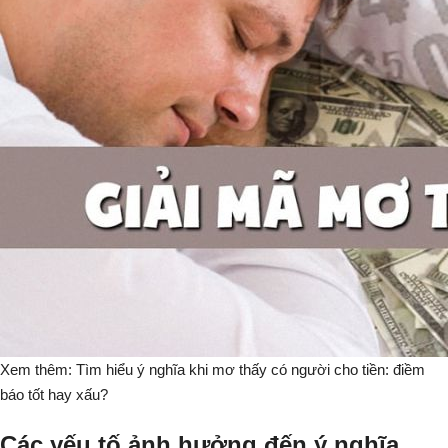
Xem thêm: Tìm hiểu ý nghĩa khi
mơ thấy có người cho tiền
: điềm
báo tốt hay xấu?
Các yếu tố ảnh hưởng đến ý nghĩa