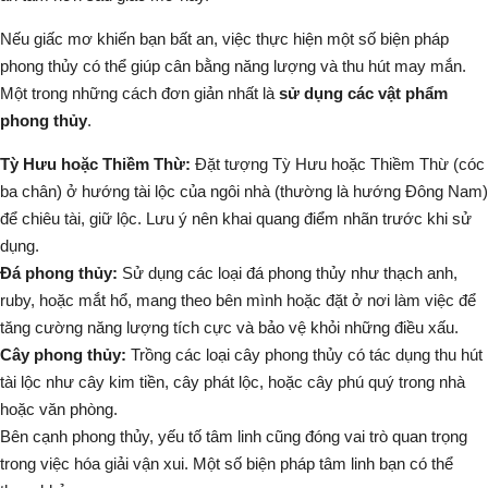
Nếu giấc mơ khiến bạn bất an, việc thực hiện một số biện pháp
phong thủy có thể giúp cân bằng năng lượng và thu hút may mắn.
Một trong những cách đơn giản nhất là
sử dụng các vật phẩm
phong thủy
.
Tỳ Hưu hoặc Thiềm Thừ:
Đặt tượng Tỳ Hưu hoặc Thiềm Thừ (cóc
ba chân) ở hướng tài lộc của ngôi nhà (thường là hướng Đông Nam)
để chiêu tài, giữ lộc.
Lưu ý nên khai quang điểm nhãn trước khi sử
dụng
.
Đá phong thủy:
Sử dụng các loại đá phong thủy như thạch anh,
ruby, hoặc mắt hổ, mang theo bên mình hoặc đặt ở nơi làm việc để
tăng cường năng lượng tích cực và bảo vệ khỏi những điều xấu.
Cây phong thủy:
Trồng các loại cây phong thủy có tác dụng thu hút
tài lộc như cây kim tiền, cây phát lộc, hoặc cây phú quý trong nhà
hoặc văn phòng.
Bên cạnh phong thủy, yếu tố tâm linh cũng đóng vai trò quan trọng
trong việc hóa giải vận xui. Một số biện pháp tâm linh bạn có thể